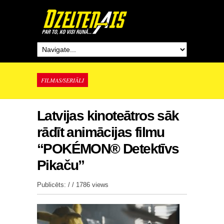
FILMAS/SERIĀLI
Latvijas kinoteātros sāk
rādīt animācijas filmu
“POKÉMON® Detektīvs
Pikaču”
Publicēts: / /
1786 views