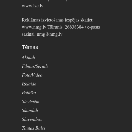
www.lzc.lv
Reklāmas izvietošanas iespējas skatiet:
www.nmg.lv Tālrunis: 26838384 / e-pasts
saziņai: nmg@nmg.lv
Tēmas
Aktuāli
Filmas/Seriāli
Foto/Video
Izklaide
Politika
Sievietēm
Skandāli
Slavenības
Tautas Balss