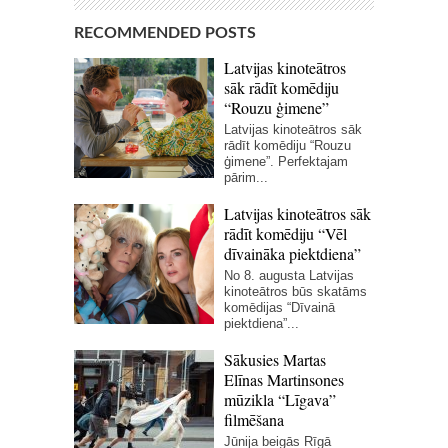
RECOMMENDED POSTS
Latvijas kinoteātros
sāk rādīt komēdiju
“Rouzu ģimene”
Latvijas kinoteātros sāk
rādīt komēdiju “Rouzu
ģimene”. Perfektajam
pārim...
Latvijas kinoteātros sāk
rādīt komēdiju “Vēl
dīvaināka piektdiena”
No 8. augusta Latvijas
kinoteātros būs skatāms
komēdijas “Dīvainā
piektdiena”...
Sākusies Martas
Elīnas Martinsones
mūzikla “Līgava”
filmēšana
Jūnija beigās Rīgā