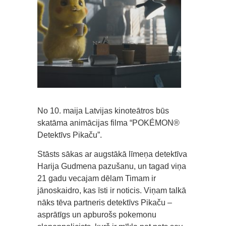
No 10. maija Latvijas kinoteātros būs
skatāma animācijas filma “POKÉMON®
Detektīvs Pikaču”.
Stāsts sākas ar augstākā līmeņa detektīva
Harija Gudmena pazušanu, un tagad viņa
21 gadu vecajam dēlam Timam ir
jānoskaidro, kas īsti ir noticis. Viņam talkā
nāks tēva partneris detektīvs Pikaču –
asprātīgs un apburošs pokemonu