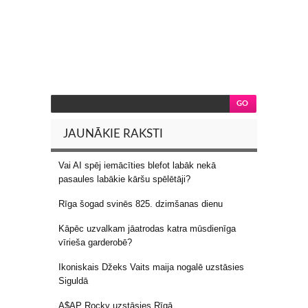
JAUNĀKIE RAKSTI
Vai AI spēj iemācīties blefot labāk nekā
pasaules labākie kāršu spēlētāji?
Rīga šogad svinēs 825. dzimšanas dienu
Kāpēc uzvalkam jāatrodas katra mūsdienīga
vīrieša garderobē?
Ikoniskais Džeks Vaits maija nogalē uzstāsies
Siguldā
A$AP Rocky uzstāsies Rīgā