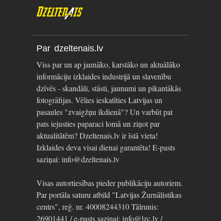
Par dzeltenais.lv
Viss par un ap jaunāko, karstāko un aktuālāko
informāciju izklaides industrijā un slavenību
dzīvēs - skandāli, stāsti, jaunumi un pikantākās
fotogrāfijas. Vēlies ieskatīties Latvijas un
pasaules "zvaigžņu ikdienā"? Un varbūt pat
pats iejusties paparaci lomā un ziņot par
aktualitātēm? Dzeltenais.lv ir īstā vieta!
Izklaides deva visai dienai garantēta! E-pasts
saziņai: info@dzeltenais.lv
Visas autortiesības pieder publikāciju autoriem.
Par portāla saturu atbild "Latvijas Žurnālistikas
centrs", reģ. nr. 40008244310 Tālrunis:
26901441 / e-pasts saziņai: info@lzc.lv /