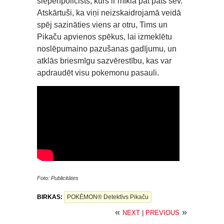
slepenpolicists, kurš ir mīkla pat pats sev.
Atskārtuši, ka viņi neizskaidrojamā veidā
spēj sazināties viens ar otru, Tims un
Pikaču apvienos spēkus, lai izmeklētu
noslēpumaino pazušanas gadījumu, un
atklās briesmīgu sazvērestību, kas var
apdraudēt visu pokemonu pasauli.
Foto: Publicitātes
BIRKAS:
POKÉMON® Detektīvs Pikaču
«
»
NEXT
|
PREVIOUS