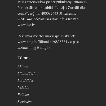
Visas autortiesības pieder publikāciju autoriem.
Par portāla saturu atbild "Latvijas Žurnālistikas
centrs", reģ. nr. 40008244310 Tālrunis:
26901441 / e-pasts saziņai: info@lzc.lv /
www.lzc.lv
Reklāmas izvietošanas iespējas skatiet:
www.nmg.lv Tālrunis: 26838384 / e-pasts
saziņai: nmg@nmg.lv
Tēmas
Aktuāli
Filmas/Seriāli
Foto/Video
Izklaide
Politika
Sievietēm