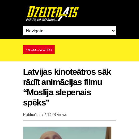
FILMAS/SERIĀLI
Latvijas kinoteātros sāk
rādīt animācijas filmu
“Moslija slepenais
spēks”
Publicēts: / /
1428 views