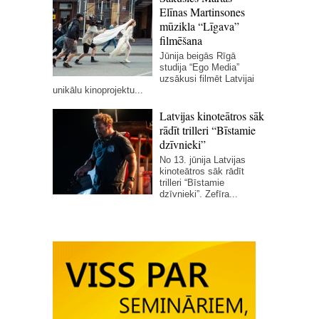
Elīnas Martinsones
mūzikla “Līgava”
filmēšana
Jūnija beigās Rīgā
studija “Ego Media”
uzsākusi filmēt Latvijai
unikālu kinoprojektu...
Latvijas kinoteātros sāk
rādīt trilleri “Bīstamie
dzīvnieki”
No 13. jūnija Latvijas
kinoteātros sāk rādīt
trilleri “Bīstamie
dzīvnieki”. Zefīra...