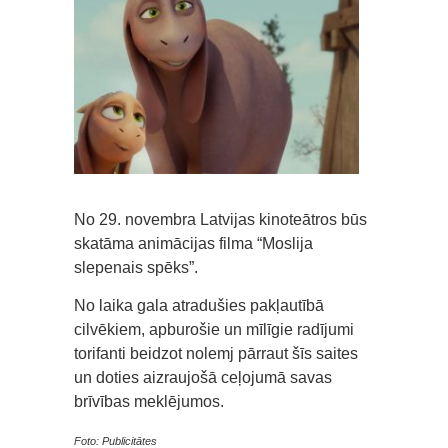
No 29. novembra Latvijas kinoteātros būs
skatāma animācijas filma “Moslija
slepenais spēks”.
No laika gala atradušies pakļautībā
cilvēkiem, apburošie un mīlīgie radījumi
torifanti beidzot nolemj pārraut šīs saites
un doties aizraujošā ceļojumā savas
brīvības meklējumos.
Foto: Publicitātes