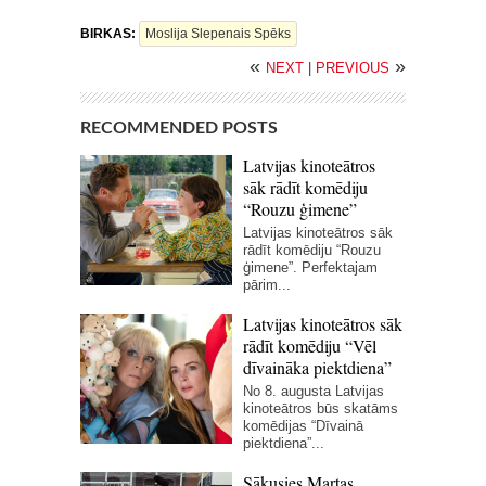
BIRKAS:
Moslija Slepenais Spēks
«
»
NEXT
|
PREVIOUS
RECOMMENDED POSTS
Latvijas kinoteātros
sāk rādīt komēdiju
“Rouzu ģimene”
Latvijas kinoteātros sāk
rādīt komēdiju “Rouzu
ģimene”. Perfektajam
pārim...
Latvijas kinoteātros sāk
rādīt komēdiju “Vēl
dīvaināka piektdiena”
No 8. augusta Latvijas
kinoteātros būs skatāms
komēdijas “Dīvainā
piektdiena”...
Sākusies Martas