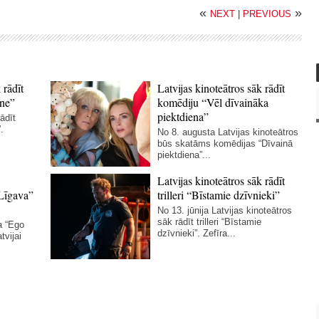
«
»
NEXT
|
PREVIOUS
 rādīt
Latvijas kinoteātros sāk rādīt
ne”
komēdiju “Vēl dīvaināka
piektdiena”
ādīt
.
No 8. augusta Latvijas kinoteātros
būs skatāms komēdijas “Dīvainā
piektdiena”...
Latvijas kinoteātros sāk rādīt
Līgava”
trilleri “Bīstamie dzīvnieki”
No 13. jūnija Latvijas kinoteātros
sāk rādīt trilleri “Bīstamie
a “Ego
dzīvnieki”. Zefīra...
tvijai