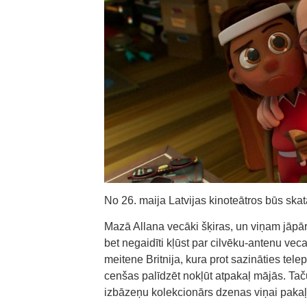
No 26. maija Latvijas kinoteātros būs ska
Mazā Allana vecāki šķiras, un viņam jāpār
bet negaidīti kļūst par cilvēku-antenu v
meitene Britnija, kura prot sazināties telep
cenšas palīdzēt nokļūt atpakaļ mājās. Taču 
izbāzeņu kolekcionārs dzenas viņai pakaļ, 