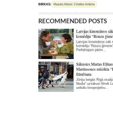
BIRKAS:
Mazais Allans: Cilvēks-Antena
RECOMMENDED POSTS
Latvijas kinoteātros sāk
komēdiju “Rouzu ģime
Latvijas kinoteātros sāk r
komēdiju “Rouzu ģimene”
Perfektajam pārim...
Sākusies Martas Elīnas
Martinsones mūzikla “
filmēšana
Jūnija beigās Rīgā studij
Media” uzsākusi filmēt La
unikālu kinoprojektu...