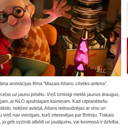
tāma animācijas filma “Mazais Allans: cilvēks-antena”.
ceļas uz jaunu pilsētu. Viņš izmisīgi meklē jaunus draugus,
ecajam, ar NLO apsēstajam kaimiņam. Kad citplanētiešu
ātiski, nokļūst avārijā, Allans iedraudzējas ar viņu un
viņš nav vienīgais, kurš interesējas par Britniju. Trakais
jo grib uzzināt atbildi uz jautājumu, vai kosmosā ir dzīvība.