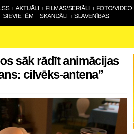
LSS
AKTUĀLI
FILMAS/SERIĀLI
FOTO/VIDEO
SIEVIETĒM
SKANDĀLI
SLAVENĪBAS
ros sāk rādīt animācijas
ans: cilvēks-antena”