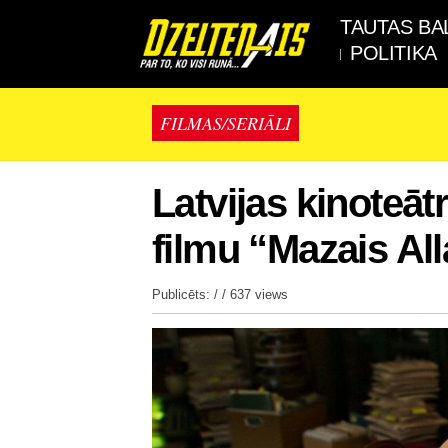
TAUTAS BA
POLITIKA
FILMAS/SERIĀLI
Latvijas kinoteāt
filmu “Mazais All
Publicēts: / /
637 views