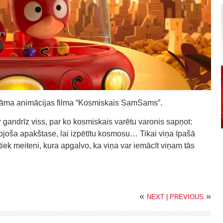
katāma animācijas filma “Kosmiskais SamSams”.
andrīz viss, par ko kosmiskais varētu varonis sapņot:
dojoša apakštase, lai izpētītu kosmosu… Tikai viņa īpašā
tiek meiteni, kura apgalvo, ka viņa var iemācīt viņam tās
«
»
NEXT
|
PREVIOUS