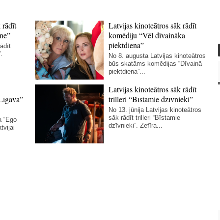
 rādīt
Latvijas kinoteātros sāk rādīt
ne”
komēdiju “Vēl dīvaināka
piektdiena”
ādīt
.
No 8. augusta Latvijas kinoteātros
būs skatāms komēdijas “Dīvainā
piektdiena”...
Latvijas kinoteātros sāk rādīt
Līgava”
trilleri “Bīstamie dzīvnieki”
No 13. jūnija Latvijas kinoteātros
sāk rādīt trilleri “Bīstamie
a “Ego
dzīvnieki”. Zefīra...
tvijai