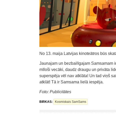
No 13. maija Latvijas kinoteātros būs s
Jaunajam un bezbailīgajam Samsamam ir g
mīloši vecāki, daudz draugu un privāta li
superspēja vēl nav atklāta! Un tad viņš sa
atklāt! Tā ir Samsama lielā iespēja.
Foto: Publicitātes
BIRKAS:
Kosmiskais SamSams