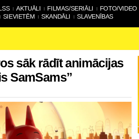
LSS
AKTUĀLI
FILMAS/SERIĀLI
FOTO/VIDEO
SIEVIETĒM
SKANDĀLI
SLAVENĪBAS
ros sāk rādīt animācijas
ais SamSams”