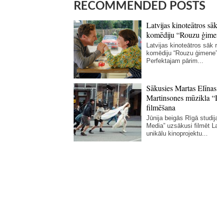
RECOMMENDED POSTS
Latvijas kinoteātros sāk
komēdiju “Rouzu ģime
Latvijas kinoteātros sāk r
komēdiju “Rouzu ģimene”
Perfektajam pārim...
Sākusies Martas Elīnas
Martinsones mūzikla “
filmēšana
Jūnija beigās Rīgā studij
Media” uzsākusi filmēt La
unikālu kinoprojektu...