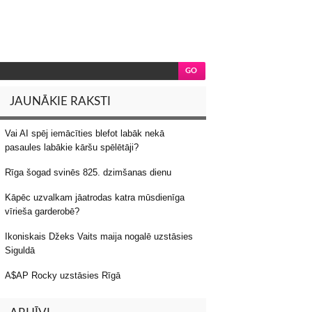
JAUNĀKIE RAKSTI
Vai AI spēj iemācīties blefot labāk nekā
pasaules labākie kāršu spēlētāji?
Rīga šogad svinēs 825. dzimšanas dienu
Kāpēc uzvalkam jāatrodas katra mūsdienīga
vīrieša garderobē?
Ikoniskais Džeks Vaits maija nogalē uzstāsies
Siguldā
A$AP Rocky uzstāsies Rīgā