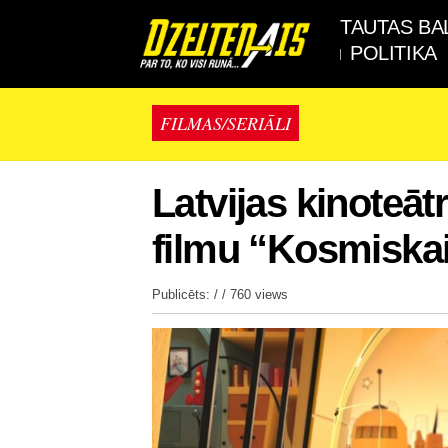
TAUTAS BA
POLITIKA
FILMAS/SERIĀLI
Latvijas kinoteāt
filmu “Kosmisk
Publicēts: / /
760 views