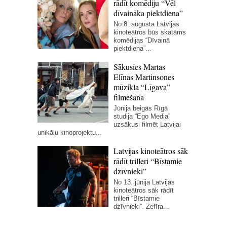
rādīt komēdiju “Vēl
dīvaināka piektdiena”
No 8. augusta Latvijas
kinoteātros būs skatāms
komēdijas “Dīvainā
piektdiena”...
Sākusies Martas
Elīnas Martinsones
mūzikla “Līgava”
filmēšana
Jūnija beigās Rīgā
studija “Ego Media”
uzsākusi filmēt Latvijai
unikālu kinoprojektu...
Latvijas kinoteātros sāk
rādīt trilleri “Bīstamie
dzīvnieki”
No 13. jūnija Latvijas
kinoteātros sāk rādīt
trilleri “Bīstamie
dzīvnieki”. Zefīra...