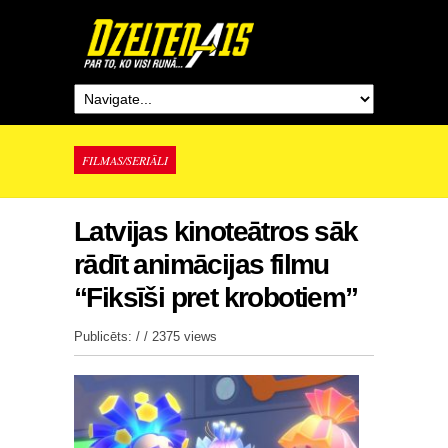
FILMAS/SERIĀLI
Latvijas kinoteātros sāk
rādīt animācijas filmu
“Fiksīši pret krobotiem”
Publicēts: / /
2375 views