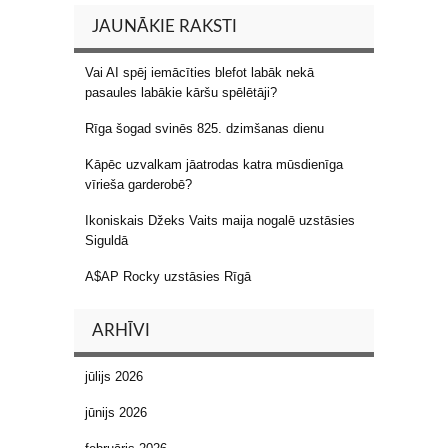
JAUNĀKIE RAKSTI
Vai AI spēj iemācīties blefot labāk nekā
pasaules labākie kāršu spēlētāji?
Rīga šogad svinēs 825. dzimšanas dienu
Kāpēc uzvalkam jāatrodas katra mūsdienīga
vīrieša garderobē?
Ikoniskais Džeks Vaits maija nogalē uzstāsies
Siguldā
A$AP Rocky uzstāsies Rīgā
ARHĪVI
jūlijs 2026
jūnijs 2026