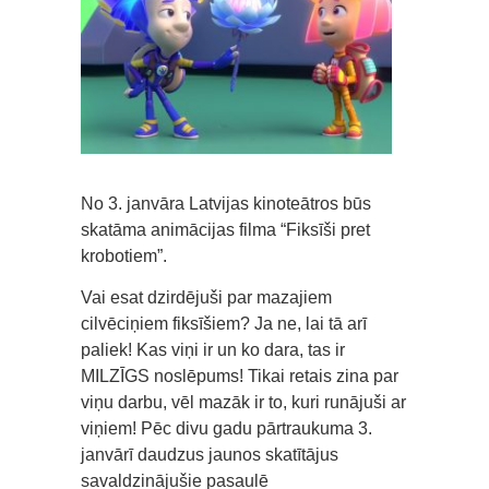
No 3. janvāra Latvijas kinoteātros būs
skatāma animācijas filma “Fiksīši pret
krobotiem”.
Vai esat dzirdējuši par mazajiem
cilvēciņiem fiksīšiem? Ja ne, lai tā arī
paliek! Kas viņi ir un ko dara, tas ir
MILZĪGS noslēpums! Tikai retais zina par
viņu darbu, vēl mazāk ir to, kuri runājuši ar
viņiem! Pēc divu gadu pārtraukuma 3.
janvārī daudzus jaunos skatītājus
savaldzinājušie pasaulē