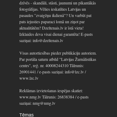
dzīvēs - skandāli, stāsti, jaunumi un pikantākās
fotogrāfijas. Vēlies ieskatīties Latvijas un
pasaules "zvaigžņu ikdienā"? Un varbūt pat
pats iejusties paparaci lomā un ziņot par
aktualitātēm? Dzeltenais.lv ir īstā vieta!
Izklaides deva visai dienai garantēta! E-pasts
saziņai: info@dzeltenais.lv
Visas autortiesības pieder publikāciju autoriem.
Par portāla saturu atbild "Latvijas Žurnālistikas
centrs", reģ. nr. 40008244310 Tālrunis:
26901441 / e-pasts saziņai: info@lzc.lv /
www.lzc.lv
Reklāmas izvietošanas iespējas skatiet:
www.nmg.lv Tālrunis: 26838384 / e-pasts
saziņai: nmg@nmg.lv
Tēmas