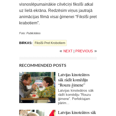
visnoslēpumainākie cilvēciņi fiksīši atkal
uz lielā ekrāna. Redzēsim viņus jautrajā
animācijas filmā visai ģimenei “Fiksīši pret
krabotiem”.
Foto: Publicitātes
BIRKAS:
Fiksīši Pret Krobotiem
«
»
NEXT
|
PREVIOUS
RECOMMENDED POSTS
Latvijas kinoteātros
sāk rādīt komēdiju
“Rouzu ģimene”
Latvijas kinoteātros sāk
rādīt komēdiju “Rouzu
ģimene”. Perfektajam
pārim...
Latvijas kinoteātros sāk