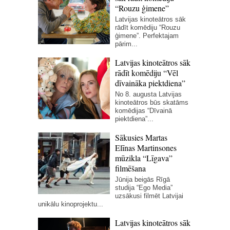
“Rouzu ģimene”
Latvijas kinoteātros sāk
rādīt komēdiju “Rouzu
ģimene”. Perfektajam
pārim...
Latvijas kinoteātros sāk
rādīt komēdiju “Vēl
dīvaināka piektdiena”
No 8. augusta Latvijas
kinoteātros būs skatāms
komēdijas “Dīvainā
piektdiena”...
Sākusies Martas
Elīnas Martinsones
mūzikla “Līgava”
filmēšana
Jūnija beigās Rīgā
studija “Ego Media”
uzsākusi filmēt Latvijai
unikālu kinoprojektu...
Latvijas kinoteātros sāk