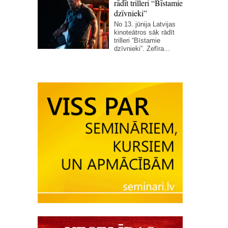
rādīt trilleri “Bīstamie
dzīvnieki”
No 13. jūnija Latvijas
kinoteātros sāk rādīt
trilleri “Bīstamie
dzīvnieki”. Zefīra...