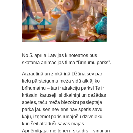
No 5. aprīļa Latvijas kinoteātros būs
skatāma animācijas filma “Brīnumu parks”.
Aizrautīgā un ziņkārīgā Džūna sev par
lielu pārsteigumu meža vidū atklāj ko
brīnumainu – tas ir atrakciju parks! Te ir
krāsaini karuseļi, slidkalniņi un dažādas
spēles, taču meža biezoknī paslēptajā
parkā jau sen neviens nav spēris savu
kāju, izņemot pāris runājošu dzīvnieku,
kuri šeit atraduši savas mājas.
Apņēmīgajai meitenei ir skaidrs – viņai un