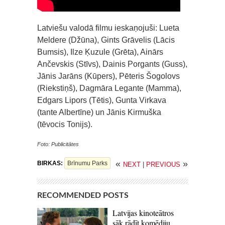
Latviešu valodā filmu ieskaņojuši: Lueta
Meldere (Džūna), Gints Grāvelis (Lācis
Bumsis), Ilze Ķuzule (Grēta), Ainārs
Ančevskis (Stīvs), Dainis Porgants (Guss),
Jānis Jarāns (Kūpers), Pēteris Šogolovs
(Riekstiņš), Dagmāra Legante (Mamma),
Edgars Lipors (Tētis), Gunta Virkava
(tante Albertīne) un Jānis Kirmuška
(tēvocis Tonijs).
Foto: Publicitātes
«
»
BIRKAS:
Brīnumu Parks
NEXT
|
PREVIOUS
RECOMMENDED POSTS
Latvijas kinoteātros
sāk rādīt komēdiju