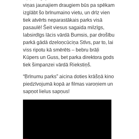
viņas jaunajiem draugiem būs pa spēkam
izglābt šo brīnumaino vietu, un drīz vien
tiek atvērts neparastākais parks visā
pasaulē! Šeit viesus sagaida milzīgs,
labsirdīgs lācis vārdā Bumsis, par drošību
parkā gādā dzeloņcūciņa Stīvs, par to, lai
viss ripotu kā smērēts – bebru brāļi
Kūpers un Guss, bet parka direktora gods
tiek šimpanzei vārdā Riekstiņš.
“Brīnumu parks” aicina doties krāšņā kino
piedzīvojumā kopā ar filmas varoņiem un
sapņot lielus sapņus!