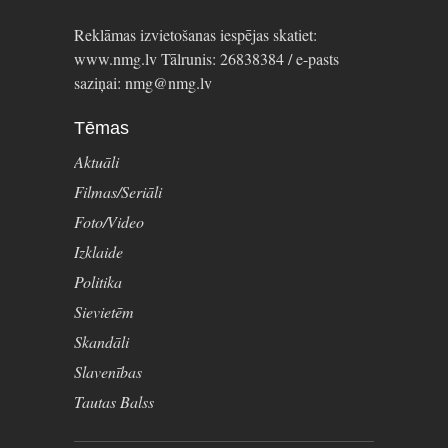
Reklāmas izvietošanas iespējas skatiet:
www.nmg.lv Tālrunis: 26838384 / e-pasts
saziņai: nmg@nmg.lv
Tēmas
Aktuāli
Filmas/Seriāli
Foto/Video
Izklaide
Politika
Sievietēm
Skandāli
Slavenības
Tautas Balss