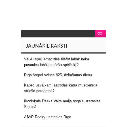
JAUNĀKIE RAKSTI
Vai AI spēj iemācīties blefot labāk nekā
pasaules labākie kāršu spēlētāji?
Rīga šogad svinēs 825. dzimšanas dienu
Kāpēc uzvalkam jāatrodas katra mūsdienīga
vīrieša garderobē?
Ikoniskais Džeks Vaits maija nogalē uzstāsies
Siguldā
A$AP Rocky uzstāsies Rīgā