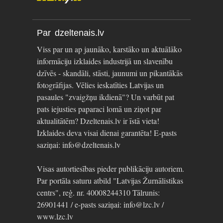
Par dzeltenais.lv
Viss par un ap jaunāko, karstāko un aktuālāko
informāciju izklaides industrijā un slavenību
dzīvēs - skandāli, stāsti, jaunumi un pikantākās
fotogrāfijas. Vēlies ieskatīties Latvijas un
pasaules "zvaigžņu ikdienā"? Un varbūt pat
pats iejusties paparaci lomā un ziņot par
aktualitātēm? Dzeltenais.lv ir īstā vieta!
Izklaides deva visai dienai garantēta! E-pasts
saziņai: info@dzeltenais.lv
Visas autortiesības pieder publikāciju autoriem.
Par portāla saturu atbild "Latvijas Žurnālistikas
centrs", reģ. nr. 40008244310 Tālrunis:
26901441 / e-pasts saziņai: info@lzc.lv /
www.lzc.lv