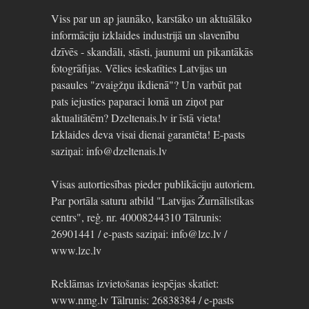
Viss par un ap jaunāko, karstāko un aktuālāko
informāciju izklaides industrijā un slavenību
dzīvēs - skandāli, stāsti, jaunumi un pikantākās
fotogrāfijas. Vēlies ieskatīties Latvijas un
pasaules "zvaigžņu ikdienā"? Un varbūt pat
pats iejusties paparaci lomā un ziņot par
aktualitātēm? Dzeltenais.lv ir īstā vieta!
Izklaides deva visai dienai garantēta! E-pasts
saziņai: info@dzeltenais.lv
Visas autortiesības pieder publikāciju autoriem.
Par portāla saturu atbild "Latvijas Žurnālistikas
centrs", reģ. nr. 40008244310 Tālrunis:
26901441 / e-pasts saziņai: info@lzc.lv /
www.lzc.lv
Reklāmas izvietošanas iespējas skatiet:
www.nmg.lv Tālrunis: 26838384 / e-pasts