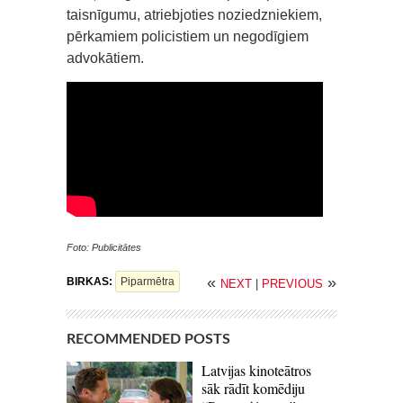
taisnīgumu, atriebjoties noziedzniekiem,
pērkamiem policistiem un negodīgiem
advokātiem.
Foto: Publicitātes
«
»
BIRKAS:
Piparmētra
NEXT
|
PREVIOUS
RECOMMENDED POSTS
Latvijas kinoteātros
sāk rādīt komēdiju