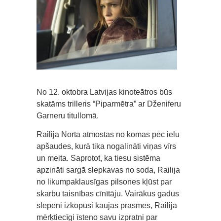
No 12. oktobra Latvijas kinoteātros būs
skatāms trilleris “Piparmētra” ar Dženiferu
Garneru titullomā.
Railija Norta atmostas no komas pēc ielu
apšaudes, kurā tika nogalināti viņas vīrs
un meita. Saprotot, ka tiesu sistēma
apzināti sargā slepkavas no soda, Railija
no likumpaklausīgas pilsones kļūst par
skarbu taisnības cīnītāju. Vairākus gadus
slepeni izkopusi kaujas prasmes, Railija
mērķtiecīgi īsteno savu izpratni par