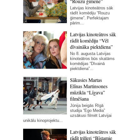
“Rouzu ģimene”
Latvijas kinoteātros sāk
rādīt komēdiju “Rouzu
ģimene”. Perfektajam
pārim...
Latvijas kinoteātros sāk
rādīt komēdiju “Vēl
dīvaināka piektdiena”
No 8. augusta Latvijas
kinoteātros būs skatāms
komēdijas “Dīvainā
piektdiena”...
Sākusies Martas
Elīnas Martinsones
mūzikla “Līgava”
filmēšana
Jūnija beigās Rīgā
studija “Ego Media”
uzsākusi filmēt Latvijai
unikālu kinoprojektu...
Latvijas kinoteātros sāk
rādīt trilleri “Bīstamie