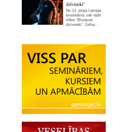
dzīvnieki”
No 13. jūnija Latvijas
kinoteātros sāk rādīt
trilleri “Bīstamie
dzīvnieki”. Zefīra...