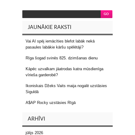
JAUNĀKIE RAKSTI
Vai AI spēj iemācīties blefot labāk nekā
pasaules labākie kāršu spēlētāji?
Rīga šogad svinēs 825. dzimšanas dienu
Kāpēc uzvalkam jāatrodas katra mūsdienīga
vīrieša garderobē?
Ikoniskais Džeks Vaits maija nogalē uzstāsies
Siguldā
A$AP Rocky uzstāsies Rīgā
ARHĪVI
jūlijs 2026