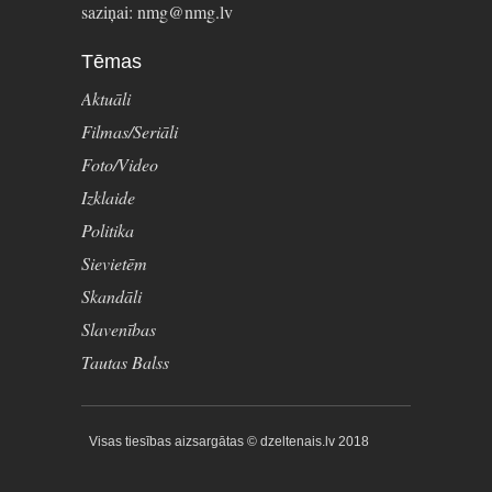
saziņai: nmg@nmg.lv
Tēmas
Aktuāli
Filmas/Seriāli
Foto/Video
Izklaide
Politika
Sievietēm
Skandāli
Slavenības
Tautas Balss
Visas tiesības aizsargātas © dzeltenais.lv 2018