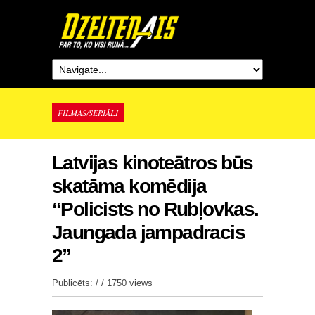
FILMAS/SERIĀLI
Latvijas kinoteātros būs
skatāma komēdija
“Policists no Rubļovkas.
Jaungada jampadracis
2”
Publicēts: / /
1750 views