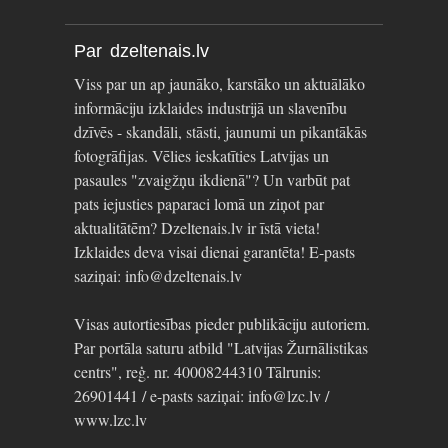
Par dzeltenais.lv
Viss par un ap jaunāko, karstāko un aktuālāko
informāciju izklaides industrijā un slavenību
dzīvēs - skandāli, stāsti, jaunumi un pikantākās
fotogrāfijas. Vēlies ieskatīties Latvijas un
pasaules "zvaigžņu ikdienā"? Un varbūt pat
pats iejusties paparaci lomā un ziņot par
aktualitātēm? Dzeltenais.lv ir īstā vieta!
Izklaides deva visai dienai garantēta! E-pasts
saziņai: info@dzeltenais.lv
Visas autortiesības pieder publikāciju autoriem.
Par portāla saturu atbild "Latvijas Žurnālistikas
centrs", reģ. nr. 40008244310 Tālrunis:
26901441 / e-pasts saziņai: info@lzc.lv /
www.lzc.lv