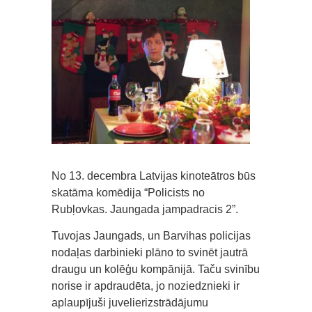
No 13. decembra Latvijas kinoteātros būs
skatāma komēdija “Policists no
Rubļovkas. Jaungada jampadracis 2”.
Tuvojas Jaungads, un Barvihas policijas
nodaļas darbinieki plāno to svinēt jautrā
draugu un kolēģu kompānijā. Taču svinību
norise ir apdraudēta, jo noziedznieki ir
aplaupījuši juvelierizstrādājumu