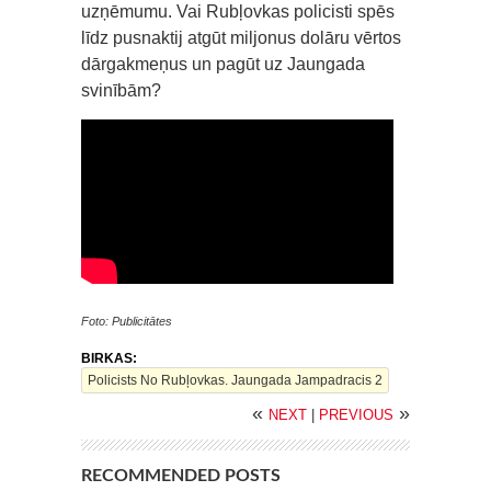
uzņēmumu. Vai Rubļovkas policisti spēs
līdz pusnaktij atgūt miljonus dolāru vērtos
dārgakmeņus un pagūt uz Jaungada
svinībām?
Foto: Publicitātes
BIRKAS:
Policists No Rubļovkas. Jaungada Jampadracis 2
«
»
NEXT
|
PREVIOUS
RECOMMENDED POSTS