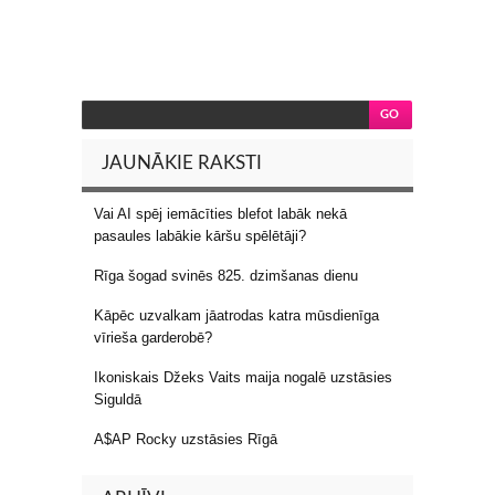
JAUNĀKIE RAKSTI
Vai AI spēj iemācīties blefot labāk nekā
pasaules labākie kāršu spēlētāji?
Rīga šogad svinēs 825. dzimšanas dienu
Kāpēc uzvalkam jāatrodas katra mūsdienīga
vīrieša garderobē?
Ikoniskais Džeks Vaits maija nogalē uzstāsies
Siguldā
A$AP Rocky uzstāsies Rīgā