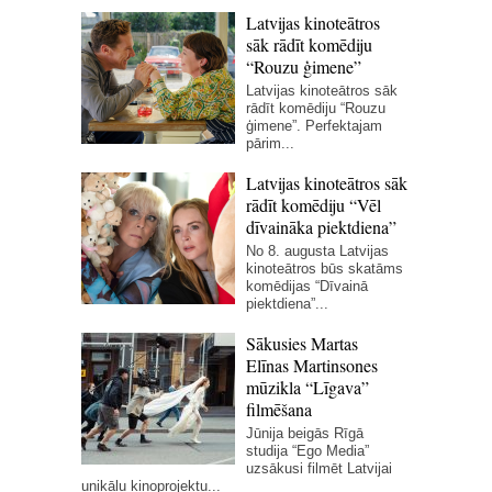
Latvijas kinoteātros
sāk rādīt komēdiju
“Rouzu ģimene”
Latvijas kinoteātros sāk
rādīt komēdiju “Rouzu
ģimene”. Perfektajam
pārim...
Latvijas kinoteātros sāk
rādīt komēdiju “Vēl
dīvaināka piektdiena”
No 8. augusta Latvijas
kinoteātros būs skatāms
komēdijas “Dīvainā
piektdiena”...
Sākusies Martas
Elīnas Martinsones
mūzikla “Līgava”
filmēšana
Jūnija beigās Rīgā
studija “Ego Media”
uzsākusi filmēt Latvijai
unikālu kinoprojektu...