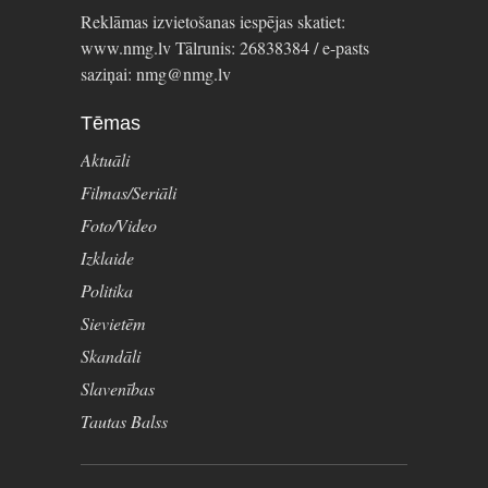
Reklāmas izvietošanas iespējas skatiet:
www.nmg.lv Tālrunis: 26838384 / e-pasts
saziņai: nmg@nmg.lv
Tēmas
Aktuāli
Filmas/Seriāli
Foto/Video
Izklaide
Politika
Sievietēm
Skandāli
Slavenības
Tautas Balss