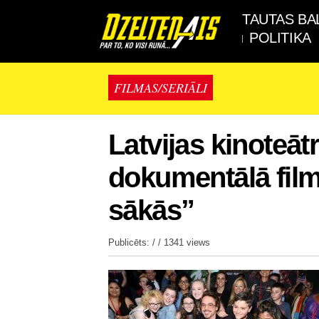
TAUTAS BA
POLITIKA
FILMAS/SERIĀLI
Latvijas kinoteā
dokumentālā film
sākās”
Publicēts: / /
1341 views