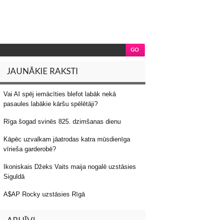
JAUNĀKIE RAKSTI
Vai AI spēj iemācīties blefot labāk nekā
pasaules labākie kāršu spēlētāji?
Rīga šogad svinēs 825. dzimšanas dienu
Kāpēc uzvalkam jāatrodas katra mūsdienīga
vīrieša garderobē?
Ikoniskais Džeks Vaits maija nogalē uzstāsies
Siguldā
A$AP Rocky uzstāsies Rīgā