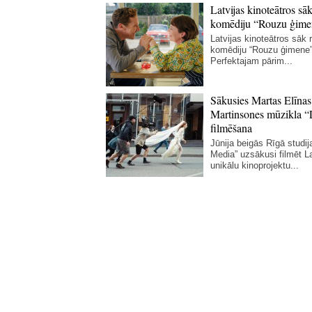
Latvijas kinoteātros sāk
komēdiju “Rouzu ģime
Latvijas kinoteātros sāk r
komēdiju “Rouzu ģimene”
Perfektajam pārim...
Sākusies Martas Elīnas
Martinsones mūzikla “
filmēšana
Jūnija beigās Rīgā studij
Media” uzsākusi filmēt La
unikālu kinoprojektu...