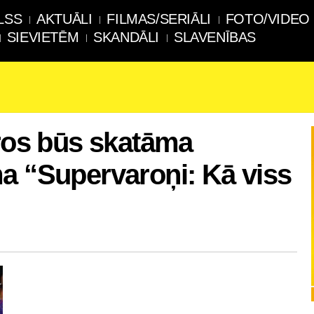
LSS
AKTUĀLI
FILMAS/SERIĀLI
FOTO/VIDEO
SIEVIETĒM
SKANDĀLI
SLAVENĪBAS
tros būs skatāma
a “Supervaroņi: Kā viss