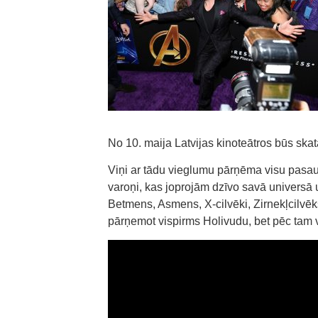
No 10. maija Latvijas kinoteātros būs ska
Viņi ar tādu vieglumu pārņēma visu pasauli
varoņi, kas joprojām dzīvo savā universā 
Betmens, Asmens, X-cilvēki, Zirnekļcilvēk
pārņemot vispirms Holivudu, bet pēc tam 