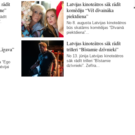
 rādīt
Latvijas kinoteātros sāk rādīt
ne”
komēdiju “Vēl dīvaināka
piektdiena”
ādīt
.
No 8. augusta Latvijas kinoteātros
būs skatāms komēdijas “Dīvainā
piektdiena”...
Latvijas kinoteātros sāk rādīt
Līgava”
trilleri “Bīstamie dzīvnieki”
No 13. jūnija Latvijas kinoteātros
sāk rādīt trilleri “Bīstamie
a “Ego
dzīvnieki”. Zefīra...
tvijai