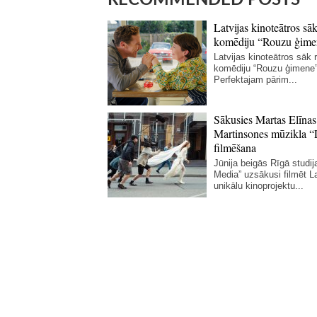
Latvijas kinoteātros sāk
komēdiju “Rouzu ģime
Latvijas kinoteātros sāk r
komēdiju “Rouzu ģimene”
Perfektajam pārim...
Sākusies Martas Elīnas
Martinsones mūzikla “
filmēšana
Jūnija beigās Rīgā studij
Media” uzsākusi filmēt La
unikālu kinoprojektu...