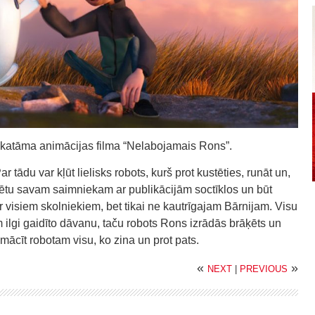
skatāma animācijas filma “Nelabojamais Rons”.
ādu var kļūt lielisks robots, kurš prot kustēties, runāt un,
zētu savam saimniekam ar publikācijām soctīklos un būt
ir visiem skolniekiem, bet tikai ne kautrīgajam Bārnijam. Visu
ilgi gaidīto dāvanu, taču robots Rons izrādās brāķēts un
mācīt robotam visu, ko zina un prot pats.
«
»
NEXT
|
PREVIOUS