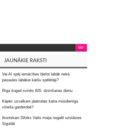
JAUNĀKIE RAKSTI
Vai AI spēj iemācīties blefot labāk nekā
pasaules labākie kāršu spēlētāji?
Rīga šogad svinēs 825. dzimšanas dienu
Kāpēc uzvalkam jāatrodas katra mūsdienīga
vīrieša garderobē?
Ikoniskais Džeks Vaits maija nogalē uzstāsies
Siguldā