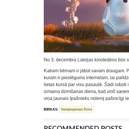
No 3. decembra Latvijas kinoteātros būs 
Katram bērnam ir jābūt savam draugam. Par t
kuram ir pieslēgums internetam, lai palīd
lietas kursā par visu pasaulē. Šādi roboti 
izmaina dzimšanas diena, kad viņš saņem 
viņa jaunais īpašnieks nolemj pašrocīgi ie
BIRKAS:
Nelabojamais Rons
RECOMMENDED POSTS