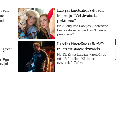
 rādīt
Latvijas kinoteātros sāk rādīt
ne”
komēdiju “Vēl dīvaināka
piektdiena”
ādīt
.
No 8. augusta Latvijas kinoteātros
būs skatāms komēdijas “Dīvainā
piektdiena”...
Latvijas kinoteātros sāk rādīt
Līgava”
trilleri “Bīstamie dzīvnieki”
No 13. jūnija Latvijas kinoteātros
sāk rādīt trilleri “Bīstamie
a “Ego
dzīvnieki”. Zefīra...
tvijai