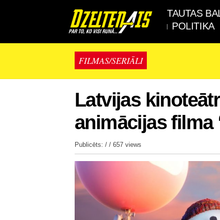
TAUTAS BA
POLITIKA
FILMAS/SERIĀLI
Latvijas kinoteā
animācijas film
Publicēts: / /
657 views