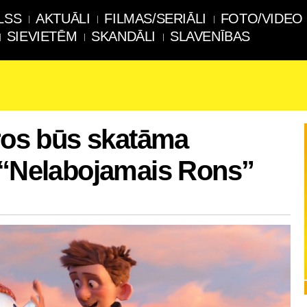
LSS
AKTUĀLI
FILMAS/SERIĀLI
FOTO/VIDEO
SIEVIETĒM
SKANDĀLI
SLAVENĪBAS
tros būs skatāma
a “Nelabojamais Rons”