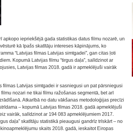
rī apkopo iepriekšējā gada statistikas datus filmu nozarē, un
vēsturē kā īpašs skatītāju intereses kāpinājums, ko
mma “Latvijas filmas Latvijas simtgadei”, gan citas ļoti
iem. Kopumā Latvijas filmu “tirgus daļa”, salīdzinot ar
ršojusies, Latvijas filmas 2018. gadā ir apmeklējuši vairāk
filmas Latvijas simtgadei ir sasniegusi un pat pārsniegusi
s filmu nozari ne tikai filmu ražošanas segmentā, bet arī
izrādīšanā. Atkarībā no datu vākšanas metodoloģijas precīzi
eapstrīdama – kopumā Latvijas filmas 2018. gadā apmeklējuši
sreiz vairāk, salīdzinot ar 194 083 apmeklējumiem 2017.
rgus daļa” skatītāju statistikā pieaugusi gandrīz trīskārt – no
 kinoapmeklējumu skaits 2018. gadā, ieskaitot Eiropas