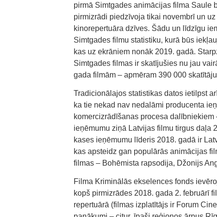
pirmā Simtgades animācijas filma Saule b
pirmizrādi piedzīvoja tikai novembrī un uz 
kinorepertuāra dzīves. Šādu un līdzīgu i
Simtgades filmu statistiku, kurā būs iekļau
kas uz ekrāniem nonāk 2019. gadā. Starpz
Simtgades filmas ir skatījušies nu jau va
gada filmām – apmēram 390 000 skatītāju
Tradicionālajos statistikas datos ietilpst 
ka tie nekad nav nedalāmi producenta ieņē
komercizrādīšanas procesa dalībniekiem – 
ieņēmumu ziņā Latvijas filmu tirgus daļa 
kases ieņēmumu līderis 2018. gadā ir Lat
kas apsteidz gan populārās animācijas fi
filmas – Bohēmista rapsodija, Džonijs Ang
Filma Kriminālās ekselences fonds ievēroj
kopš pirmizrādes 2018. gada 2. februārī f
repertuārā (filmas izplatītājs ir Forum Ci
panākumi – citur, īpaši reģionos ārpus Rīga