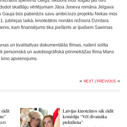
rmizrādīs spēlfilmu Oļegs, oktobra vidū šogad jau otro
nododot skatītāju vērtējumam Jāņa Joņeva romāna Jelgava
ris Gauja būs pabeidzis savu ambiciozo projektu Nekas mūs
. jubilejas laikā, kinoteātros nonāks režisora Dzintara
enis, kam finansējums tika piešķirts ar īpašiem Saeimas
unas un kvalitatīvas dokumentālās filmas, rudenī solīta
ti personiskā un autobiogrāfiskā pilnmetrāžas filma Mans
 kino apvienojums.
«
»
NEXT
|
PREVIOUS
 rādīt
Latvijas kinoteātros sāk rādīt
ne”
komēdiju “Vēl dīvaināka
piektdiena”
ādīt