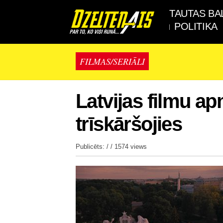
TAUTAS BA
POLITIKA
FILMAS/SERIĀLI
Latvijas filmu a
trīskāršojies
Publicēts: / /
1574 views