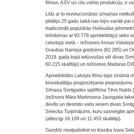
filmas, ASV un citu valstu produkciju, ir v
Līdz ar to revolucionāras izmaiņas notiku
pēdējo 25 gadu laikā nav bijis vairāk par d
tradicionāli populārās Holivudas pilnmetr
brīvdienas ar 93 778 apmeklētāju) seko vese
ceturtajā vietā – režisores Annas Vidule
Graubas Nameja gredzens (82 285) un Os
2018. gada topā iekļuvušas vēl divas Simt
60 215 skatītāji) un režisores Madaras Dišl
Apmeklētāko Latvijas filmu tops zināmā 
kinoskatītāju prognozējamo pieprasījumu
Sīmaņa Simtgades spēlfilma Tēvs Nakts (40
(režisora Māra Martinsona Jaungada takso
devīto un desmito vietu ieņem divas Simtg
Selecka Turpinājums, kuru sasniegtie apme
(attiecīgi 16 109 un 11 453 skatītāji).
Gandrīz neatpaliekot no klasiķa Ivara Sel