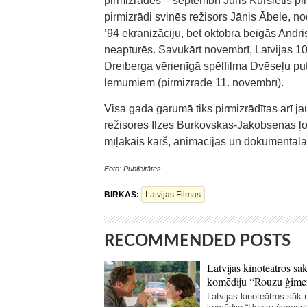
pirmizrādes – septembrī Juris Kursietis pi
pirmizrādi svinēs režisors Jānis Ābele, 
’94 ekranizāciju, bet oktobra beigās And
neapturēs. Savukārt novembrī, Latvijas 101
Dreiberga vērienīgā spēlfilma Dvēseļu put
lēmumiem (pirmizrāde 11. novembrī).
Visa gada garumā tiks pirmizrādītas arī ja
režisores Ilzes Burkovskas-Jakobsenas ļo
mīļākais karš, animācijas un dokumentālā
Foto: Publicitātes
BIRKAS:
Latvijas Filmas
RECOMMENDED POSTS
Latvijas kinoteātros sāk
komēdiju “Rouzu ģime
Latvijas kinoteātros sāk r