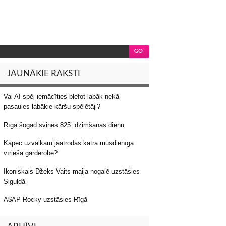
JAUNĀKIE RAKSTI
Vai AI spēj iemācīties blefot labāk nekā
pasaules labākie kāršu spēlētāji?
Rīga šogad svinēs 825. dzimšanas dienu
Kāpēc uzvalkam jāatrodas katra mūsdienīga
vīrieša garderobē?
Ikoniskais Džeks Vaits maija nogalē uzstāsies
Siguldā
A$AP Rocky uzstāsies Rīgā