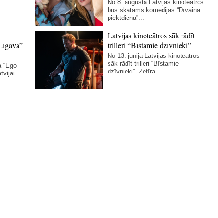
.
No 8. augusta Latvijas kinoteātros
būs skatāms komēdijas “Dīvainā
piektdiena”...
Latvijas kinoteātros sāk rādīt
Līgava”
trilleri “Bīstamie dzīvnieki”
No 13. jūnija Latvijas kinoteātros
sāk rādīt trilleri “Bīstamie
a “Ego
dzīvnieki”. Zefīra...
tvijai