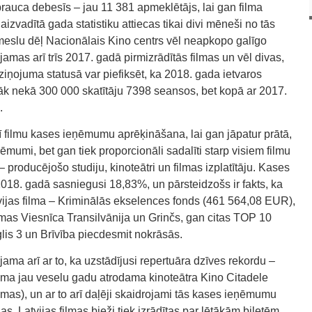
rauca debesīs – jau 11 381 apmeklētājs, lai gan filma
aizvadītā gada statistiku attiecas tikai divi mēneši no tās
emeslu dēļ Nacionālais Kino centrs vēl neapkopo galīgo
jamas arī trīs 2017. gadā pirmizrādītās filmas un vēl divas,
iņojuma statusā var piefiksēt, ka 2018. gada ietvaros
irāk nekā 300 000 skatītāju 7398 seansos, bet kopā ar 2017.
.
arī filmu kases ieņēmumu aprēķināšana, lai gan jāpatur prātā,
mumi, bet gan tiek proporcionāli sadalīti starp visiem filmu
producējošo studiju, kinoteātri un filmas izplatītāju. Kases
2018. gadā sasniegusi 18,83%, un pārsteidzošs ir fakts, ka
vijas filma – Kriminālās ekselences fonds (461 564,08 EUR),
lmas Viesnīca Transilvānija un Grinčs, gan citas TOP 10
lis 3 un Brīvība piecdesmit nokrāsās.
ama arī ar to, ka uzstādījusi repertuāra dzīves rekordu –
ilma jau veselu gadu atrodama kinoteātra Kino Citadele
nemas), un ar to arī daļēji skaidrojami tās kases ieņēmumu
s, Latvijas filmas bieži tiek izrādītas par lētākām biļetēm.