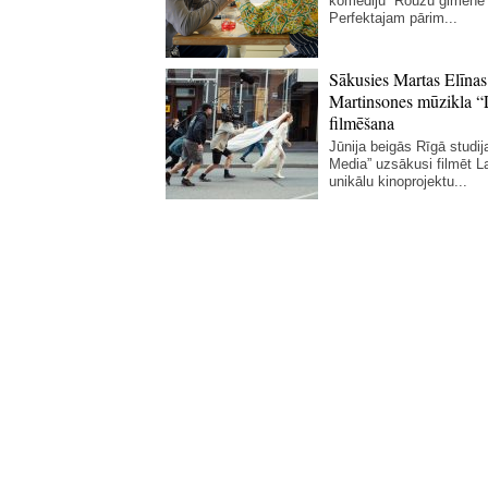
komēdiju “Rouzu ģimene”
Perfektajam pārim...
Sākusies Martas Elīnas
Martinsones mūzikla “
filmēšana
Jūnija beigās Rīgā studij
Media” uzsākusi filmēt La
unikālu kinoprojektu...