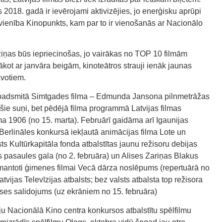
 2018. gadā ir ievērojami aktivizējies, jo enerģisku aprūpi
vienība Kinopunkts, kam par to ir vienošanās ar Nacionālo
ziņas būs iepriecinošas, jo vairākas no TOP 10 filmām
 sākot ar janvāra beigām, kinoteātros strauji ienāk jaunas
avotiem.
cpadsmitā Simtgades filma – Edmunda Jansona pilnmetrāžas
ie suņi, bet pēdējā filma programmā Latvijas filmas
ma 1906 (no 15. marta). Februārī gaidāma arī Igaunijas
erlināles konkursā iekļautā animācijas filma Lote un
ts Kultūrkapitāla fonda atbalstītas jaunu režisoru debijas
s pasaules gala (no 2. februāra) un Alises Zariņas Blakus
 izmantoti ģimenes filmai Vecā dārza noslēpums (repertuārā no
tvijas Televīzijas atbalsts; bez valsts atbalsta top režisora
es salidojums (uz ekrāniem no 15. februāra)
ju Nacionālā Kino centra konkursos atbalstītu spēlfilmu