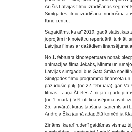
Arī šis Latvijas filmu izrādīšanas segments
Simtgades filmu izrādīšanai nodrošina ap
Kino centru.
Sagaidāms, ka arī 2019. gadā statistikas 
joprojām ir kinoteātru repertuārā, turklāt,
Latvijas filmas ar dažādiem finansējuma 
No 1. februāra kinorepertuārā nonāk pie
animācijas filma Jēkabs, Mimmī un runājoš
Latvijas simtgadei būs Gata Šmita spēlfil
Simtgades filmu programmā finansētā un B
pazudušie pūķi (no 22. februāra), gan Vals
filmas – Jāņa Ābeles 7 miljardi gadu pirm
(no 1. marta). Vēl citi finansējuma avoti
25. janvāra), kuras tapšanai saņemts arī La
Andreja Ēķa jaunā adaptētā komēdija Klas
Zināms, ka arī rudenī gaidāmas vismaz tri