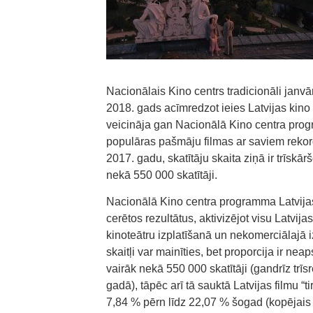
Nacionālais Kino centrs tradicionāli janvā
2018. gads acīmredzot ieies Latvijas kino 
veicināja gan Nacionālā Kino centra progra
populāras pašmāju filmas ar saviem rekord
2017. gadu, skatītāju skaita ziņā ir trīskā
nekā 550 000 skatītāji.
Nacionālā Kino centra programma Latvijas 
cerētos rezultātus, aktivizējot visu Latvija
kinoteātru izplatīšanā un nekomerciālajā 
skaitļi var mainīties, bet proporcija ir n
vairāk nekā 550 000 skatītāji (gandrīz trī
gadā), tāpēc arī tā sauktā Latvijas filmu “ti
7,84 % pērn līdz 22,07 % šogad (kopējais