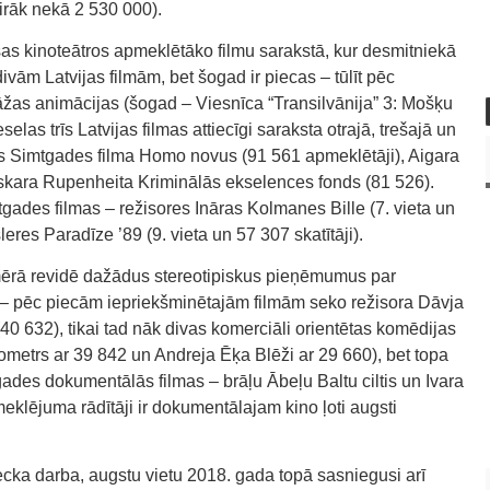
airāk nekā 2 530 000).
šas kinoteātros apmeklētāko filmu sarakstā, kur desmitniekā
ivām Latvijas filmām, bet šogad ir piecas – tūlīt pēc
āžas animācijas (šogad – Viesnīca “Transilvānija” 3: Mošķu
las trīs Latvijas filmas attiecīgi saraksta otrajā, trešajā un
jas Simtgades filma Homo novus (91 561 apmeklētāji), Aigara
kara Rupenheita Kriminālās ekselences fonds (81 526).
gades filmas – režisores Ināras Kolmanes Bille (7. vieta un
eres Paradīze ’89 (9. vieta un 57 307 skatītāji).
mērā revidē dažādus stereotipiskus pieņēmumus par
 – pēc piecām iepriekšminētajām filmām seko režisora Dāvja
 632), tikai tad nāk divas komerciāli orientētas komēdijas
metrs ar 39 842 un Andreja Ēķa Blēži ar 29 660), bet topa
ades dokumentālās filmas – brāļu Ābeļu Baltu ciltis un Ivara
klējuma rādītāji ir dokumentālajam kino ļoti augsti
ecka darba, augstu vietu 2018. gada topā sasniegusi arī