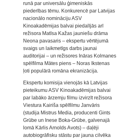
runā par universālu ģimeniskās
piederības tēmu. Konkurencē par Latvijas
nacionālo nomināciju ASV
Kinoakadēmijas balvai piedalījās arī
režisora Matīsa Kažas jauniešu drāma
Neona pavasaris – ekspertu vērtējumā
svaigs un laikmetīgs darbs jaunai
auditorijai – un režisores Ināras Kolmanes
spēlfilma Mātes piens – Noras Ikstenas
ļoti populārā romāna ekranizācija.
Ekspertu komisija vienojās kā Latvijas
pieteikumu ASV Kinoakadēmijas balvai
par labāko ārzemju filmu izvirzīt režisora
Viestura Kairiša spēlfilmu Janvāris
(studija Mistrus Media, producenti Gints
Grūbe un Inese Boka-Grūbe, galvenajā
lomā Kārlis Arnolds Avots) – daļēji
autobiogrāfisku stāstu par jauna cilvēka