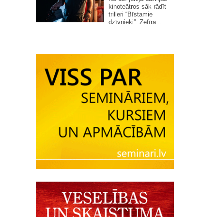
kinoteātros sāk rādīt
trilleri “Bīstamie
dzīvnieki”. Zefīra...