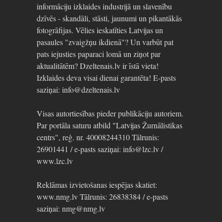
informāciju izklaides industrijā un slavenību
dzīvēs - skandāli, stāsti, jaunumi un pikantākās
fotogrāfijas. Vēlies ieskatīties Latvijas un
pasaules "zvaigžņu ikdienā"? Un varbūt pat
pats iejusties paparaci lomā un ziņot par
aktualitātēm? Dzeltenais.lv ir īstā vieta!
Izklaides deva visai dienai garantēta! E-pasts
saziņai: info@dzeltenais.lv
Visas autortiesības pieder publikāciju autoriem.
Par portāla saturu atbild "Latvijas Žurnālistikas
centrs", reģ. nr. 40008244310 Tālrunis:
26901441 / e-pasts saziņai: info@lzc.lv /
www.lzc.lv
Reklāmas izvietošanas iespējas skatiet:
www.nmg.lv Tālrunis: 26838384 / e-pasts
saziņai: nmg@nmg.lv