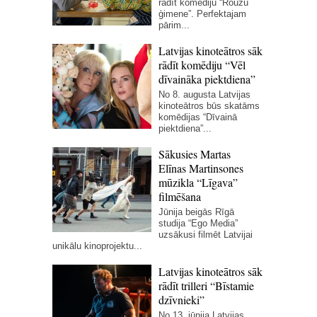
rādīt komēdiju “Rouzu
ģimene”. Perfektajam
pārim...
Latvijas kinoteātros sāk
rādīt komēdiju “Vēl
dīvaināka piektdiena”
No 8. augusta Latvijas
kinoteātros būs skatāms
komēdijas “Dīvainā
piektdiena”...
Sākusies Martas
Elīnas Martinsones
mūzikla “Līgava”
filmēšana
Jūnija beigās Rīgā
studija “Ego Media”
uzsākusi filmēt Latvijai
unikālu kinoprojektu...
Latvijas kinoteātros sāk
rādīt trilleri “Bīstamie
dzīvnieki”
No 13. jūnija Latvijas