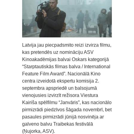
Latvija jau piecpadsmito reizi izvirza filmu,
kas pretendēs uz nomināciju ASV
Kinoakadēmijas balvai Oskars kategorijā
“Starptautiskās filmas balva / International
Feature Film Award”. Nacionālā Kino
centra izveidotā ekspertu komisija 2.
septembra apspriedē un balsojumā
vienojusies izvirzīt režisora Viestura
Kairiša spēlfilmu “Janvāris”, kas nacionālo
pirmizrādi piedzīvos šāgada novembrī, bet
pasaules pirmizrādi jūnijā nosvinēja ar
galveno balvu Traibekas festivālā
(Ņujorka, ASV).