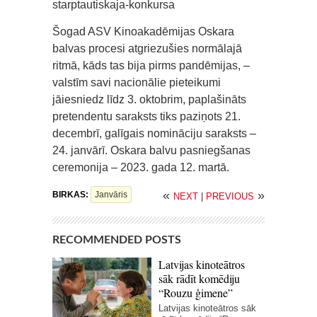
starptautiskaja-konkursa
Šogad ASV Kinoakadēmijas Oskara
balvas procesi atgriezušies normālajā
ritmā, kāds tas bija pirms pandēmijas, –
valstīm savi nacionālie pieteikumi
jāiesniedz līdz 3. oktobrim, paplašināts
pretendentu saraksts tiks paziņots 21.
decembrī, galīgais nomināciju saraksts –
24. janvārī. Oskara balvu pasniegšanas
ceremonija – 2023. gada 12. martā.
«
»
BIRKAS:
Janvāris
NEXT
|
PREVIOUS
RECOMMENDED POSTS
Latvijas kinoteātros
sāk rādīt komēdiju
“Rouzu ģimene”
Latvijas kinoteātros sāk