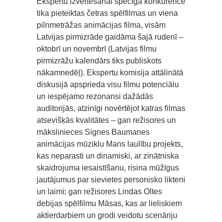
Ekspertu izvērtēšanai spēcīgā konkurencē
tika pieteiktas četras spēlfilmas un viena
pilnmetrāžas animācijas filma, visām
Latvijas pirmizrāde gaidāma šajā rudenī –
oktobrī un novembrī (Latvijas filmu
pirmizrāžu kalendārs tiks publiskots
nākamnedēļ). Ekspertu komisija attālinātā
diskusijā apsprieda visu filmu potenciālu
un iespējamo rezonansi dažādās
auditorijās, atzinīgi novērtējot katras filmas
atsevišķās kvalitātes – gan režisores un
mākslinieces Signes Baumanes
animācijas mūziklu Mans laulību projekts,
kas neparasti un dinamiski, ar zinātniska
skaidrojuma iesaistīšanu, risina mūžīgus
jautājumus par sievietes personisko likteni
un laimi; gan režisores Lindas Oltes
debijas spēlfilmu Māsas, kas ar lieliskiem
aktierdarbiem un grodi veidotu scenāriju