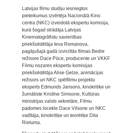
Latvijas filmu studiju iesniegtos
pieteikumus izvērtēja Nacionālā Kino
centra (NKC) izveidotā ekspertu komisija,
kurā šogad strādāja Latvijas
Kinematogrāfistu savienības
priekšsēdētāja Ieva Romanova,
pagājušajā gadā izvirzītās filmas Bedre
režisore Dace Pūce, producente un VKKF
Filmu nozares ekspertu komisijas
priekšsēdētāja Alise Ģelze, animācijas
režisors un NKC spēlfilmu projektu
eksperts Edmunds Jansons, kinokritiķe un
žurnāliste Kristīne Simsone, Kultūras
ministrijas valsts sekretāre, Filmu
padomes locekle Dace Vilsone un NKC
vadītāja, kinokritiķe un teorētiķe Dita
Rietuma.