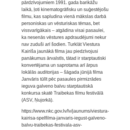
pārdzīvojumiem 1991. gada barikāžu
laikā, ļoti kinematogrāfisku un suģestējošu
filmu, kas sapludina vienā mākslas darbā
personiskas un vēsturiskas tēmas, bet
vissvarīgākais – atgādina visai pasaulei,
ka nesenās vēstures apdraudējumi nekur
nav zuduši arī šodien. Turklāt Viestura
Kairiša jaunākā filma jau piedzīvojusi
panākumus ārvalstīs, tātad ir starptautiski
konvertējama un saprotama arī ārpus
lokālās auditorijas – šāgada jūnijā filma
Janvāris tūlīt pēc pasaules pirmizrādes
ieguva galveno balvu starptautiskā
konkursa skatē Traibekas filmu festivālā
(ASV, Ņujorkā).
https://www.nkc.gov.lv/lv/jaunums/viestura-
kairisa-spelfilma-janvaris-iegust-galveno-
balvu-traibekas-festivala-asv-