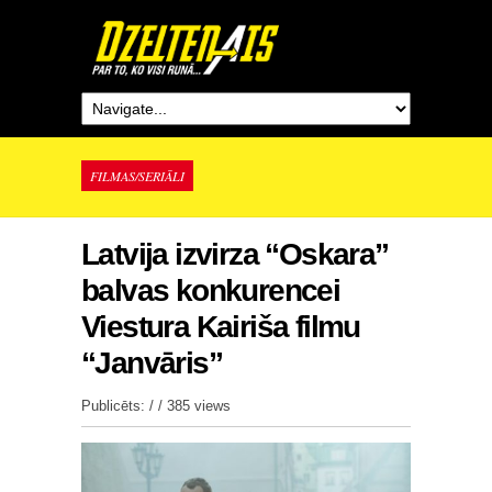
FILMAS/SERIĀLI
Latvija izvirza “Oskara”
balvas konkurencei
Viestura Kairiša filmu
“Janvāris”
Publicēts: / /
385 views