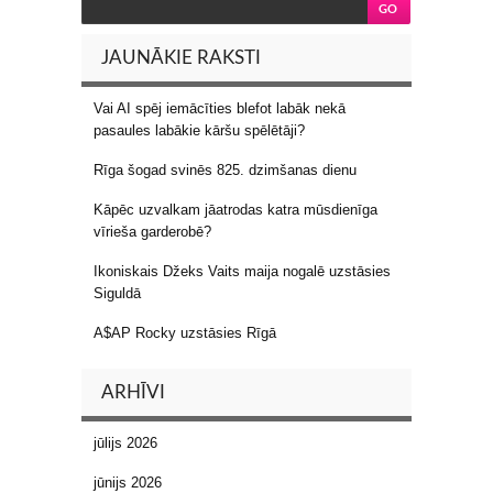
JAUNĀKIE RAKSTI
Vai AI spēj iemācīties blefot labāk nekā
pasaules labākie kāršu spēlētāji?
Rīga šogad svinēs 825. dzimšanas dienu
Kāpēc uzvalkam jāatrodas katra mūsdienīga
vīrieša garderobē?
Ikoniskais Džeks Vaits maija nogalē uzstāsies
Siguldā
A$AP Rocky uzstāsies Rīgā
ARHĪVI
jūlijs 2026
jūnijs 2026