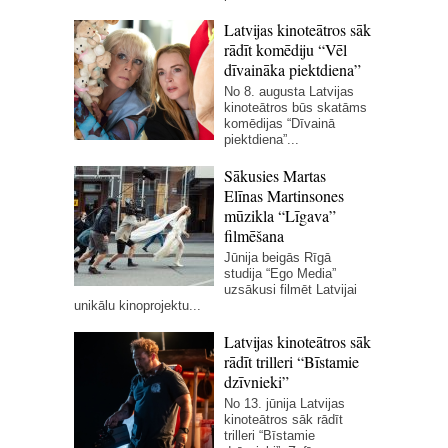
Latvijas kinoteātros sāk
rādīt komēdiju “Vēl
dīvaināka piektdiena”
No 8. augusta Latvijas
kinoteātros būs skatāms
komēdijas “Dīvainā
piektdiena”...
Sākusies Martas
Elīnas Martinsones
mūzikla “Līgava”
filmēšana
Jūnija beigās Rīgā
studija “Ego Media”
uzsākusi filmēt Latvijai
unikālu kinoprojektu...
Latvijas kinoteātros sāk
rādīt trilleri “Bīstamie
dzīvnieki”
No 13. jūnija Latvijas
kinoteātros sāk rādīt
trilleri “Bīstamie