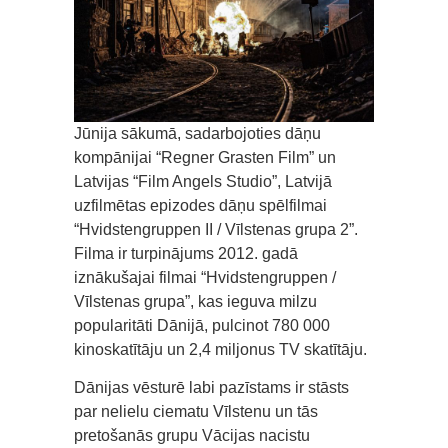
Jūnija sākumā, sadarbojoties dāņu
kompānijai “Regner Grasten Film” un
Latvijas “Film Angels Studio”, Latvijā
uzfilmētas epizodes dāņu spēlfilmai
“Hvidstengruppen II / Vīlstenas grupa 2”.
Filma ir turpinājums 2012. gadā
iznākušajai filmai “Hvidstengruppen /
Vīlstenas grupa”, kas ieguva milzu
popularitāti Dānijā, pulcinot 780 000
kinoskatītāju un 2,4 miljonus TV skatītāju.
Dānijas vēsturē labi pazīstams ir stāsts
par nelielu ciematu Vīlstenu un tās
pretošanās grupu Vācijas nacistu