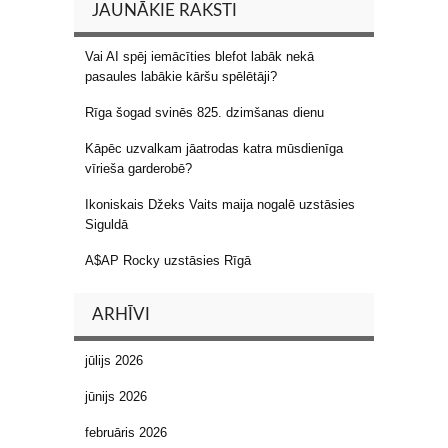
JAUNĀKIE RAKSTI
Vai AI spēj iemācīties blefot labāk nekā
pasaules labākie kāršu spēlētāji?
Rīga šogad svinēs 825. dzimšanas dienu
Kāpēc uzvalkam jāatrodas katra mūsdienīga
vīrieša garderobē?
Ikoniskais Džeks Vaits maija nogalē uzstāsies
Siguldā
A$AP Rocky uzstāsies Rīgā
ARHĪVI
jūlijs 2026
jūnijs 2026
februāris 2026