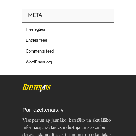
META
Pieslēgties
Entries feed
Comments feed
WordPress.org
Par dzeltenais.lv
Viss par un ap jaunāko, karstāko un aktuālāko
informāciju izklaides industrijā un slavenību
dzīvēs - skandāli, stāsti, jaunumi un pikantākās