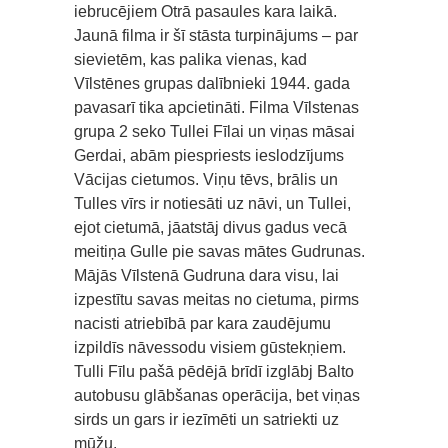
iebrucējiem Otrā pasaules kara laikā.
Jaunā filma ir šī stāsta turpinājums – par
sievietēm, kas palika vienas, kad
Vīlstēnes grupas dalībnieki 1944. gada
pavasarī tika apcietināti. Filma Vīlstenas
grupa 2 seko Tullei Fīlai un viņas māsai
Gerdai, abām piespriests ieslodzījums
Vācijas cietumos. Viņu tēvs, brālis un
Tulles vīrs ir notiesāti uz nāvi, un Tullei,
ejot cietumā, jāatstāj divus gadus vecā
meitiņa Gulle pie savas mātes Gudrunas.
Mājās Vīlstenā Gudruna dara visu, lai
izpestītu savas meitas no cietuma, pirms
nacisti atriebībā par kara zaudējumu
izpildīs nāvessodu visiem gūstekņiem.
Tulli Fīlu pašā pēdējā brīdī izglābj Balto
autobusu glābšanas operācija, bet viņas
sirds un gars ir iezīmēti un satriekti uz
mūžu.