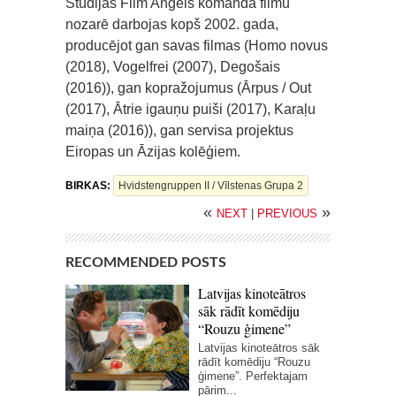
Studijas Film Angels komanda filmu
nozarē darbojas kopš 2002. gada,
producējot gan savas filmas (Homo novus
(2018), Vogelfrei (2007), Degošais
(2016)), gan kopražojumus (Ārpus / Out
(2017), Ātrie igauņu puiši (2017), Karaļu
maiņa (2016)), gan servisa projektus
Eiropas un Āzijas kolēģiem.
BIRKAS:
Hvidstengruppen II / Vīlstenas Grupa 2
«
»
NEXT
|
PREVIOUS
RECOMMENDED POSTS
Latvijas kinoteātros
sāk rādīt komēdiju
“Rouzu ģimene”
Latvijas kinoteātros sāk
rādīt komēdiju “Rouzu
ģimene”. Perfektajam
pārim...