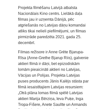
Projekta filmēšanu Latvijā atbalsta
Nacionālais Kino centrs. Lielākā daļa
filmas jau ir uzņemta Dānijā, pēc
atgriešanās no Latvijas dāņu komandai
atliks tikai nelieli piefilmējumi, un filmas
pirmizrāde paredzēta 2021. gada 25.
decembrī.
Filmas režisore ir Anne Grēte Bjarupa-
Rīsa (Anne-Grethe Bjarup Riis), galvenie
aktieri filmā ir dāņi, bet epizodiskām
lomām pieaicināti aktieri no Latvijas,
Vācijas un Polijas. Projekta Latvijas
puses producents Jānis Kalējs stāsta par
filmā iesaistītajiem Latvijas resursiem:
„Otrā plāna lomas filmā spēlē Latvijas
aktieri Marija Bērziņa, Ieva Puķe, Inga
Tropa-Fišere, Anete Saulīte un Armands