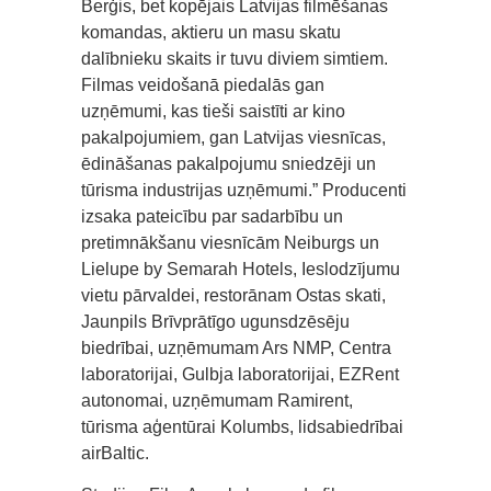
Berģis, bet kopējais Latvijas filmēšanas
komandas, aktieru un masu skatu
dalībnieku skaits ir tuvu diviem simtiem.
Filmas veidošanā piedalās gan
uzņēmumi, kas tieši saistīti ar kino
pakalpojumiem, gan Latvijas viesnīcas,
ēdināšanas pakalpojumu sniedzēji un
tūrisma industrijas uzņēmumi.” Producenti
izsaka pateicību par sadarbību un
pretimnākšanu viesnīcām Neiburgs un
Lielupe by Semarah Hotels, Ieslodzījumu
vietu pārvaldei, restorānam Ostas skati,
Jaunpils Brīvprātīgo ugunsdzēsēju
biedrībai, uzņēmumam Ars NMP, Centra
laboratorijai, Gulbja laboratorijai, EZRent
autonomai, uzņēmumam Ramirent,
tūrisma aģentūrai Kolumbs, lidsabiedrībai
airBaltic.