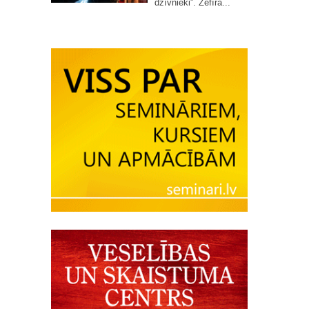
dzīvnieki”. Zefīra...