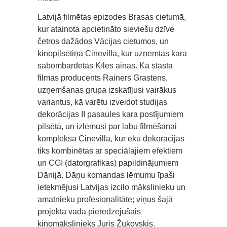
Latvijā filmētas epizodes Brasas cietumā,
kur atainota apcietināto sieviešu dzīve
četros dažādos Vācijas cietumos, un
kinopilsētiņā Cinevilla, kur uzņemtas karā
sabombardētās Ķīles ainas. Kā stāsta
filmas producents Rainers Grastens,
uzņemšanas grupa izskatījusi vairākus
variantus, kā varētu izveidot studijas
dekorācijas II pasaules kara postījumiem
pilsētā, un izlēmusi par labu filmēšanai
kompleksā Cinevilla, kur ēku dekorācijas
tiks kombinētas ar speciālajiem efektiem
un CGI (datorgrafikas) papildinājumiem
Dānijā. Dāņu komandas lēmumu īpaši
ietekmējusi Latvijas izcilo mākslinieku un
amatnieku profesionalitāte; viņus šajā
projektā vada pieredzējušais
kinomākslinieks Juris Žukovskis.