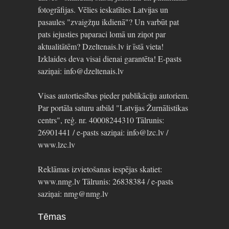
fotogrāfijas. Vēlies ieskatīties Latvijas un
pasaules "zvaigžņu ikdienā"? Un varbūt pat
pats iejusties paparaci lomā un ziņot par
aktualitātēm? Dzeltenais.lv ir īstā vieta!
Izklaides deva visai dienai garantēta! E-pasts
saziņai: info@dzeltenais.lv
Visas autortiesības pieder publikāciju autoriem.
Par portāla saturu atbild "Latvijas Žurnālistikas
centrs", reģ. nr. 40008244310 Tālrunis:
26901441 / e-pasts saziņai: info@lzc.lv /
www.lzc.lv
Reklāmas izvietošanas iespējas skatiet:
www.nmg.lv Tālrunis: 26838384 / e-pasts
saziņai: nmg@nmg.lv
Tēmas