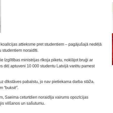
si koalīcijas attieksme pret studentiem – pagājušajā nedēļā
u studentiem noraidīti.
 Izglītības ministrijas rīkoja piketu, noklājot bruģi ar
zes dēļ aptuveni 10 000 studentu Latvijā varētu pamest
uz dīkstāves pabalstu, jo nav pietiekama darba stāža.
em “buksē”.
m, Saeima ceturtdien noraidīja vairums opozīcijas
ījis vilšanos un sašutumu.