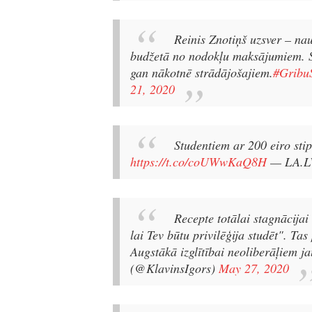
Reinis Znotiņš uzsver – na
budžetā no nodokļu maksājumiem. St
gan nākotnē strādājošajiem.
#Gribu
21, 2020
Studentiem ar 200 eiro stip
https://t.co/coUWwKaQ8H
— LA.L
Recepte totālai stagnācijai
lai Tev būtu privilēģija studēt". Tas
Augstākā izglītībai neoliberāļiem j
(@KlavinsIgors)
May 27, 2020