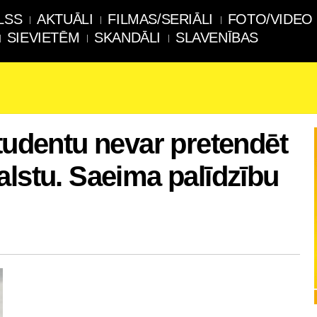
LSS
AKTUĀLI
FILMAS/SERIĀLI
FOTO/VIDEO
SIEVIETĒM
SKANDĀLI
SLAVENĪBAS
studentu nevar pretendēt
alstu. Saeima palīdzību