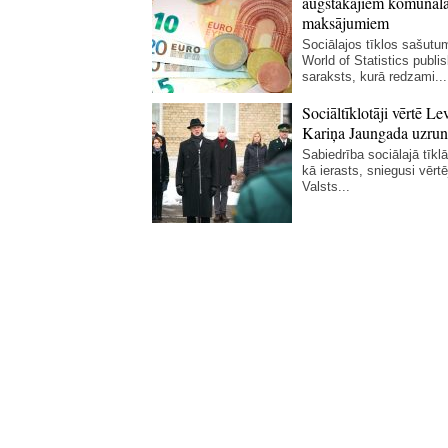
augstākajiem komunāl
maksājumiem
Sociālajos tīklos sašutum
World of Statistics publi
saraksts, kurā redzami...
Sociāltīklotāji vērtē Le
Kariņa Jaungada uzrun
Sabiedrība sociālajā tīklā 
kā ierasts, sniegusi vērt
Valsts...