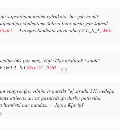
uda stipendijām netiek izdrukāta, bet gan nonāk
ipendijas studentiem šobrīd būtu nasta gan šobrīd,
Studēt
— Latvijas Studentu apvienība (@L_S_A)
May
endiju būs par maz. Viņi vēlas kvalitatīvi studēt
V (@LA_lv)
May 27, 2020
 un emigrācijas vilnim ir pateikt "ej strādā 31h nedēļā,
 pats attiecas arī uz pasniedzēju darbu patiesībā.
au hroniski nav naudas.
— Igors Kļaviņš