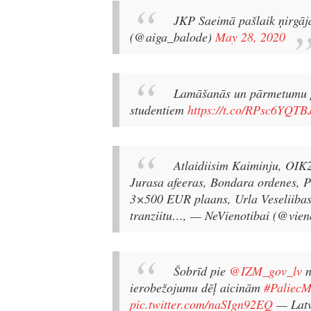
JKP Saeimā pašlaik ņirgāja
(@aiga_balode)
May 28, 2020
Lamāšanās un pārmetumu pa
studentiem
https://t.co/RPsc6YQTB
Atlaidiisim Kaiminju, OIK
Jurasa afeeras, Bondara ordenes, P
3×500 EUR plaans, Urla Veseliibas
tranziitu…,
— NeVienotibai (@vien
Šobrīd pie
@IZM_gov_lv
n
ierobežojumu dēļ aicinām
#PaliecM
pic.twitter.com/naSIgn92EQ
— Latv