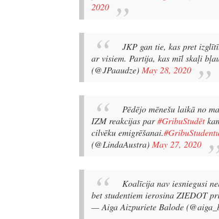
2020
JKP gan tie, kas pret izglīt
ar visiem.
Partija, kas mīl skaļi bļ
(@JPaaudze)
May 28, 2020
Pēdējo mēnešu laikā no man
IZM reakcijas par
#GribuStudēt
kam
cilvēku emigrēšanai.
#GribuStudent
(@LindaAustra)
May 27, 2020
Koalīcija nav iesniegusi n
bet studentiem ierosina ZIEDOT privā
— Aiga Aizpuriete Balode (@aiga_