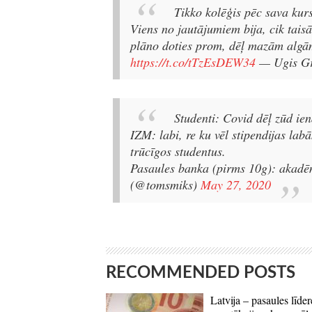
Tikko kolēģis pēc sava kur
Viens no jautājumiem bija, cik tais
plāno doties prom, dēļ mazām algām,
https://t.co/tTzEsDEW34
— Ugis G
Studenti: Covid dēļ zūd ien
IZM: labi, re ku vēl stipendijas la
trūcīgos studentus.
Pasaules banka (pirms 10g): akadē
(@tomsmiks)
May 27, 2020
RECOMMENDED POSTS
Latvija – pasaules līder