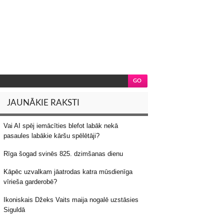
JAUNĀKIE RAKSTI
Vai AI spēj iemācīties blefot labāk nekā
pasaules labākie kāršu spēlētāji?
Rīga šogad svinēs 825. dzimšanas dienu
Kāpēc uzvalkam jāatrodas katra mūsdienīga
vīrieša garderobē?
Ikoniskais Džeks Vaits maija nogalē uzstāsies
Siguldā