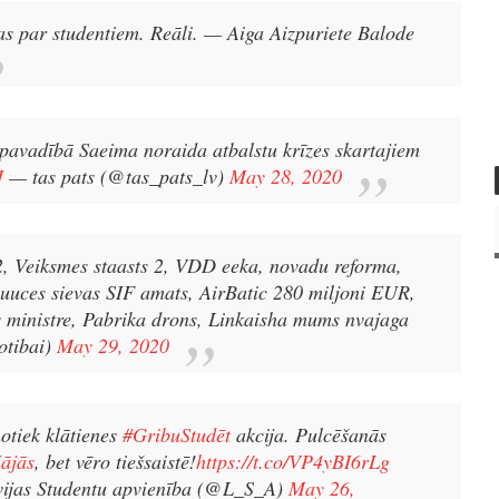
s par studentiem. Reāli.
— Aiga Aizpuriete Balode
vadībā Saeima noraida atbalstu krīzes skartajiem
J
— tas pats (@tas_pats_lv)
May 28, 2020
2, Veiksmes staasts 2, VDD eeka, novadu reforma,
uuces sievas SIF amats, AirBatic 280 miljoni EUR,
 ministre, Pabrika drons, Linkaisha mums nvajaga
otibai)
May 29, 2020
otiek klātienes
#GribuStudēt
akcija. Pulcēšanās
ājās
, bet vēro tiešsaistē!
https://t.co/VP4yBI6rLg
ijas Studentu apvienība (@L_S_A)
May 26,