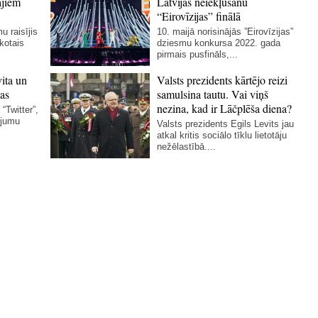
ajiem
Latvijas neiekļūšanu
“Eirovīzijas” finālā
u raisījis
10. maijā norisinājās ”Eirovīzijas”
skotais
dziesmu konkursa 2022. gada
pirmais pusfināls,...
vita un
Valsts prezidents kārtējo reizi
as
samulsina tautu. Vai viņš
nezina, kad ir Lāčplēša diena?
“Twitter”,
ējumu
Valsts prezidents Egils Levits jau
atkal kritis sociālo tīklu lietotāju
nežēlastībā....