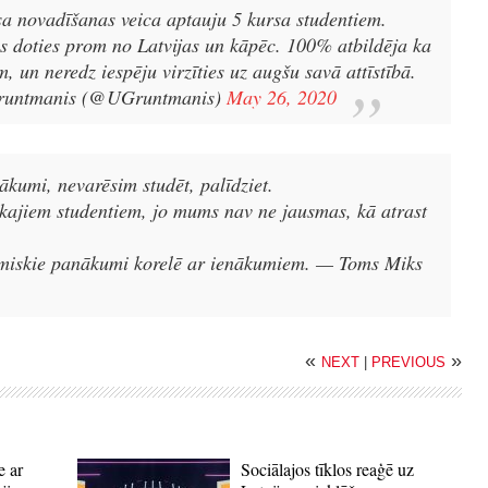
sa novadīšanas veica aptauju 5 kursa studentiem.
ās doties prom no Latvijas un kāpēc. 100% atbildēja ka
 un neredz iespēju virzīties uz augšu savā attīstībā.
runtmanis (@UGruntmanis)
May 26, 2020
ākumi, nevarēsim studēt, palīdziet.
bākajiem studentiem, jo mums nav ne jausmas, kā atrast
miskie panākumi korelē ar ienākumiem.
— Toms Miks
«
»
NEXT
|
PREVIOUS
e ar
Sociālajos tīklos reaģē uz