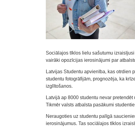
Sociālajos tīklos lielu sašutumu izraisīju
vairāki opozīcijas ierosinājumi par atbalst
Latvijas Studentu apvienība, kas otrdien pie
studentu fotogrāfijām, prognozēja, ka krī
izglītošanos.
Latvijā ap 8000 studentu nevar pretendēt 
Tikmēr valsts atbalsta pasākumi studenti
Neraugoties uz studentu palīgā saucienie
ierosinājumus. Tas sociālajos tīklos izrais