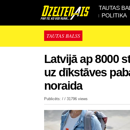
TAUTAS BA
POLITIKA
TAUTAS BALSS
Latvijā ap 8000 
uz dīkstāves pab
noraida
Publicēts: / /
31796 views