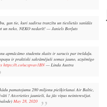
ību, gan tie, kuri sadirsa tranzītu un tieslietās sanīdās
aut un neko, NEKO nedarīt!
— Janiels Borļuts
u apmācāmo studentu skaits ir sarucis par trešdaļu.
paņu ir praktiski sakrāmējuši somas jauno, uzņēmīgo
us
https://t.co/ucspvav1BN
— Linda Austra
ekādu pamatojumu 280 miljonu piešķiršanai Air Baltic,
ti ! Atcerieties jaunieši, ka jūs viņus neinteresējat.
balode)
May 28, 2020