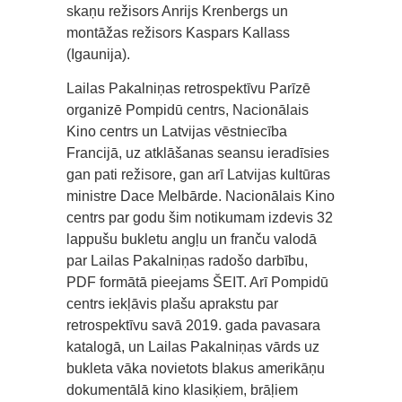
skaņu režisors Anrijs Krenbergs un
montāžas režisors Kaspars Kallass
(Igaunija).
Lailas Pakalniņas retrospektīvu Parīzē
organizē Pompidū centrs, Nacionālais
Kino centrs un Latvijas vēstniecība
Francijā, uz atklāšanas seansu ieradīsies
gan pati režisore, gan arī Latvijas kultūras
ministre Dace Melbārde. Nacionālais Kino
centrs par godu šim notikumam izdevis 32
lappušu bukletu angļu un franču valodā
par Lailas Pakalniņas radošo darbību,
PDF formātā pieejams ŠEIT. Arī Pompidū
centrs iekļāvis plašu aprakstu par
retrospektīvu savā 2019. gada pavasara
katalogā, un Lailas Pakalniņas vārds uz
bukleta vāka novietots blakus amerikāņu
dokumentālā kino klasiķiem, brāļiem