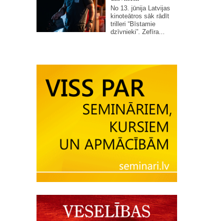
No 13. jūnija Latvijas
kinoteātros sāk rādīt
trilleri “Bīstamie
dzīvnieki”. Zefīra...