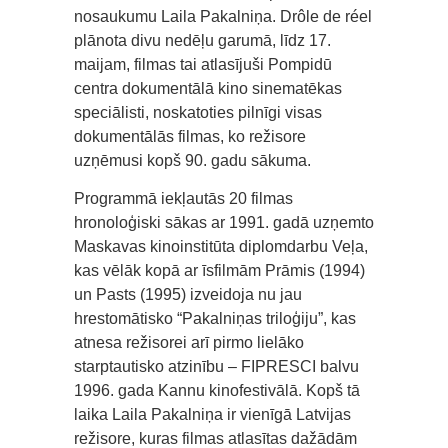
nosaukumu Laila Pakalniņa. Drôle de réel
plānota divu nedēļu garumā, līdz 17.
maijam, filmas tai atlasījuši Pompidū
centra dokumentālā kino sinematēkas
speciālisti, noskatoties pilnīgi visas
dokumentālās filmas, ko režisore
uzņēmusi kopš 90. gadu sākuma.
Programmā iekļautās 20 filmas
hronoloģiski sākas ar 1991. gadā uzņemto
Maskavas kinoinstitūta diplomdarbu Veļa,
kas vēlāk kopā ar īsfilmām Prāmis (1994)
un Pasts (1995) izveidoja nu jau
hrestomātisko “Pakalniņas triloģiju”, kas
atnesa režisorei arī pirmo lielāko
starptautisko atzinību – FIPRESCI balvu
1996. gada Kannu kinofestivālā. Kopš tā
laika Laila Pakalniņa ir vienīgā Latvijas
režisore, kuras filmas atlasītas dažādām