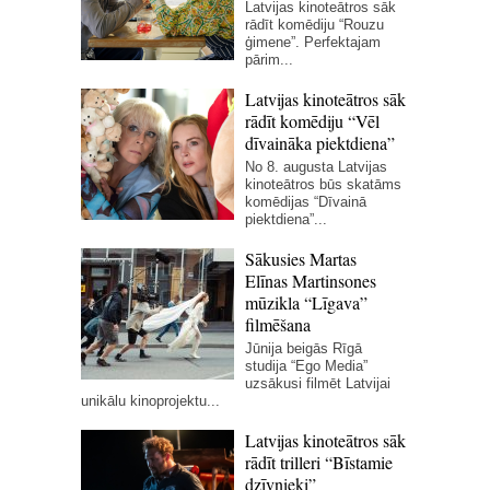
Latvijas kinoteātros sāk
rādīt komēdiju “Rouzu
ģimene”. Perfektajam
pārim...
Latvijas kinoteātros sāk
rādīt komēdiju “Vēl
dīvaināka piektdiena”
No 8. augusta Latvijas
kinoteātros būs skatāms
komēdijas “Dīvainā
piektdiena”...
Sākusies Martas
Elīnas Martinsones
mūzikla “Līgava”
filmēšana
Jūnija beigās Rīgā
studija “Ego Media”
uzsākusi filmēt Latvijai
unikālu kinoprojektu...
Latvijas kinoteātros sāk
rādīt trilleri “Bīstamie
dzīvnieki”