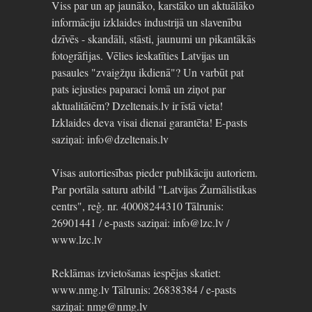
Viss par un ap jaunāko, karstāko un aktuālāko
informāciju izklaides industrijā un slavenību
dzīvēs - skandāli, stāsti, jaunumi un pikantākās
fotogrāfijas. Vēlies ieskatīties Latvijas un
pasaules "zvaigžņu ikdienā"? Un varbūt pat
pats iejusties paparaci lomā un ziņot par
aktualitātēm? Dzeltenais.lv ir īstā vieta!
Izklaides deva visai dienai garantēta! E-pasts
saziņai: info@dzeltenais.lv
Visas autortiesības pieder publikāciju autoriem.
Par portāla saturu atbild "Latvijas Žurnālistikas
centrs", reģ. nr. 40008244310 Tālrunis:
26901441 / e-pasts saziņai: info@lzc.lv /
www.lzc.lv
Reklāmas izvietošanas iespējas skatiet:
www.nmg.lv Tālrunis: 26838384 / e-pasts
saziņai: nmg@nmg.lv