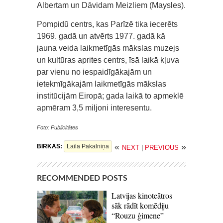
Albertam un Dāvidam Meizliem (Maysles).
Pompidū centrs, kas Parīzē tika iecerēts
1969. gadā un atvērts 1977. gadā kā
jauna veida laikmetīgās mākslas muzejs
un kultūras aprites centrs, īsā laikā kļuva
par vienu no iespaidīgākajām un
ietekmīgākajām laikmetīgās mākslas
institūcijām Eiropā; gada laikā to apmeklē
apmēram 3,5 miljoni interesentu.
Foto: Publicitātes
«
»
BIRKAS:
Laila Pakalniņa
NEXT
|
PREVIOUS
RECOMMENDED POSTS
Latvijas kinoteātros
sāk rādīt komēdiju
“Rouzu ģimene”