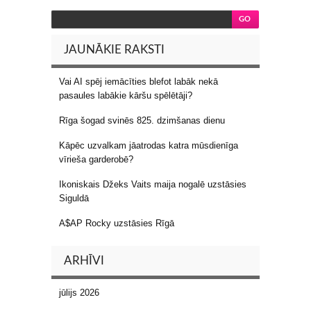
JAUNĀKIE RAKSTI
Vai AI spēj iemācīties blefot labāk nekā
pasaules labākie kāršu spēlētāji?
Rīga šogad svinēs 825. dzimšanas dienu
Kāpēc uzvalkam jāatrodas katra mūsdienīga
vīrieša garderobē?
Ikoniskais Džeks Vaits maija nogalē uzstāsies
Siguldā
A$AP Rocky uzstāsies Rīgā
ARHĪVI
jūlijs 2026