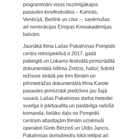
programmām visos nozīmīgākajos
pasaules kinofestivālos – Kannās,
Venēcijā, Berlīnē un citur –, saņēmušas
arī nominācijas Eiropas Kinoakadēmijas
balvām.
Jaunākā filma Lailas Pakalniņas Pompidū
centra retrospektīvā ir 2017. gadā
pabeigtā un Lokarno festivālā pirmizrādītā
dokumentālā īsfilma Zirdziņ, hallo!; šobrīd
režisore strādā pie trim filmām un
pilnmetrāžas dokumentālā filma Karote
pasaules pirmizrādi piedzīvos jau šajā
vasarā. Lailas Pakalniņas darba metodei
svarīga ir pārbaudīta un pastāvīga radošā
komanda; lielāko daļu no Pompidū
centram atlasītajām filmām uzņēmuši
operatori Gints Bērziņš un Uldis Jancis,
Pakalniņas domubiedru lokā ietilpst arī