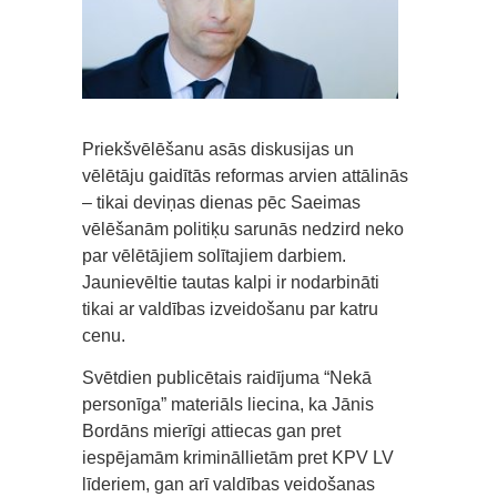
Priekšvēlēšanu asās diskusijas un
vēlētāju gaidītās reformas arvien attālinās
– tikai deviņas dienas pēc Saeimas
vēlēšanām politiķu sarunās nedzird neko
par vēlētājiem solītajiem darbiem.
Jaunievēltie tautas kalpi ir nodarbināti
tikai ar valdības izveidošanu par katru
cenu.
Svētdien publicētais raidījuma “Nekā
personīga” materiāls liecina, ka Jānis
Bordāns mierīgi attiecas gan pret
iespējamām krimināllietām pret KPV LV
līderiem, gan arī valdības veidošanas