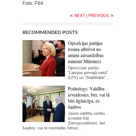
Foto: F64
«
»
NEXT
|
PREVIOUS
RECOMMENDED POSTS
Opozīcijas partijas
rosina atbrīvot no
amata aizsardzības
ministri Mūrnieci
Opozīcijas partiju
“Latvijas pirmajā vietā”
(LPV) un “Stabilitātei”...
Politologs: Valdība
izveidosies, bet, vai tā
būs ilglaicīga, es
šaubos
Jauno valdību varētu
izveidot līdz
Ziemassvētkiem, bet
šaubos, vai tā nostrādās četrus...