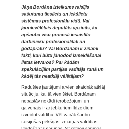
Jāņa Bordāna izteikums raisījis
sašutumu tieslietu un iekšlietu
sistēmas profesionāļu vidū. Vai
jaunievēlētais deputāts apzinās, ka
apšauba visu procesā iesaistīto
darbinieku profesionalitāti un
godaprātu? Vai Bordānam ir zināmi
fakti, kuri būtu jānodod izmeklēšanai
lietas ietvaros? Par kādām
spekulācijām partijas vadītājs runā un
kādēļ tās neatklāj vēlētājam?
Radušies jautājumi arvien skaidrāk atklāj
situāciju, ka, tā vien šķiet, Bordānam
nepastāv nekādi ierobežojumi un
galvenais ir ar jebkuriem līdzekļiem
izveidot valdību. Vēl vairāk šaubu
raisījušas pēkšņās izmaiņas valdības
veidošanas sarunās. Sākotnēji sarunas