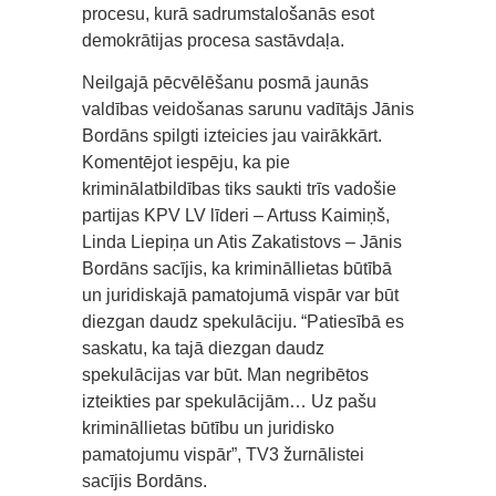
procesu, kurā sadrumstalošanās esot
demokrātijas procesa sastāvdaļa.
Neilgajā pēcvēlēšanu posmā jaunās
valdības veidošanas sarunu vadītājs Jānis
Bordāns spilgti izteicies jau vairākkārt.
Komentējot iespēju, ka pie
kriminālatbildības tiks saukti trīs vadošie
partijas KPV LV līderi – Artuss Kaimiņš,
Linda Liepiņa un Atis Zakatistovs – Jānis
Bordāns sacījis, ka krimināllietas būtībā
un juridiskajā pamatojumā vispār var būt
diezgan daudz spekulāciju. “Patiesībā es
saskatu, ka tajā diezgan daudz
spekulācijas var būt. Man negribētos
izteikties par spekulācijām… Uz pašu
krimināllietas būtību un juridisko
pamatojumu vispār”, TV3 žurnālistei
sacījis Bordāns.