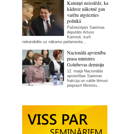
Kaimiņš neizslēdz, ka
kādreiz nākotnē gan
varētu atgriezties
politikā
Pašreizējais Saeimas
deputāts Artuss
Kaimiņš, kurš
nekandidēs uz nākamo parlamenta...
Nacionālā apvienība
prasa ministres
Golubevas demisiju
12. maijā Nacionālās
apvienības Saeimas
frakcija un valde lēmusi
pieprasīt Ministru...