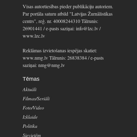
Visas autortiesības pieder publikāciju autoriem.
Par portāla saturu atbild "Latvijas Žurnālistikas
centrs", reģ. nr. 40008244310 Tālrunis:
26901441 / e-pasts saziņai: info@lzc.lv /
www.lzc.lv
Reklāmas izvietošanas iespējas skatiet:
www.nmg.lv Tālrunis: 26838384 / e-pasts
saziņai: nmg@nmg.lv
Tēmas
Aktuāli
Filmas/Seriāli
Foto/Video
Izklaide
Politika
Sievietēm