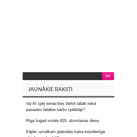
JAUNĀKIE RAKSTI
Vai AI spēj iemācīties blefot labāk nekā
pasaules labākie kāršu spēlētāji?
Rīga šogad svinēs 825. dzimšanas dienu
Kāpēc uzvalkam jāatrodas katra mūsdienīga