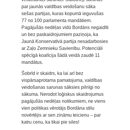
par jaunās valdības veidošanu sāka
sešas partijas, kuras kopumā ieguvušas
77 no 100 parlamenta mandātiem.
Pagājušās nedēļas vidū Bordāns negaidīti
un bez paskaidrojumiem paziņoja, ka
Jaunā Konservatīvā partija nesadarbosies
ar Zaļo Zemnieku Savienību. Potenciāli
spēcīgā koalīcija šādā veidā zaudē 11
mandātus.
Šobrīd ir skaidrs, ka lai arī bez
vispārsaprotama pamatojuma, valdības
veidošanas sarunas sāksies pilnīgi no
sākuma. Nerodot loģiskus skaidrojumus
pagājušās nedēļas notikumiem, ne viens
vien politikas vērotājs Bordāna stilu
novērtējis ar sen zināmu teicienu – par
katru cenu, ka tikai pie siles!