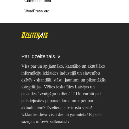
Comments feed
WordPress.org
Par dzeltenais.lv
Viss par un ap jaunāko, karstāko un aktuālāko
informāciju izklaides industrijā un slavenību
dzīvēs - skandāli, stāsti, jaunumi un pikantākās
fotogrāfijas. Vēlies ieskatīties Latvijas un
pasaules "zvaigžņu ikdienā"? Un varbūt pat
pats iejusties paparaci lomā un ziņot par
aktualitātēm? Dzeltenais.lv ir īstā vieta!
Izklaides deva visai dienai garantēta! E-pasts
saziņai: info@dzeltenais.lv