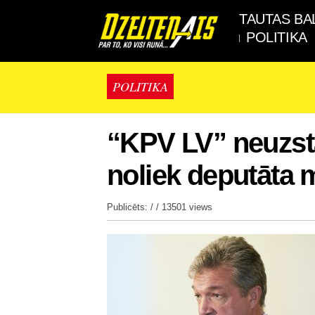
TAUTAS BA
POLITIKA
POLITIKA
“KPV LV” neuzstā
noliek deputāta
Publicēts: / /
13501 views