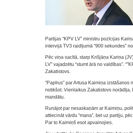
Partijas “KPV LV” ministru pozīcijas Kariņa 
intervijā TV3 raidījumā “900 sekundes” no
Pēc viņa sacītā, starp Krišjāņa Kariņa (JV)
LV” vajadzētu “stumt ārā no valdības”. “”K
Zakatistovs.
“Papīrus” par Artusa Kaimiņa izstāšanos n
notikšot. Vienlaikus Zakatistovs norādīja,
mandātu.
Runājot par nesaskaņām ar Kaimiņu, politi
attiecināt vārdu “mana”, bet uz partiju, pē
Par to Kaimiņš esot apvainojies.