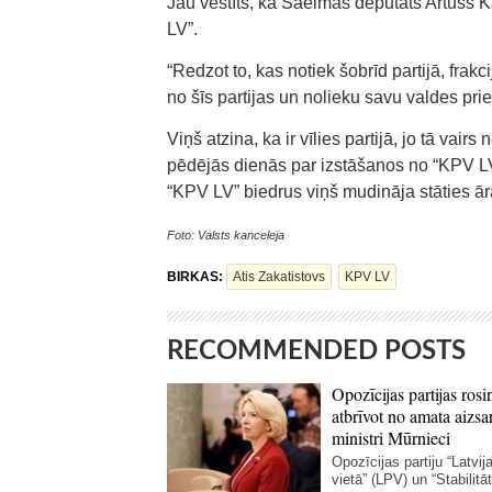
Jau vēstīts, ka Saeimas deputāts Artuss
LV”.
“Redzot to, kas notiek šobrīd partijā, frak
no šīs partijas un nolieku savu valdes pr
Viņš atzina, ka ir vīlies partijā, jo tā vairs
pēdējās dienās par izstāšanos no “KPV LV”
“KPV LV” biedrus viņš mudināja stāties ārā
Foto: Valsts kanceleja
BIRKAS:
Atis Zakatistovs
KPV LV
RECOMMENDED POSTS
Opozīcijas partijas rosi
atbrīvot no amata aizsa
ministri Mūrnieci
Opozīcijas partiju “Latvij
vietā” (LPV) un “Stabilitāte