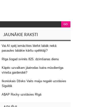
JAUNĀKIE RAKSTI
Vai AI spēj iemācīties blefot labāk nekā
pasaules labākie kāršu spēlētāji?
Rīga šogad svinēs 825. dzimšanas dienu
Kāpēc uzvalkam jāatrodas katra mūsdienīga
vīrieša garderobē?
Ikoniskais Džeks Vaits maija nogalē uzstāsies
Siguldā
A$AP Rocky uzstāsies Rīgā