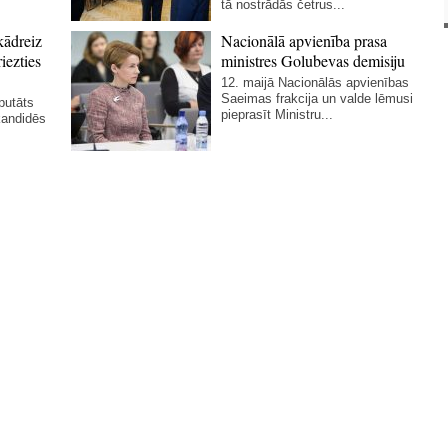
tā nostrādās četrus...
kādreiz
Nacionālā apvienība prasa
iezties
ministres Golubevas demisiju
12. maijā Nacionālās apvienības
Saeimas frakcija un valde lēmusi
putāts
pieprasīt Ministru...
kandidēs