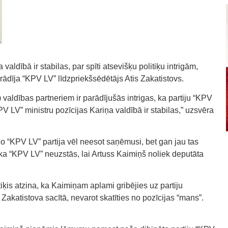
valdībā ir stabilas, par spīti atsevišķu politiķu intrigām,
rādīja “KPV LV” līdzpriekšsēdētājs Atis Zakatistovs.
 valdības partneriem ir parādījušās intrigas, ka partiju “KPV
PV LV” ministru pozīcijas Kariņa valdībā ir stabilas,” uzsvēra
o “KPV LV” partija vēl neesot saņēmusi, bet gan jau tas
 ka “KPV LV” neuzstās, lai Artuss Kaimiņš noliek deputāta
ķis atzina, ka Kaimiņam aplami gribējies uz partiju
c Zakatistova sacītā, nevarot skatīties no pozīcijas “mans”.