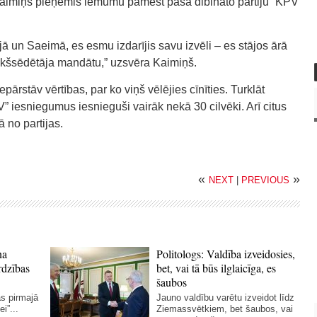
 Kaimiņš pieņēmis lēmumu pamest paša dibināto partiju “KPV
cijā un Saeimā, es esmu izdarījis savu izvēli – es stājos ārā
iekšsēdētāja mandātu,” uzsvēra Kaimiņš.
 nepārstāv vērtības, par ko viņš vēlējies cīnīties. Turklāt
 iesniegumus iesnieguši vairāk nekā 30 cilvēki. Arī citus
 no partijas.
«
»
NEXT
|
PREVIOUS
na
Politologs: Valdība izveidosies,
rdzības
bet, vai tā būs ilglaicīga, es
šaubos
as pirmajā
Jauno valdību varētu izveidot līdz
i”...
Ziemassvētkiem, bet šaubos, vai