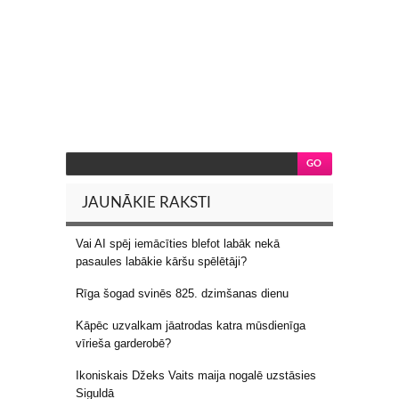
JAUNĀKIE RAKSTI
Vai AI spēj iemācīties blefot labāk nekā
pasaules labākie kāršu spēlētāji?
Rīga šogad svinēs 825. dzimšanas dienu
Kāpēc uzvalkam jāatrodas katra mūsdienīga
vīrieša garderobē?
Ikoniskais Džeks Vaits maija nogalē uzstāsies
Siguldā