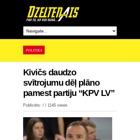
POLITIKA
Kivičs daudzo
svītrojumu dēļ plāno
pamest partiju “KPV LV”
Publicēts: / /
1145 views