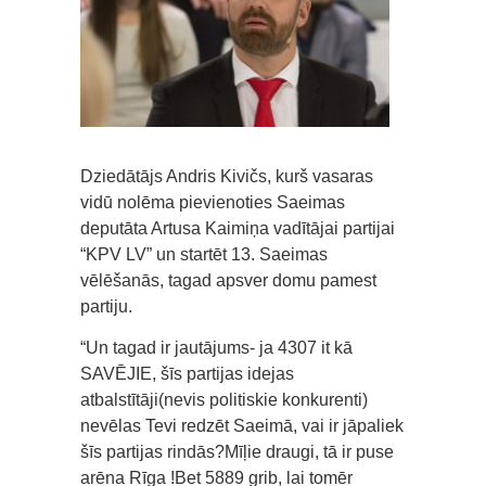
Dziedātājs Andris Kivičs, kurš vasaras
vidū nolēma pievienoties Saeimas
deputāta Artusa Kaimiņa vadītājai partijai
“KPV LV” un startēt 13. Saeimas
vēlēšanās, tagad apsver domu pamest
partiju.
“Un tagad ir jautājums- ja 4307 it kā
SAVĒJIE, šīs partijas idejas
atbalstītāji(nevis politiskie konkurenti)
nevēlas Tevi redzēt Saeimā, vai ir jāpaliek
šīs partijas rindās?Mīļie draugi, tā ir puse
arēna Rīga !Bet 5889 grib, lai tomēr