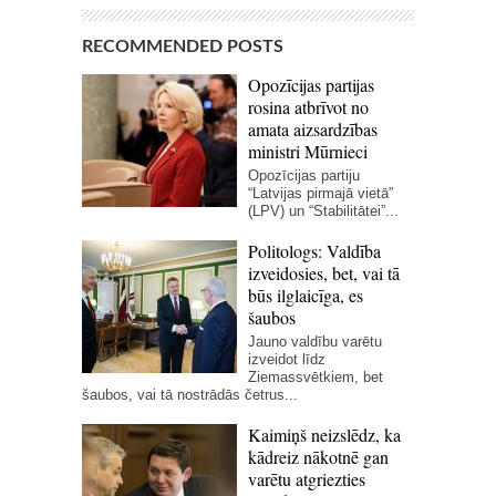
RECOMMENDED POSTS
Opozīcijas partijas
rosina atbrīvot no
amata aizsardzības
ministri Mūrnieci
Opozīcijas partiju
“Latvijas pirmajā vietā”
(LPV) un “Stabilitātei”...
Politologs: Valdība
izveidosies, bet, vai tā
būs ilglaicīga, es
šaubos
Jauno valdību varētu
izveidot līdz
Ziemassvētkiem, bet
šaubos, vai tā nostrādās četrus...
Kaimiņš neizslēdz, ka
kādreiz nākotnē gan
varētu atgriezties