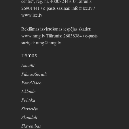
centrs", reģ. nr. 40008244310 Tālrunis:
26901441 / e-pasts saziņai: info@lzc.lv /
www.lzc.lv
Reklāmas izvietošanas iespējas skatiet:
www.nmg.lv Tālrunis: 26838384 / e-pasts
saziņai: nmg@nmg.lv
Tēmas
Aktuāli
Filmas/Seriāli
Foto/Video
Izklaide
Politika
Sievietēm
Skandāli
Slavenības