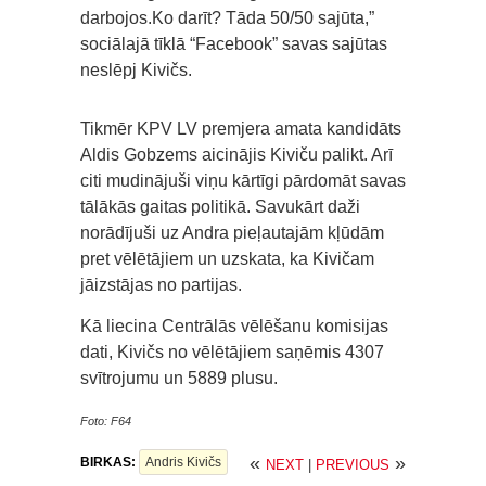
darbojos.Ko darīt? Tāda 50/50 sajūta,”
sociālajā tīklā “Facebook” savas sajūtas
neslēpj Kivičs.
Tikmēr KPV LV premjera amata kandidāts
Aldis Gobzems aicinājis Kiviču palikt. Arī
citi mudinājuši viņu kārtīgi pārdomāt savas
tālākās gaitas politikā. Savukārt daži
norādījuši uz Andra pieļautajām kļūdām
pret vēlētājiem un uzskata, ka Kivičam
jāizstājas no partijas.
Kā liecina Centrālās vēlēšanu komisijas
dati, Kivičs no vēlētājiem saņēmis 4307
svītrojumu un 5889 plusu.
Foto: F64
«
»
BIRKAS:
Andris Kivičs
NEXT
|
PREVIOUS