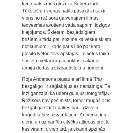
liegā balss mūs gluži kā Šeherazade
Tūkstoš un vienas nakts pasakās (kas ir
viens no režisora galvenajiem filmas
iedvesmas avotiem) vada sapnim līdzīgos
klejojumos. Šķietami bezjēdzīgiem
brīžiem ir tāda pati nozīme kā vēsturiskiem
notikumiem – kāds pāris lido pār kara
plosīto Ķelni; tēvs apstājas, lai lietus laikā
sasietu meitai kurpju auklas; sakauta
armija dodas uz karagūstekņu nometni.
Roja Andersona pasaule arī filmā “Par
bezgalīgo” ir saglabājusies nemainīga. Tā
ir zilganzaļa, kā ūdenī gulējusi fotogrāfija.
Režisors nav pesimists, tomēr raugās acīs
bezgalīgā stāsta patiesībai – dzīve ir
traģēdija bez uzvarētājiem. Ar pienācīgu
cieņu un uzmanību cilvēks attiecas pret to,
kas viņam ir, vien tad, ja skaidri apzinās