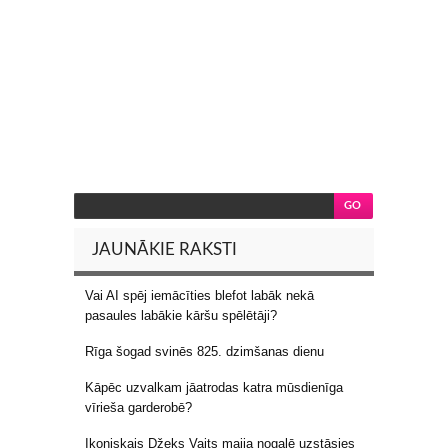
JAUNĀKIE RAKSTI
Vai AI spēj iemācīties blefot labāk nekā
pasaules labākie kāršu spēlētāji?
Rīga šogad svinēs 825. dzimšanas dienu
Kāpēc uzvalkam jāatrodas katra mūsdienīga
vīrieša garderobē?
Ikoniskais Džeks Vaits maija nogalē uzstāsies