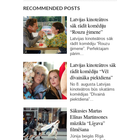
RECOMMENDED POSTS
Latvijas kinoteātros
sāk rādīt komēdiju
“Rouzu ģimene”
Latvijas kinoteātros sāk
rādīt komēdiju “Rouzu
ģimene”. Perfektajam
pārim...
Latvijas kinoteātros sāk
rādīt komēdiju “Vēl
dīvaināka piektdiena”
No 8. augusta Latvijas
kinoteātros būs skatāms
komēdijas “Dīvainā
piektdiena”...
Sākusies Martas
Elīnas Martinsones
mūzikla “Līgava”
filmēšana
Jūnija beigās Rīgā