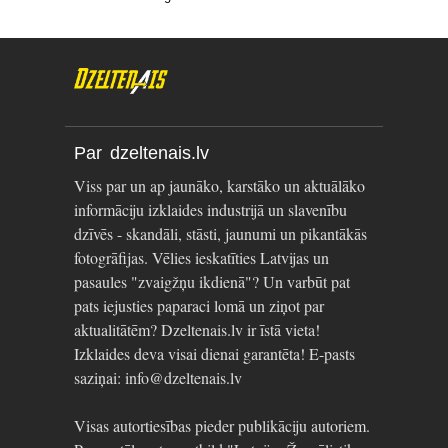
Par dzeltenais.lv
Viss par un ap jaunāko, karstāko un aktuālāko
informāciju izklaides industrijā un slavenību
dzīvēs - skandāli, stāsti, jaunumi un pikantākās
fotogrāfijas. Vēlies ieskatīties Latvijas un
pasaules "zvaigžņu ikdienā"? Un varbūt pat
pats iejusties paparaci lomā un ziņot par
aktualitātēm? Dzeltenais.lv ir īstā vieta!
Izklaides deva visai dienai garantēta! E-pasts
saziņai: info@dzeltenais.lv
Visas autortiesības pieder publikāciju autoriem.