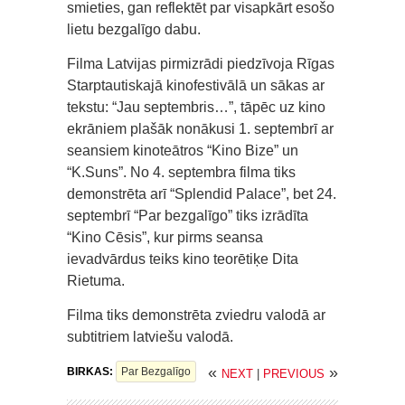
smieties, gan reflektēt par visapkārt esošo
lietu bezgalīgo dabu.
Filma Latvijas pirmizrādi piedzīvoja Rīgas
Starptautiskajā kinofestivālā un sākas ar
tekstu: “Jau septembris…”, tāpēc uz kino
ekrāniem plašāk nonākusi 1. septembrī ar
seansiem kinoteātros “Kino Bize” un
“K.Suns”. No 4. septembra filma tiks
demonstrēta arī “Splendid Palace”, bet 24.
septembrī “Par bezgalīgo” tiks izrādīta
“Kino Cēsis”, kur pirms seansa
ievadvārdus teiks kino teorētiķe Dita
Rietuma.
Filma tiks demonstrēta zviedru valodā ar
subtitriem latviešu valodā.
«
»
BIRKAS:
Par Bezgalīgo
NEXT
|
PREVIOUS