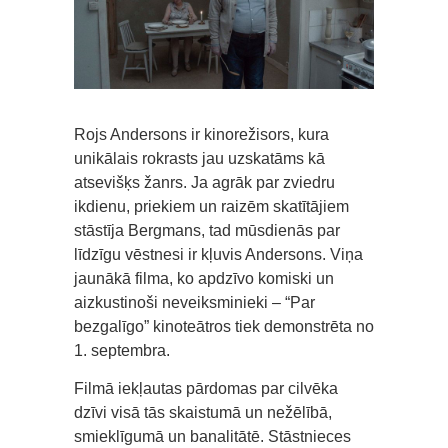
Rojs Andersons ir kinorežisors, kura
unikālais rokrasts jau uzskatāms kā
atsevišķs žanrs. Ja agrāk par zviedru
ikdienu, priekiem un raizēm skatītājiem
stāstīja Bergmans, tad mūsdienās par
līdzīgu vēstnesi ir kļuvis Andersons. Viņa
jaunākā filma, ko apdzīvo komiski un
aizkustinoši neveiksminieki – “Par
bezgalīgo” kinoteātros tiek demonstrēta no
1. septembra.
Filmā iekļautas pārdomas par cilvēka
dzīvi visā tās skaistumā un nežēlībā,
smieklīgumā un banalitātē. Stāstnieces