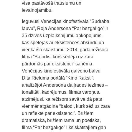
visa pastāvošā trauslumu un
ievainojamību.
Ieguvusi Venēcijas kinofestivāla “Sudraba
lauvu”, Roja Andersona “Par bezgalīgo” ir
35 dzīves uzplaiksnījumu apkopojums,
kas spēlējas ar eksistences absurdu un
vienkāršo skaistumu. 2014. gadā režisora
filma “Balodis, kurš sēdēja uz zara
pārdomās par eksistenci” saņēma
Venēcijas kinofestivāla galveno balvu.
Dita Rietuma portālā “Kino Raksti”,
analizējot Andersona daiļrades iezīmes –
tonalitāti, kadrējumus, filmas varoņus,
atzīmējusi, ka režisors savā veidā pats
vienmēr atgādina “balodi, kurš sēž uz zara
un reflektē par eksistenci”. Brīžiem
dramatiska, brīžiem rāma un poētiska,
filma “Par bezgalīgo” liks skatītājiem gan