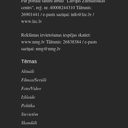
Par portāla saturu atbild "Latvijas Žurnālistikas
centrs", reģ. nr. 40008244310 Tālrunis:
26901441 / e-pasts saziņai: info@lzc.lv /
www.lzc.lv
Reklāmas izvietošanas iespējas skatiet:
www.nmg.lv Tālrunis: 26838384 / e-pasts
saziņai: nmg@nmg.lv
Tēmas
Aktuāli
Filmas/Seriāli
Foto/Video
Izklaide
Politika
Sievietēm
Skandāli