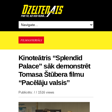
FILMAS/SERIĀLI
Kinoteātris “Splendid
Palace” sāk demonstrēt
Tomasa Štūbera filmu
“Pacēlāju valsis”
Publicēts: / /
1516 views