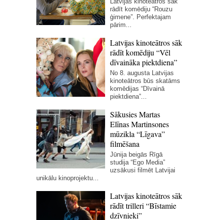
Latvijas kinoteātros sāk
rādīt komēdiju “Rouzu
ģimene”. Perfektajam
pārim...
Latvijas kinoteātros sāk
rādīt komēdiju “Vēl
dīvaināka piektdiena”
No 8. augusta Latvijas
kinoteātros būs skatāms
komēdijas “Dīvainā
piektdiena”...
Sākusies Martas
Elīnas Martinsones
mūzikla “Līgava”
filmēšana
Jūnija beigās Rīgā
studija “Ego Media”
uzsākusi filmēt Latvijai
unikālu kinoprojektu...
Latvijas kinoteātros sāk
rādīt trilleri “Bīstamie
dzīvnieki”