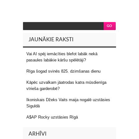
JAUNĀKIE RAKSTI
Vai AI spēj iemācīties blefot labāk nekā
pasaules labākie kāršu spēlētāji?
Rīga šogad svinēs 825. dzimšanas dienu
Kāpēc uzvalkam jāatrodas katra mūsdienīga
vīrieša garderobē?
Ikoniskais Džeks Vaits maija nogalē uzstāsies
Siguldā
A$AP Rocky uzstāsies Rīgā
ARHĪVI