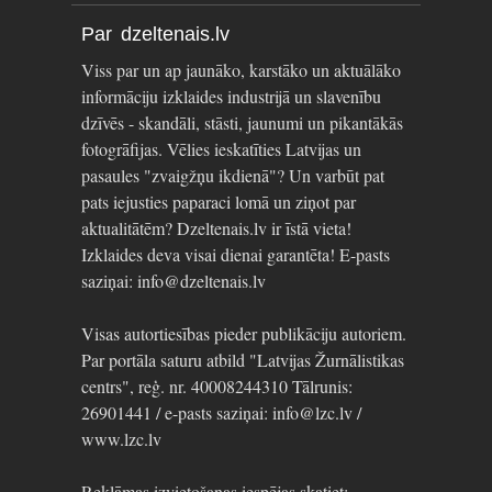
Par dzeltenais.lv
Viss par un ap jaunāko, karstāko un aktuālāko
informāciju izklaides industrijā un slavenību
dzīvēs - skandāli, stāsti, jaunumi un pikantākās
fotogrāfijas. Vēlies ieskatīties Latvijas un
pasaules "zvaigžņu ikdienā"? Un varbūt pat
pats iejusties paparaci lomā un ziņot par
aktualitātēm? Dzeltenais.lv ir īstā vieta!
Izklaides deva visai dienai garantēta! E-pasts
saziņai: info@dzeltenais.lv
Visas autortiesības pieder publikāciju autoriem.
Par portāla saturu atbild "Latvijas Žurnālistikas
centrs", reģ. nr. 40008244310 Tālrunis:
26901441 / e-pasts saziņai: info@lzc.lv /
www.lzc.lv
Reklāmas izvietošanas iespējas skatiet: