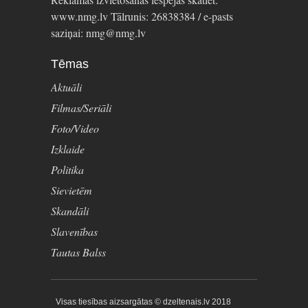
www.nmg.lv Tālrunis: 26838384 / e-pasts
saziņai: nmg@nmg.lv
Tēmas
Aktuāli
Filmas/Seriāli
Foto/Video
Izklaide
Politika
Sievietēm
Skandāli
Slavenības
Tautas Balss
Visas tiesības aizsargātas © dzeltenais.lv 2018