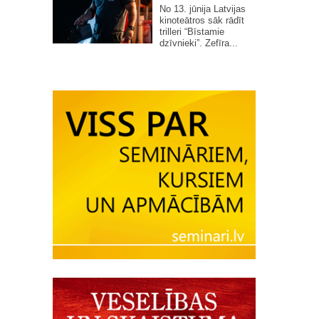
No 13. jūnija Latvijas
kinoteātros sāk rādīt
trilleri “Bīstamie
dzīvnieki”. Zefīra...