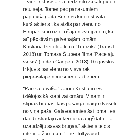
– viņš ir klusētājs ar iedzimtu zaķalūpu un
rētu sejā. Tomēr pēc panākumiem
pagājušā gada Berlīnes kinofestivālā,
kurā aktieris tika atzīts par vienu no
Eiropas kino uzlecošajām zvaigznēm, kā
arī pēc divām galvenajām lomām
Kristiana Pecolda filmā “Tranzīts” (Transit,
2018) un Tomasa Štūbera filmā “Pacēlāju
valsis” (In den Gängen, 2018), Rogovskis
ir kļuvis par vienu no visvairāk
pieprasītajiem mūsdienu aktieriem.
“Pacēlāju valša” varoni Kristianu es
iztēlojos kā krabi vai omāru. Viņam ir
stipras bruņas, kas pasargā maigo dvēseli
no viņa paša. Gatavodamies šai lomai, es
daudz strādāju ar ķermeņa augšdaļu. Tā
uzaudzēju savas bruņas,” aktieris teicis
intervijā žurnālam “The Hollywood