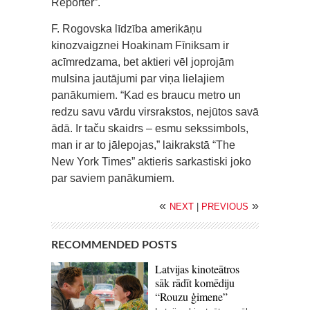
Reporter”.
F. Rogovska līdzība amerikāņu
kinozvaigznei Hoakinam Fīniksam ir
acīmredzama, bet aktieri vēl joprojām
mulsina jautājumi par viņa lielajiem
panākumiem. “Kad es braucu metro un
redzu savu vārdu virsrakstos, nejūtos savā
ādā. Ir taču skaidrs – esmu sekssimbols,
man ir ar to jālepojas,” laikrakstā “The
New York Times” aktieris sarkastiski joko
par saviem panākumiem.
«
»
NEXT
|
PREVIOUS
RECOMMENDED POSTS
Latvijas kinoteātros
sāk rādīt komēdiju
“Rouzu ģimene”