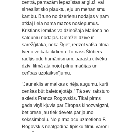
centrā, pamazām iepazīstas ar gluži vai
sirreālistisko plauktu, eju un mehānismu
kārtību. Bruno no dzērienu nodaļas viņam
atklāj lielā nama mazos noslēpumus.
Kristians iemīlas valdzinošajā Marionā no
saldumu nodaļas. Diemžēl dzīve ir
sarežģītāka, nekā šķiet, redzot valša ritmā
tverto veikala ikdienu. Tomass Štūbers
radījis odu humānismam, parastu cilvēku
dzīvi filmā atainojot pilnu maģijas un
cerības uzplaiksnījumu.
“Jauneklis ar malkas cirtēja augumu, kurš
cenšas būt baletdejotājs.” Tā sevi raksturo
aktieris Francs Rogovskis. Tikai pirms
gada viņš kļuvis par Eiropas kinozvaigzni,
bet presē jau tiek dēvēts par jauno
sekssimbolu. No pirmā acu uzmetiena F.
Rogovskis neatgādina tipisku filmu varoni