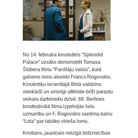
No 14. februāra kinoteātris “Splendid
Palace” uzsāks demonstrēt Tomasa
Štūbera filmu “Pacēlāju valsis”, kurā
galveno lomu atveido Francs Rogovskis.
Kinokritiķu iecienītajā filmā valdzina
vienkārši un sirsnīgi attēlotie brīži parastu
veikala darbinieku dzīvē. 68. Berlīnes
kinofestivālā filma izpelnījās lielu
uzmanību un F. Rogovskis saņēma balvu
“Lola” par labāko vīrieša lomu.
Kristians, jauniņais milzīgā tirdzniecības