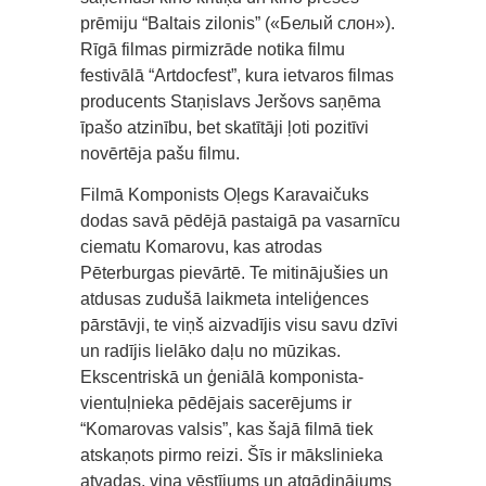
prēmiju “Baltais zilonis” («Белый слон»).
Rīgā filmas pirmizrāde notika filmu
festivālā “Artdocfest”, kura ietvaros filmas
producents Staņislavs Jeršovs saņēma
īpašo atzinību, bet skatītāji ļoti pozitīvi
novērtēja pašu filmu.
Filmā Komponists Oļegs Karavaičuks
dodas savā pēdējā pastaigā pa vasarnīcu
ciematu Komarovu, kas atrodas
Pēterburgas pievārtē. Te mitinājušies un
atdusas zudušā laikmeta inteliģences
pārstāvji, te viņš aizvadījis visu savu dzīvi
un radījis lielāko daļu no mūzikas.
Ekscentriskā un ģeniālā komponista-
vientuļnieka pēdējais sacerējums ir
“Komarovas valsis”, kas šajā filmā tiek
atskaņots pirmo reizi. Šīs ir mākslinieka
atvadas, viņa vēstījums un atgādinājums