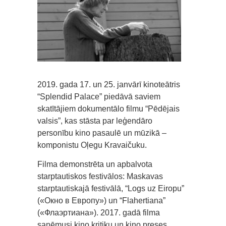
2019. gada 17. un 25. janvārī kinoteātris
“Splendid Palace” piedāvā saviem
skatītājiem dokumentālo filmu “Pēdējais
valsis”, kas stāsta par leģendāro
personību kino pasaulē un mūzikā –
komponistu Oļegu Kravaičuku.
Filma demonstrēta un apbalvota
starptautiskos festivālos: Maskavas
starptautiskajā festivālā, “Logs uz Eiropu”
(«Окно в Европу») un “Flahertiana”
(«Флаэртиана»). 2017. gadā filma
saņēmusi kino kritiķu un kino preses