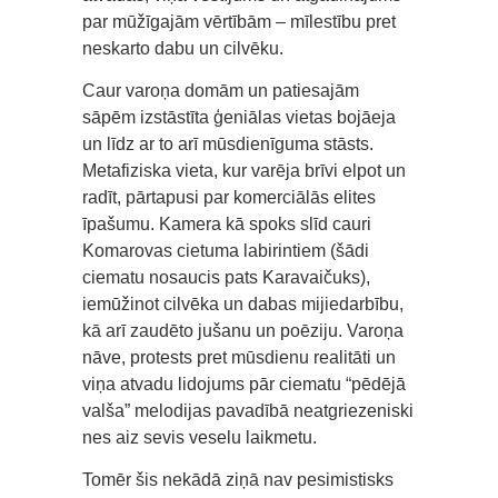
par mūžīgajām vērtībām – mīlestību pret
neskarto dabu un cilvēku.
Caur varoņa domām un patiesajām
sāpēm izstāstīta ģeniālas vietas bojāeja
un līdz ar to arī mūsdienīguma stāsts.
Metafiziska vieta, kur varēja brīvi elpot un
radīt, pārtapusi par komerciālās elites
īpašumu. Kamera kā spoks slīd cauri
Komarovas cietuma labirintiem (šādi
ciematu nosaucis pats Karavaičuks),
iemūžinot cilvēka un dabas mijiedarbību,
kā arī zaudēto jušanu un poēziju. Varoņa
nāve, protests pret mūsdienu realitāti un
viņa atvadu lidojums pār ciematu “pēdējā
valša” melodijas pavadībā neatgriezeniski
nes aiz sevis veselu laikmetu.
Tomēr šis nekādā ziņā nav pesimistisks