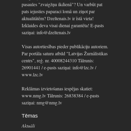
pasaules "zvaigžņu ikdienā"? Un varbūt pat
pats iejusties paparaci lomā un ziņot par
aktualitātēm? Dzeltenais.lv ir īstā vieta!
Izklaides deva visai dienai garantēta! E-pasts
saziņai: info@dzeltenais.lv
Visas autortiesības pieder publikāciju autoriem.
Par portāla saturu atbild "Latvijas Žurnālistikas
centrs", reģ. nr. 40008244310 Tālrunis:
26901441 / e-pasts saziņai: info@lzc.lv /
www.lzc.lv
Reklāmas izvietošanas iespējas skatiet:
www.nmg.lv Tālrunis: 26838384 / e-pasts
saziņai: nmg@nmg.lv
Tēmas
Aktuāli