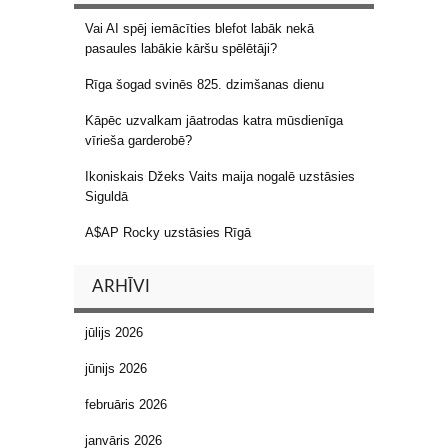
Vai AI spēj iemācīties blefot labāk nekā
pasaules labākie kāršu spēlētāji?
Rīga šogad svinēs 825. dzimšanas dienu
Kāpēc uzvalkam jāatrodas katra mūsdienīga
vīrieša garderobē?
Ikoniskais Džeks Vaits maija nogalē uzstāsies
Siguldā
A$AP Rocky uzstāsies Rīgā
ARHĪVI
jūlijs 2026
jūnijs 2026
februāris 2026
janvāris 2026