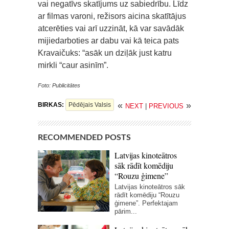
vai negatīvs skatījums uz sabiedrību. Līdz
ar filmas varoni, režisors aicina skatītājus
atcerēties vai arī uzzināt, kā var savādāk
mijiedarboties ar dabu vai kā teica pats
Kravaičuks: “asāk un dziļāk just katru
mirkli “caur asinīm”.
Foto: Publicitātes
«
»
BIRKAS:
Pēdējais Valsis
NEXT
|
PREVIOUS
RECOMMENDED POSTS
Latvijas kinoteātros
sāk rādīt komēdiju
“Rouzu ģimene”
Latvijas kinoteātros sāk
rādīt komēdiju “Rouzu
ģimene”. Perfektajam
pārim...