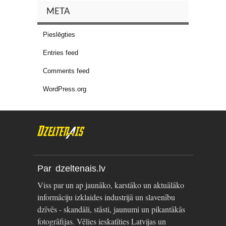
META
Pieslēgties
Entries feed
Comments feed
WordPress.org
Par dzeltenais.lv
Viss par un ap jaunāko, karstāko un aktuālāko
informāciju izklaides industrijā un slavenību
dzīvēs - skandāli, stāsti, jaunumi un pikantākās
fotogrāfijas. Vēlies ieskatīties Latvijas un