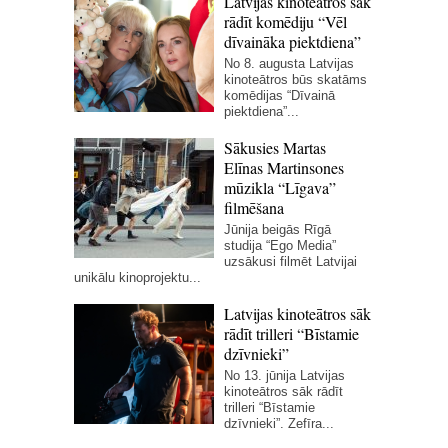
Latvijas kinoteātros sāk
rādīt komēdiju “Vēl
dīvaināka piektdiena”
No 8. augusta Latvijas
kinoteātros būs skatāms
komēdijas “Dīvainā
piektdiena”...
Sākusies Martas
Elīnas Martinsones
mūzikla “Līgava”
filmēšana
Jūnija beigās Rīgā
studija “Ego Media”
uzsākusi filmēt Latvijai
unikālu kinoprojektu...
Latvijas kinoteātros sāk
rādīt trilleri “Bīstamie
dzīvnieki”
No 13. jūnija Latvijas
kinoteātros sāk rādīt
trilleri “Bīstamie
dzīvnieki”. Zefīra...