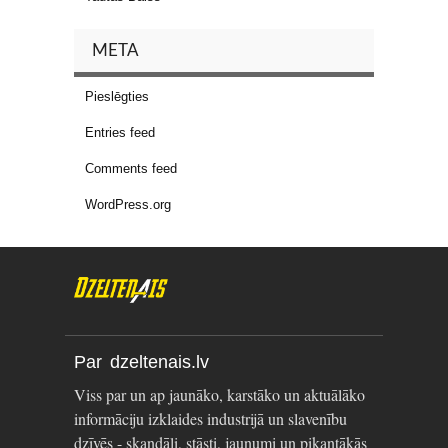
META
Pieslēgties
Entries feed
Comments feed
WordPress.org
Par dzeltenais.lv
Viss par un ap jaunāko, karstāko un aktuālāko
informāciju izklaides industrijā un slavenību
dzīvēs - skandāli, stāsti, jaunumi un pikantākās