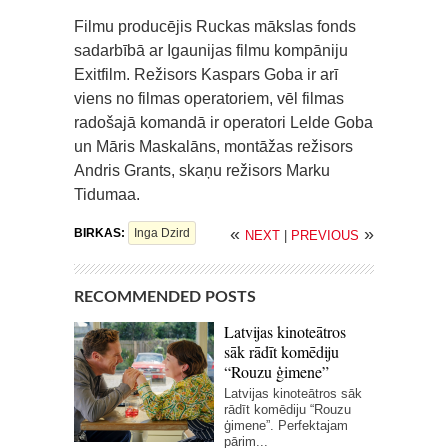
Filmu producējis Ruckas mākslas fonds
sadarbībā ar Igaunijas filmu kompāniju
Exitfilm. Režisors Kaspars Goba ir arī
viens no filmas operatoriem, vēl filmas
radošajā komandā ir operatori Lelde Goba
un Māris Maskalāns, montāžas režisors
Andris Grants, skaņu režisors Marku
Tidumaa.
«
»
BIRKAS:
Inga Dzird
NEXT
|
PREVIOUS
RECOMMENDED POSTS
Latvijas kinoteātros
sāk rādīt komēdiju
“Rouzu ģimene”
Latvijas kinoteātros sāk
rādīt komēdiju “Rouzu
ģimene”. Perfektajam
pārim...