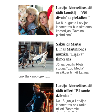
Latvijas kinoteātros sāk
rādīt komēdiju “Vēl
dīvaināka piektdiena”
No 8. augusta Latvijas
kinoteātros būs skatāms
komēdijas “Dīvainā
piektdiena”...
Sākusies Martas
Elīnas Martinsones
mūzikla “Līgava”
filmēšana
Jūnija beigās Rīgā
studija “Ego Media”
uzsākusi filmēt Latvijai
unikālu kinoprojektu...
Latvijas kinoteātros sāk
rādīt trilleri “Bīstamie
dzīvnieki”
No 13. jūnija Latvijas
kinoteātros sāk rādīt
trilleri “Bīstamie