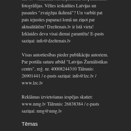
fotogrāfijas. Vēlies ieskatīties Latvijas un
pasaules "zvaigžņu ikdienā"? Un varbūt pat
pats iejusties paparaci lomā un ziņot par
aktualitātēm? Dzeltenais.lv ir īstā vieta!
Izklaides deva visai dienai garantēta! E-pasts
saziņai: info@dzeltenais.lv
Visas autortiesības pieder publikāciju autoriem.
Par portāla saturu atbild "Latvijas Žurnālistikas
centrs", reģ. nr. 40008244310 Tālrunis:
26901441 / e-pasts saziņai: info@lzc.lv /
www.lzc.lv
Reklāmas izvietošanas iespējas skatiet:
www.nmg.lv Tālrunis: 26838384 / e-pasts
saziņai: nmg@nmg.lv
Tēmas