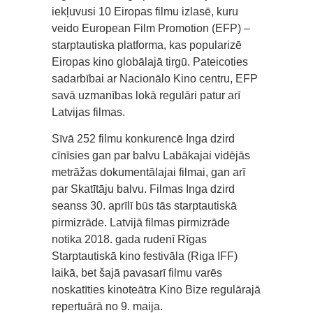
iekļuvusi 10 Eiropas filmu izlasē, kuru
veido European Film Promotion (EFP) –
starptautiska platforma, kas popularizē
Eiropas kino globālajā tirgū. Pateicoties
sadarbībai ar Nacionālo Kino centru, EFP
savā uzmanības lokā regulāri patur arī
Latvijas filmas.
Sīvā 252 filmu konkurencē Inga dzird
cīnīsies gan par balvu Labākajai vidējās
metrāžas dokumentālajai filmai, gan arī
par Skatītāju balvu. Filmas Inga dzird
seanss 30. aprīlī būs tās starptautiskā
pirmizrāde. Latvijā filmas pirmizrāde
notika 2018. gada rudenī Rīgas
Starptautiskā kino festivāla (Riga IFF)
laikā, bet šajā pavasarī filmu varēs
noskatīties kinoteātra Kino Bize regulārajā
repertuārā no 9. maija.