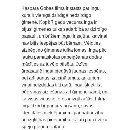
Kaspara Gobas filma ir stāsts par Ingu,
kura ir vienīgā dzirdīgā nedzirdīgo
ģimenē. Kopš 7 gadu vecuma Inga ir
bijusi ģimenes tulks sadarbībā ar dzirdīgo
pasauli, un brīžiem Ingai ir sajūta, ka viņai
nav bijis iespējas būt bērnam. Vēloties
aizbēgt no ģimenes tulka lomas, Inga pēc
lauku pamatskolas pabeigšanas dodas
mācīties uz tuvējo pilsētu. Dzīve
ārpasaulē Ingai piedāvā jaunas iespējas,
bet arī jaunus izaicinājumus, ar kuriem
viņai neizdodas tikt galā. Ingai šķiet, ka
pēc viņas aiziešanas arī ģimene sairst, un
ka visas viņas ieceres ir izgāzušās. Filma
Inga dzird ir par pieaugšanu, savas
identitātes meklējumiem, par nabadzību
un izglītības pieejamību, kā arī par cilvēku
spēju pieņemt citādo.