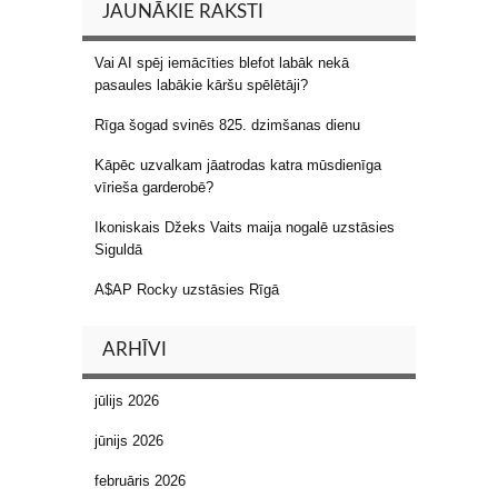
JAUNĀKIE RAKSTI
Vai AI spēj iemācīties blefot labāk nekā
pasaules labākie kāršu spēlētāji?
Rīga šogad svinēs 825. dzimšanas dienu
Kāpēc uzvalkam jāatrodas katra mūsdienīga
vīrieša garderobē?
Ikoniskais Džeks Vaits maija nogalē uzstāsies
Siguldā
A$AP Rocky uzstāsies Rīgā
ARHĪVI
jūlijs 2026
jūnijs 2026
februāris 2026