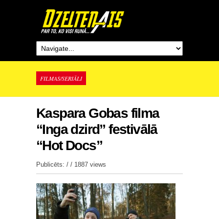
FILMAS/SERIĀLI
Kaspara Gobas filma
“Inga dzird” festivālā
“Hot Docs”
Publicēts: / /
1887 views