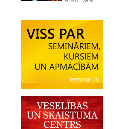
dzīvnieki”. Zefīra...