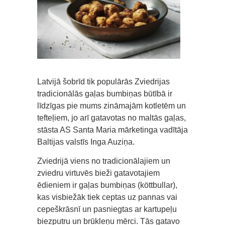
Latvijā šobrīd tik populārās Zviedrijas
tradicionālās gaļas bumbiņas būtībā ir
līdzīgas pie mums zināmajām kotletēm un
tefteļiem, jo arī gatavotas no maltās gaļas,
stāsta AS Santa Maria mārketinga vadītāja
Baltijas valstīs Inga Auziņa.
Zviedrijā viens no tradicionālajiem un
zviedru virtuvēs bieži gatavotajiem
ēdieniem ir gaļas bumbiņas (köttbullar),
kas visbiežāk tiek ceptas uz pannas vai
cepeškrāsnī un pasniegtas ar kartupeļu
biezputru un brūkleņu mērci. Tās gatavo