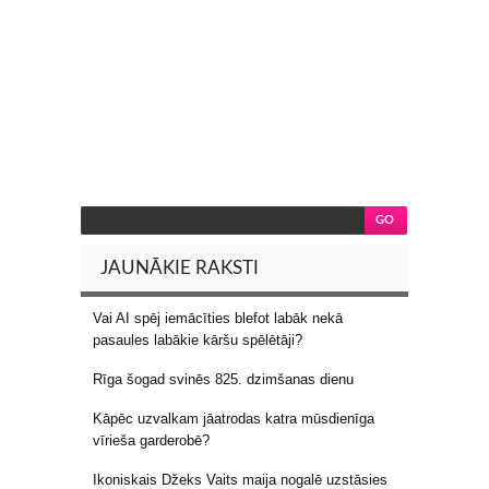
JAUNĀKIE RAKSTI
Vai AI spēj iemācīties blefot labāk nekā
pasaules labākie kāršu spēlētāji?
Rīga šogad svinēs 825. dzimšanas dienu
Kāpēc uzvalkam jāatrodas katra mūsdienīga
vīrieša garderobē?
Ikoniskais Džeks Vaits maija nogalē uzstāsies