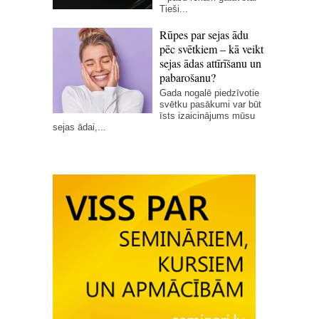
Tieši...
Rūpes par sejas ādu
pēc svētkiem – kā veikt
sejas ādas attīrīšanu un
pabarošanu?
Gada nogalē piedzīvotie
svētku pasākumi var būt
īsts izaicinājums mūsu
sejas ādai,...