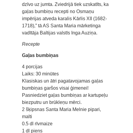
dzīvo uz jumta. Zviedrijā tiek uzskatīts, ka
gaļas bumbiņu recepti no Osmaņu
impērijas atveda karalis Kārlis XII (1682-
1718),” tā AS Santa Maria mārketinga
vadītāja Baltijas valstīs Inga Auziņa.
Recepte
Gaļas bumbiņas
4 porcijas
Laiks: 30 minūtes
Klasiskas un ātri pagatavojamas gaļas
bumbiņas garšos visai ģimenei!
Pasniedziet gaļas bumbiņas ar kartupeļu
biezputru un brūkleņu mērci.
2 šķipsnas Santa Maria Melnie pipari,
malti
0.5 dl rīvmaize
1 dl piens