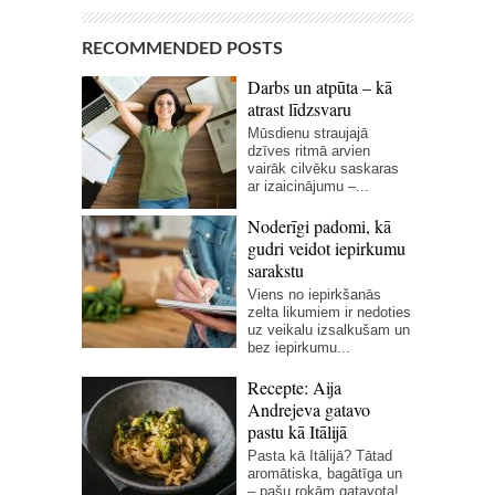
RECOMMENDED POSTS
Darbs un atpūta – kā
atrast līdzsvaru
Mūsdienu straujajā
dzīves ritmā arvien
vairāk cilvēku saskaras
ar izaicinājumu –...
Noderīgi padomi, kā
gudri veidot iepirkumu
sarakstu
Viens no iepirkšanās
zelta likumiem ir nedoties
uz veikalu izsalkušam un
bez iepirkumu...
Recepte: Aija
Andrejeva gatavo
pastu kā Itālijā
Pasta kā Itālijā? Tātad
aromātiska, bagātīga un
– pašu rokām gatavota!