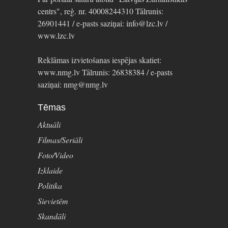
centrs", reģ. nr. 40008244310 Tālrunis:
26901441 / e-pasts saziņai: info@lzc.lv /
www.lzc.lv
Reklāmas izvietošanas iespējas skatiet:
www.nmg.lv Tālrunis: 26838384 / e-pasts
saziņai: nmg@nmg.lv
Tēmas
Aktuāli
Filmas/Seriāli
Foto/Video
Izklaide
Politika
Sievietēm
Skandāli