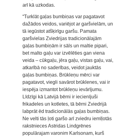
arī kā uzkodas.
“Turklāt gaļas bumbiņas var pagatavot
dažādos veidos, variējot ar garšvielām, un
tā iegūstot atšķirīgu garšu. Pamata
garšvielas Zviedrijas tradicionālajām
gaļas bumbiņām ir sāls un maltie pipari,
bet malto gaļu var izvēlēties gan viena
veida – cūkgaļu, jēra gaļu, vistas gaļu, vai,
atkarībā no saderības, veidot jauktās
gaļas bumbiņas. Brūkleņu mērci var
pagatavot, viegli savārot brūklenes, vai ir
iespēja izmantot brūkleņu ievārījumu.
Līdzīgi kā Latvijā bērni ir iecienījuši
frikadeles un kotletes, tā bērni Zviedrijā
labprāt ēd tradicionālās gaļas bumbiņas.
Ne velti tās ļoti garšo arī zviedru iemīļotās
rakstnieces Astridas Lindgrēnes
populārajam varonim Karlsonam, kurš