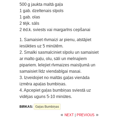
500 g jaukta maltā gaļa
1 gab. dzeltenais sīpols
1 gab. olas
2 tējk. sāls
2 ēd.k. sviests vai margarīns cepšanai
1. Samaisiet rīvmaizi ar pienu, atstājiet
iesūkties uz 5 minūtēm.
2. Smalki sasmalciniet sīpolu un samaisiet
ar malto gaļu, olu, sāli un melnajiem
pipariem. Ielejiet rīvmaizes maisījumā un
samaisiet līdz viendabīgai masai.
3. Izveidojiet no maltās gaļas vienāda
izmēra apaļas bumbiņas.
4. Apcepiet gaļas bumbiņas sviestā uz
vidējas uguns 5-10 minūtes.
BIRKAS:
Gaļas Bumbiņas
«
»
NEXT
|
PREVIOUS