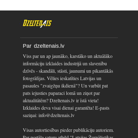
Par dzeltenais.lv
Viss par un ap jaunāko, karstāko un aktuālāko
informāciju izklaides industrijā un slavenību
dzīvēs - skandāli, stāsti, jaunumi un pikantākās
fotogrāfijas. Vēlies ieskatīties Latvijas un
pasaules "zvaigžņu ikdienā"? Un varbūt pat
pats iejusties paparaci lomā un ziņot par
aktualitātēm? Dzeltenais.lv ir īstā vieta!
Izklaides deva visai dienai garantēta! E-pasts
saziņai: info@dzeltenais.lv
Visas autortiesības pieder publikāciju autoriem.
Par portāla saturu atbild "Latvijas Žurnālistikas