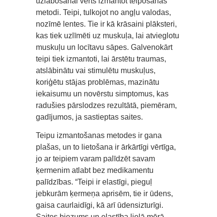
uzlabošanai vērts izmantot teipošanas
metodi. Teipi, tulkojot no angļu valodas,
nozīmē lentes. Tie ir kā krāsaini plāksteri,
kas tiek uzlīmēti uz muskuļa, lai atvieglotu
muskuļu un locītavu sāpes. Galvenokārt
teipi tiek izmantoti, lai ārstētu traumas,
atslābinātu vai stimulētu muskuļus,
koriģētu stājas problēmas, mazinātu
iekaisumu un novērstu simptomus, kas
radušies pārslodzes rezultātā, piemēram,
gadījumos, ja sastieptas saites.
Teipu izmantošanas metodes ir gana
plašas, un to lietošana ir ārkārtīgi vērtīga,
jo ar teipiem varam palīdzēt savam
ķermenim atlabt bez medikamentu
palīdzības. “Teipi ir elastīgi, pieguļ
jebkurām ķermeņa aprisēm, tie ir ūdens,
gaisa caurlaidīgi, kā arī ūdensizturīgi.
Saites biezums un elastība lielā mērā