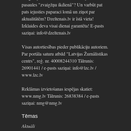
pasaules "zvaigžņu ikdienā"? Un varbūt pat
pats iejusties paparaci lomā un ziņot par
aktualitātēm? Dzeltenais.lv ir īstā vieta!
Izklaides deva visai dienai garantēta! E-pasts
saziņai: info@dzeltenais.lv
Visas autortiesības pieder publikāciju autoriem.
Par portāla saturu atbild "Latvijas Žurnālistikas
centrs", reģ. nr. 40008244310 Tālrunis:
26901441 / e-pasts saziņai: info@lzc.lv /
www.lzc.lv
Reklāmas izvietošanas iespējas skatiet:
www.nmg.lv Tālrunis: 26838384 / e-pasts
saziņai: nmg@nmg.lv
Tēmas
Aktuāli