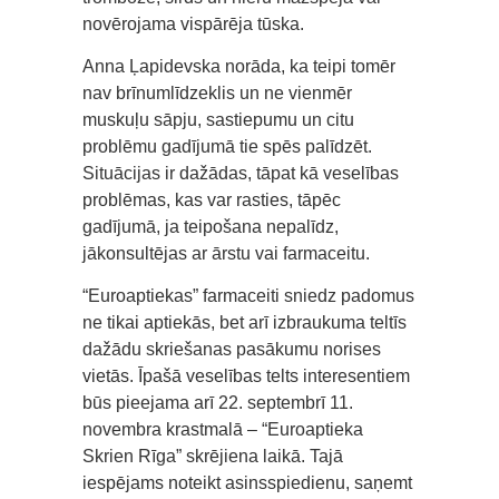
novērojama vispārēja tūska.
Anna Ļapidevska norāda, ka teipi tomēr
nav brīnumlīdzeklis un ne vienmēr
muskuļu sāpju, sastiepumu un citu
problēmu gadījumā tie spēs palīdzēt.
Situācijas ir dažādas, tāpat kā veselības
problēmas, kas var rasties, tāpēc
gadījumā, ja teipošana nepalīdz,
jākonsultējas ar ārstu vai farmaceitu.
“Euroaptiekas” farmaceiti sniedz padomus
ne tikai aptiekās, bet arī izbraukuma teltīs
dažādu skriešanas pasākumu norises
vietās. Īpašā veselības telts interesentiem
būs pieejama arī 22. septembrī 11.
novembra krastmalā – “Euroaptieka
Skrien Rīga” skrējiena laikā. Tajā
iespējams noteikt asinsspiedienu, saņemt