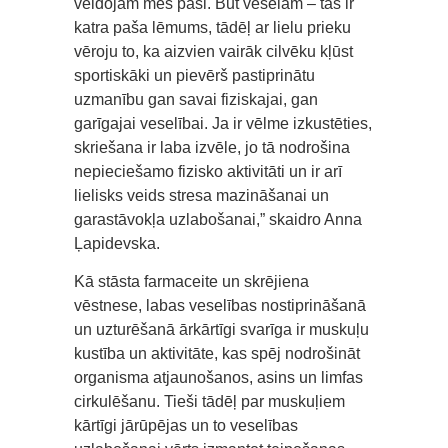
veidojam mēs paši. Būt veselam – tas ir
katra paša lēmums, tādēļ ar lielu prieku
vēroju to, ka aizvien vairāk cilvēku kļūst
sportiskāki un pievērš pastiprinātu
uzmanību gan savai fiziskajai, gan
garīgajai veselībai. Ja ir vēlme izkustēties,
skriešana ir laba izvēle, jo tā nodrošina
nepieciešamo fizisko aktivitāti un ir arī
lielisks veids stresa mazināšanai un
garastāvokļa uzlabošanai,” skaidro Anna
Ļapidevska.
Kā stāsta farmaceite un skrējiena
vēstnese, labas veselības nostiprināšanā
un uzturēšanā ārkārtīgi svarīga ir muskuļu
kustība un aktivitāte, kas spēj nodrošināt
organisma atjaunošanos, asins un limfas
cirkulēšanu. Tieši tādēļ par muskuļiem
kārtīgi jārūpējas un to veselības