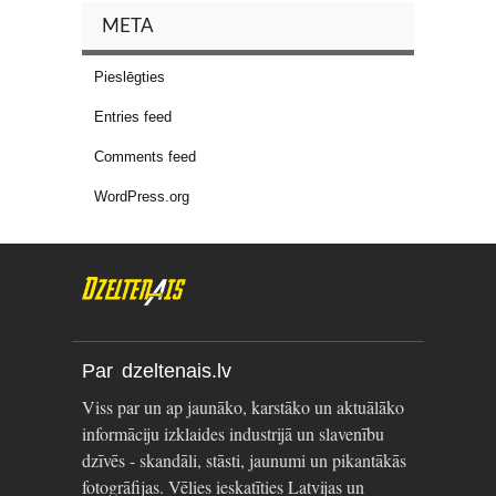
META
Pieslēgties
Entries feed
Comments feed
WordPress.org
Par dzeltenais.lv
Viss par un ap jaunāko, karstāko un aktuālāko
informāciju izklaides industrijā un slavenību
dzīvēs - skandāli, stāsti, jaunumi un pikantākās
fotogrāfijas. Vēlies ieskatīties Latvijas un