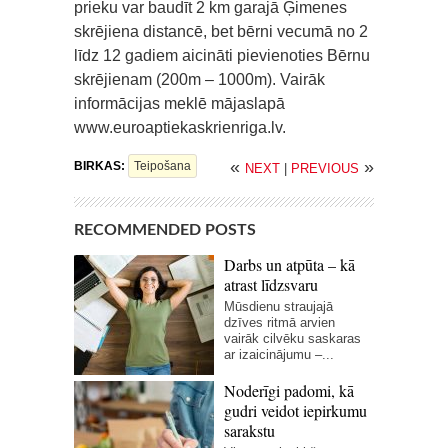
prieku var baudīt 2 km garajā Ģimenes
skrējiena distancē, bet bērni vecumā no 2
līdz 12 gadiem aicināti pievienoties Bērnu
skrējienam (200m – 1000m). Vairāk
informācijas meklē mājaslapā
www.euroaptiekaskrienriga.lv.
«
»
BIRKAS:
Teipošana
NEXT
|
PREVIOUS
RECOMMENDED POSTS
Darbs un atpūta – kā
atrast līdzsvaru
Mūsdienu straujajā
dzīves ritmā arvien
vairāk cilvēku saskaras
ar izaicinājumu –...
Noderīgi padomi, kā
gudri veidot iepirkumu
sarakstu