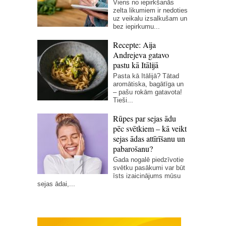
Viens no iepirkšanās
zelta likumiem ir nedoties
uz veikalu izsalkušam un
bez iepirkumu...
Recepte: Aija
Andrejeva gatavo
pastu kā Itālijā
Pasta kā Itālijā? Tātad
aromātiska, bagātīga un
– pašu rokām gatavota!
Tieši...
Rūpes par sejas ādu
pēc svētkiem – kā veikt
sejas ādas attīrīšanu un
pabarošanu?
Gada nogalē piedzīvotie
svētku pasākumi var būt
īsts izaicinājums mūsu
sejas ādai,...