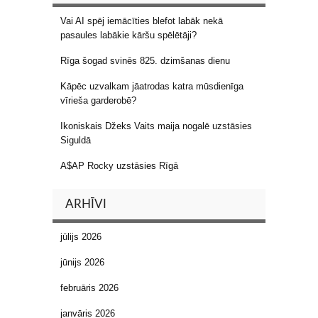
Vai AI spēj iemācīties blefot labāk nekā
pasaules labākie kāršu spēlētāji?
Rīga šogad svinēs 825. dzimšanas dienu
Kāpēc uzvalkam jāatrodas katra mūsdienīga
vīrieša garderobē?
Ikoniskais Džeks Vaits maija nogalē uzstāsies
Siguldā
A$AP Rocky uzstāsies Rīgā
ARHĪVI
jūlijs 2026
jūnijs 2026
februāris 2026
janvāris 2026