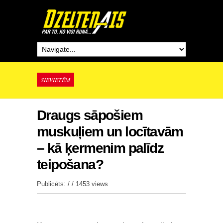
SIEVIETĒM
Draugs sāpošiem
muskuļiem un locītavām
– kā ķermenim palīdz
teipošana?
Publicēts: / /
1453 views