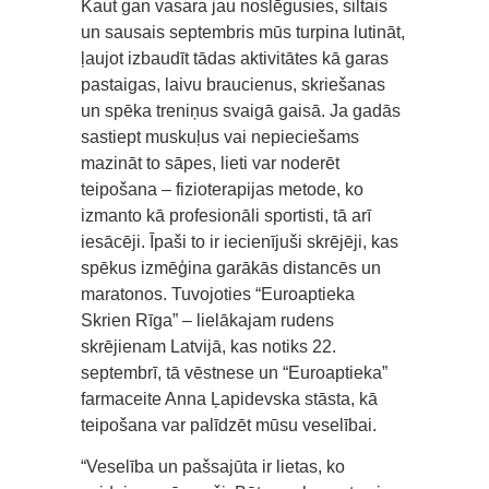
Kaut gan vasara jau noslēgusies, siltais
un sausais septembris mūs turpina lutināt,
ļaujot izbaudīt tādas aktivitātes kā garas
pastaigas, laivu braucienus, skriešanas
un spēka treniņus svaigā gaisā. Ja gadās
sastiept muskuļus vai nepieciešams
mazināt to sāpes, lieti var noderēt
teipošana – fizioterapijas metode, ko
izmanto kā profesionāli sportisti, tā arī
iesācēji. Īpaši to ir iecienījuši skrējēji, kas
spēkus izmēģina garākās distancēs un
maratonos. Tuvojoties “Euroaptieka
Skrien Rīga” – lielākajam rudens
skrējienam Latvijā, kas notiks 22.
septembrī, tā vēstnese un “Euroaptieka”
farmaceite Anna Ļapidevska stāsta, kā
teipošana var palīdzēt mūsu veselībai.
“Veselība un pašsajūta ir lietas, ko