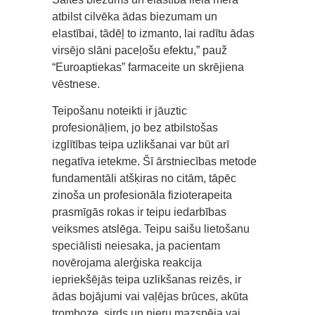
atbilst cilvēka ādas biezumam un
elastībai, tādēļ to izmanto, lai radītu ādas
virsējo slāni paceļošu efektu,” pauž
“Euroaptiekas” farmaceite un skrējiena
vēstnese.
Teipošanu noteikti ir jāuztic
profesionāļiem, jo bez atbilstošas
izglītības teipa uzlikšanai var būt arī
negatīva ietekme. Šī ārstniecības metode
fundamentāli atšķiras no citām, tāpēc
zinoša un profesionāla fizioterapeita
prasmīgās rokas ir teipu iedarbības
veiksmes atslēga. Teipu saišu lietošanu
speciālisti neiesaka, ja pacientam
novērojama alerģiska reakcija
iepriekšējās teipa uzlikšanas reizēs, ir
ādas bojājumi vai vaļējas brūces, akūta
tromboze, sirds un nieru mazspēja vai