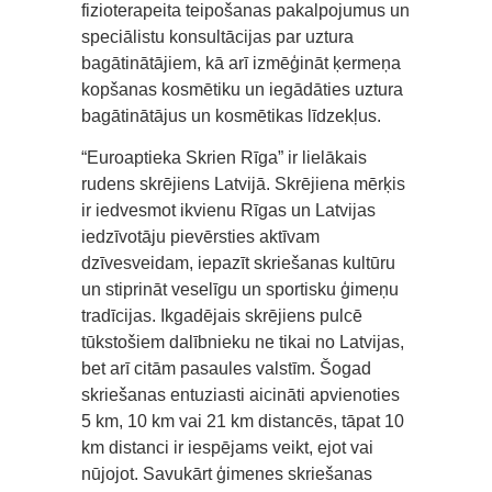
fizioterapeita teipošanas pakalpojumus un
speciālistu konsultācijas par uztura
bagātinātājiem, kā arī izmēģināt ķermeņa
kopšanas kosmētiku un iegādāties uztura
bagātinātājus un kosmētikas līdzekļus.
“Euroaptieka Skrien Rīga” ir lielākais
rudens skrējiens Latvijā. Skrējiena mērķis
ir iedvesmot ikvienu Rīgas un Latvijas
iedzīvotāju pievērsties aktīvam
dzīvesveidam, iepazīt skriešanas kultūru
un stiprināt veselīgu un sportisku ģimeņu
tradīcijas. Ikgadējais skrējiens pulcē
tūkstošiem dalībnieku ne tikai no Latvijas,
bet arī citām pasaules valstīm. Šogad
skriešanas entuziasti aicināti apvienoties
5 km, 10 km vai 21 km distancēs, tāpat 10
km distanci ir iespējams veikt, ejot vai
nūjojot. Savukārt ģimenes skriešanas