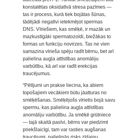
konstatētas oksidatīvā stresa pazīmes —
tas ir process, kurā tiek bojātas šūnas,
tādējādi negatīvi ietekmējot spermas
DNS. Vīriešiem, kas smēķē, ir mazāk un
mazkustīgāki spermatozoīdi, biežākas to
formas un funkciju novirzes. Tas ne vien
samazina vīrieša spēju radīt bērnu, bet arī
palielina augļa attīstības anomāliju
varbūtību, kā arī var radīt erekcijas
traucējumus.
“Pētījumi un prakse liecina, ka abiem
topošajiem vecākiem būtu jāatturas no
smēķēšanas. Smēķējošs vīrietis bojā savu
spermu, kas palielina augļa attīstības
anomāliju varbūtību. Ja smēķē grūtniece
— tajā skaitā pasīvi, bērns var piedzimt
priekšlaicīgi, tam var rasties augšanas
traucējumi, palielinās risks zīdaiņu