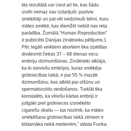
tās rezultātā var ciest arī tie, kas šādu
izvēli nemaz nav izdarījuši: pasīvie
smēķētāji un pat vēl nedzimuši bērni, kuru
mātes smēķē, kas diemžēl nebūt nav reta
parādība. Žurnālā “Human Reproduction”
ir publicēts Dānijas zinātnieku pētījums.1
Pēc legāli veiktiem abortiem tika izpētītas
divdesmit četras 37 – 68 dienas vecu
embriju dzimumšūnas. Zinātnieki atklāja,
ka to sieviešu embrijos, kuras smēķēja
grūtniecības laikā, ir par 55 % mazāk
dzimumšūnu, kas atbild par olšūnu un
spermatozoīdu veidošanos. Turklāt tika
konstatēts, ka vīriešu kārtas embriji ir
jutīgāki pret grūtnieces izsmēķēto
cigarešu skaitu — tas nozīmē, ka mātes
smēķēšana grūtniecības laikā zēniem ir
bīstamāka nekā meitenēm,” stāsta Funka.