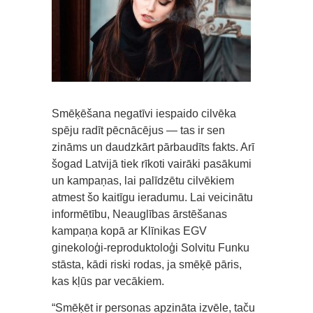
Smēķēšana negatīvi iespaido cilvēka
spēju radīt pēcnācējus — tas ir sen
zināms un daudzkārt pārbaudīts fakts. Arī
šogad Latvijā tiek rīkoti vairāki pasākumi
un kampaņas, lai palīdzētu cilvēkiem
atmest šo kaitīgu ieradumu. Lai veicinātu
informētību, Neauglības ārstēšanas
kampaņa kopā ar Klīnikas EGV
ginekoloģi-reproduktoloģi Solvitu Funku
stāsta, kādi riski rodas, ja smēķē pāris,
kas kļūs par vecākiem.
“Smēķēt ir personas apzināta izvēle, taču