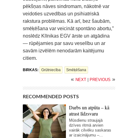
pēkšņas nāves sindromam, nākotnē var
veidoties uzvedības un psihiatriskā
rakstura problēmas. Kā arī, bez šaubām,
smēķēšana var veicināt spontāno abortu,”
noslēdz Klīnikas EGV ārste un atgādina
— rūpējamies par savu veselību un ar
savām izvēlēm nenodarām kaitējumu
citiem.
BIRKAS:
Grūtniecība
Smēķēšana
«
»
NEXT
|
PREVIOUS
RECOMMENDED POSTS
Darbs un atpūta – kā
atrast līdzsvaru
Mūsdienu straujajā
dzīves ritmā arvien
vairāk cilvēku saskaras
ar izaicinājumu –...