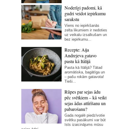
Noderīgi padomi, kā
gudri veidot iepirkumu
sarakstu
Viens no iepirkšanās
zelta likumiem ir nedoties
uz veikalu izsalkušam un
bez iepirkumu...
Recepte: Aija
Andrejeva gatavo
pastu kā Itālijā
Pasta kā Itālijā? Tātad
aromātiska, bagātīga un
– pašu rokām gatavota!
Tieši...
Rūpes par sejas ādu
pēc svētkiem – kā veikt
sejas ādas attīrīšanu un
pabarošanu?
Gada nogalē piedzīvotie
svētku pasākumi var būt
īsts izaicinājums mūsu