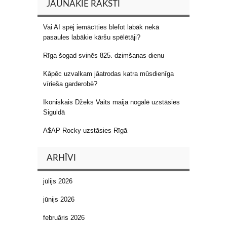
JAUNĀKIE RAKSTI
Vai AI spēj iemācīties blefot labāk nekā
pasaules labākie kāršu spēlētāji?
Rīga šogad svinēs 825. dzimšanas dienu
Kāpēc uzvalkam jāatrodas katra mūsdienīga
vīrieša garderobē?
Ikoniskais Džeks Vaits maija nogalē uzstāsies
Siguldā
A$AP Rocky uzstāsies Rīgā
ARHĪVI
jūlijs 2026
jūnijs 2026
februāris 2026