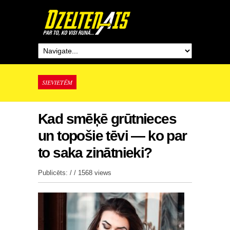
SIEVIETĒM
Kad smēķē grūtnieces
un topošie tēvi — ko par
to saka zinātnieki?
Publicēts: / /
1568 views