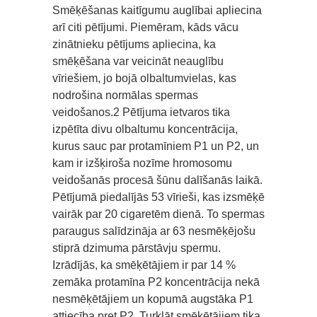
Smēķēšanas kaitīgumu auglībai apliecina
arī citi pētījumi. Piemēram, kāds vācu
zinātnieku pētījums apliecina, ka
smēķēšana var veicināt neauglību
vīriešiem, jo bojā olbaltumvielas, kas
nodrošina normālas spermas
veidošanos.2 Pētījuma ietvaros tika
izpētīta divu olbaltumu koncentrācija,
kurus sauc par protamīniem P1 un P2, un
kam ir izšķiroša nozīme hromosomu
veidošanās procesā šūnu dalīšanās laikā.
Pētījumā piedalījās 53 vīrieši, kas izsmēķē
vairāk par 20 cigaretēm dienā. To spermas
paraugus salīdzināja ar 63 nesmēķējošu
stiprā dzimuma pārstāvju spermu.
Izrādījās, ka smēķētājiem ir par 14 %
zemāka protamīna P2 koncentrācija nekā
nesmēķētājiem un kopumā augstāka P1
attiecība pret P2. Turklāt smēķētājiem tika