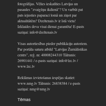
fotogrāfijas. Vēlies ieskatīties Latvijas un
pasaules "zvaigžņu ikdienā"? Un varbūt pat
pats iejusties paparaci lomā un ziņot par
aktualitātēm? Dzeltenais.lv ir īstā vieta!
Izklaides deva visai dienai garantēta! E-pasts
saziņai: info@dzeltenais.lv
Visas autortiesības pieder publikāciju autoriem.
Par portāla saturu atbild "Latvijas Žurnālistikas
centrs", reģ. nr. 40008244310 Tālrunis:
26901441 / e-pasts saziņai: info@lzc.lv /
www.lzc.lv
Reklāmas izvietošanas iespējas skatiet:
www.nmg.lv Tālrunis: 26838384 / e-pasts
saziņai: nmg@nmg.lv
Tēmas