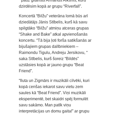
“ pauž ģitārists Armands Alksnis, kuru
dzirdēsim kopā ar grupu “Riverfall”.
Koncertā “Bilžu” veterāna lomā būs arī
dziedātājs Jānis Stībelis, kurš kā savu
spilgtāko “Bilžu” atmiņu atceras grupas
“Shake and Bake” atkal apvienošanās
koncertu. “Tā bija ļoti forša satikšanās ar
bijušajiem grupas dalībniekiem –
Raimondu Tigulu, Andreju Jersikovu, “
saka Stībelis, kurš šoreiz “Bildēs”
uzstāsies kopā ar jauno grupu “Beat
Friend”.
“Iluta un Zigmārs ir muzikāli cilvēki, kuri
kopā cenšas iekarot savu vietu zem
saules kā “Beat Friend”. Viņi muzikāli
eksperimentē, bet skaidri spēj formulēt
savu sakāmo. Man patīk viņu
interpretācijas un domu gaita!” ar grupu