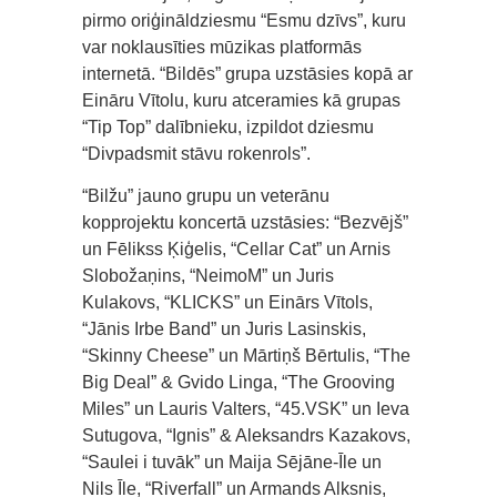
pirmo oriģināldziesmu “Esmu dzīvs”, kuru
var noklausīties mūzikas platformās
internetā. “Bildēs” grupa uzstāsies kopā ar
Eināru Vītolu, kuru atceramies kā grupas
“Tip Top” dalībnieku, izpildot dziesmu
“Divpadsmit stāvu rokenrols”.
“Bilžu” jauno grupu un veterānu
kopprojektu koncertā uzstāsies: “Bezvējš”
un Fēlikss Ķiģelis, “Cellar Cat” un Arnis
Slobožaņins, “NeimoM” un Juris
Kulakovs, “KLICKS” un Einārs Vītols,
“Jānis Irbe Band” un Juris Lasinskis,
“Skinny Cheese” un Mārtiņš Bērtulis, “The
Big Deal” & Gvido Linga, “The Grooving
Miles” un Lauris Valters, “45.VSK” un Ieva
Sutugova, “Ignis” & Aleksandrs Kazakovs,
“Saulei i tuvāk” un Maija Sējāne-Īle un
Nils Īle, “Riverfall” un Armands Alksnis,