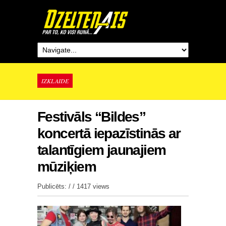
IZKLAIDE
Festivāls “Bildes”
koncertā iepazīstinās ar
talantīgiem jaunajiem
mūziķiem
Publicēts: / /
1417 views