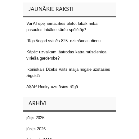
JAUNĀKIE RAKSTI
Vai AI spēj iemācīties blefot labāk nekā
pasaules labākie kāršu spēlētāji?
Rīga šogad svinēs 825. dzimšanas dienu
Kāpēc uzvalkam jāatrodas katra mūsdienīga
vīrieša garderobē?
Ikoniskais Džeks Vaits maija nogalē uzstāsies
Siguldā
A$AP Rocky uzstāsies Rīgā
ARHĪVI
jūlijs 2026
jūnijs 2026