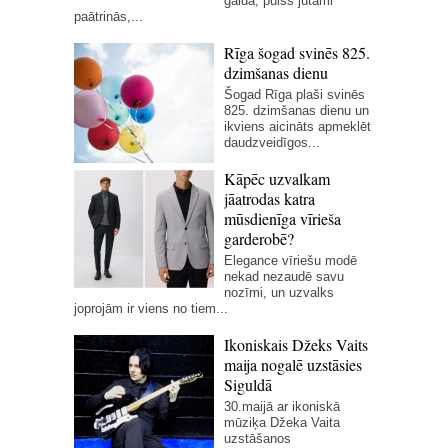
galda, pulss jūtami
paātrinās,...
Rīga šogad svinēs 825.
dzimšanas dienu
Šogad Rīga plaši svinēs
825. dzimšanas dienu un
ikviens aicināts apmeklēt
daudzveidīgos...
Kāpēc uzvalkam
jāatrodas katra
mūsdienīga vīrieša
garderobē?
Elegance vīriešu modē
nekad nezaudē savu
nozīmi, un uzvalks
joprojām ir viens no tiem...
Ikoniskais Džeks Vaits
maija nogalē uzstāsies
Siguldā
30.maijā ar ikoniskā
mūziķa Džeka Vaita
uzstāšanos