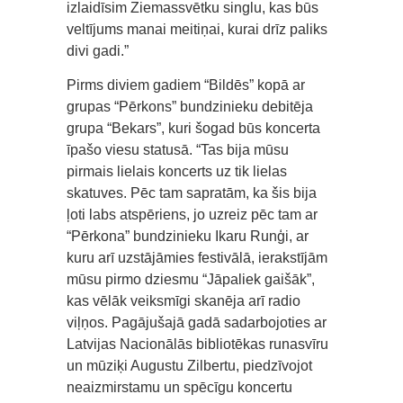
izlaidīsim Ziemassvētku singlu, kas būs
veltījums manai meitiņai, kurai drīz paliks
divi gadi.”
Pirms diviem gadiem “Bildēs” kopā ar
grupas “Pērkons” bundzinieku debitēja
grupa “Bekars”, kuri šogad būs koncerta
īpašo viesu statusā. “Tas bija mūsu
pirmais lielais koncerts uz tik lielas
skatuves. Pēc tam sapratām, ka šis bija
ļoti labs atspēriens, jo uzreiz pēc tam ar
“Pērkona” bundzinieku Ikaru Runģi, ar
kuru arī uzstājāmies festivālā, ierakstījām
mūsu pirmo dziesmu “Jāpaliek gaišāk”,
kas vēlāk veiksmīgi skanēja arī radio
viļņos. Pagājušajā gadā sadarbojoties ar
Latvijas Nacionālās bibliotēkas runasvīru
un mūziķi Augustu Zilbertu, piedzīvojot
neaizmirstamu un spēcīgu koncertu