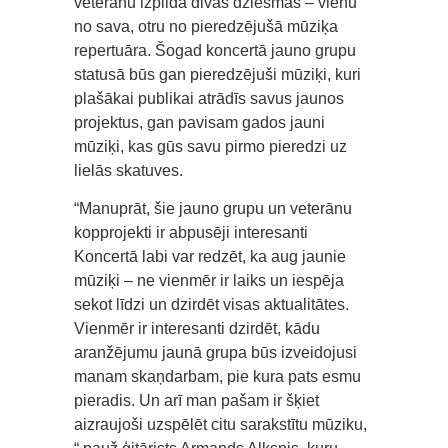
veterānu izpilda divas dziesmas – vienu
no sava, otru no pieredzējušā mūziķa
repertuāra. Šogad koncertā jauno grupu
statusā būs gan pieredzējuši mūziķi, kuri
plašākai publikai atrādīs savus jaunos
projektus, gan pavisam gados jauni
mūziķi, kas gūs savu pirmo pieredzi uz
lielās skatuves.
“Manuprāt, šie jauno grupu un veterānu
kopprojekti ir abpusēji interesanti
Koncertā labi var redzēt, ka aug jaunie
mūziķi – ne vienmēr ir laiks un iespēja
sekot līdzi un dzirdēt visas aktualitātes.
Vienmēr ir interesanti dzirdēt, kādu
aranžējumu jaunā grupa būs izveidojusi
manam skaņdarbam, pie kura pats esmu
pieradis. Un arī man pašam ir šķiet
aizraujoši uzspēlēt citu sarakstītu mūziku,