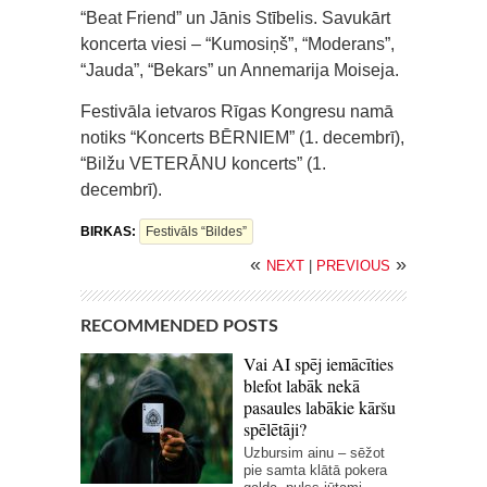
“Beat Friend” un Jānis Stībelis. Savukārt
koncerta viesi – “Kumosiņš”, “Moderans”,
“Jauda”, “Bekars” un Annemarija Moiseja.
Festivāla ietvaros Rīgas Kongresu namā
notiks “Koncerts BĒRNIEM” (1. decembrī),
“Bilžu VETERĀNU koncerts” (1.
decembrī).
BIRKAS:
Festivāls “Bildes”
«
»
NEXT
|
PREVIOUS
RECOMMENDED POSTS
Vai AI spēj iemācīties
blefot labāk nekā
pasaules labākie kāršu
spēlētāji?
Uzbursim ainu – sēžot
pie samta klātā pokera