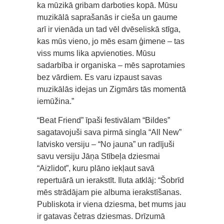
ka mūzikā gribam darboties kopā. Mūsu
muzikālā saprašanās ir cieša un gaume
arī ir vienāda un tad vēl dvēseliskā stīga,
kas mūs vieno, jo mēs esam ģimene – tas
viss mums lika apvienoties. Mūsu
sadarbība ir organiska – mēs saprotamies
bez vārdiem. Es varu izpaust savas
muzikālās idejas un Zigmārs tās momentā
iemūžina.”
“Beat Friend” īpaši festivālam “Bildes”
sagatavojuši sava pirmā singla “All New”
latvisko versiju – “No jauna” un radījuši
savu versiju Jāņa Stībeļa dziesmai
“Aizlidot”, kuru plāno iekļaut savā
repertuārā un ierakstīt. Iluta atklāj: “Šobrīd
mēs strādājam pie albuma ierakstīšanas.
Publiskota ir viena dziesma, bet mums jau
ir gatavas četras dziesmas. Drīzumā