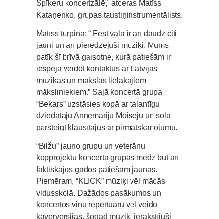
Spīķeru koncertzālē,” atceras Matīss
Kataņenko, grupas taustiņinstrumentālists.
Matīss turpina: “ Festivālā ir arī daudz citi
jauni un arī pieredzējuši mūziķi. Mums
patīk šī brīvā gaisotne, kurā patiešām ir
iespēja veidot kontaktus ar Latvijas
mūzikas un mākslas lielākajiem
māksliniekiem.” Šajā koncertā grupa
“Bekars” uzstāsies kopā ar talantīgu
dziedātāju Annemariju Moiseju un sola
pārsteigt klausītājus ar pirmatskaņojumu.
“Bilžu” jauno grupu un veterānu
kopprojektu koncertā grupas mēdz būt arī
faktiskajos gados patiešām jaunas.
Piemēram, “KLICK” mūziķi vēl mācās
vidusskolā. Dažādos pasākumos un
koncertos viņu repertuāru vēl veido
kaverversijas, šogad mūziķi ierakstījuši