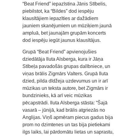
“Beat Friend” iepazīstina Jānis Stībelis,
piebilstot, ka “Bildes” dod iespēju
klausītājiem iepazīties ar dažādiem
jauniem skanējumiem un mūziķiem jaunā
ampluā, bet jaunajām grupām koncerts
dod iespēju iegūt jaunus klausītājus.
Grupā “Beat Friend” apvienojušies
dziedātāja Iluta Alsberga, kura ir Jāņa
Stībeļa pavadošās grupas dalībniece, un
viņas brālis Zigmārs Valters. Grupā Iluta
dzied, pilda dīdžeja uzdevumus un ir arī
mūzikas un teksta autore, bet Zigmārs ir
bundzinieks, kā arī veic mūzikas
pēcapstrādi. Iluta Alsberga stāsta: “Šajā
vasarā – jūnijā, kad brālis atgriezās no
Anglijas. Viņš apmēram piecus gadus bija
prom no dzimtenes un tas bija pietiekami
ilgs laiks, lai pārdomātu lietas un saprastu,