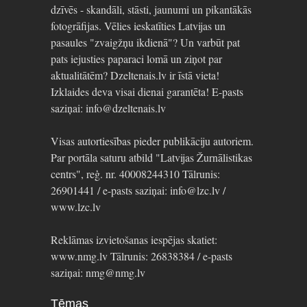
dzīvēs - skandāli, stāsti, jaunumi un pikantākās
fotogrāfijas. Vēlies ieskatīties Latvijas un
pasaules "zvaigžņu ikdienā"? Un varbūt pat
pats iejusties paparaci lomā un ziņot par
aktualitātēm? Dzeltenais.lv ir īstā vieta!
Izklaides deva visai dienai garantēta! E-pasts
saziņai: info@dzeltenais.lv
Visas autortiesības pieder publikāciju autoriem.
Par portāla saturu atbild "Latvijas Žurnālistikas
centrs", reģ. nr. 40008244310 Tālrunis:
26901441 / e-pasts saziņai: info@lzc.lv /
www.lzc.lv
Reklāmas izvietošanas iespējas skatiet:
www.nmg.lv Tālrunis: 26838384 / e-pasts
saziņai: nmg@nmg.lv
Tēmas