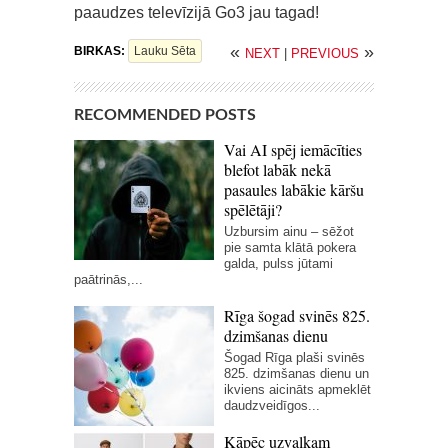
paaudzes televīzijā Go3 jau tagad!
«
»
BIRKAS:
Lauku Sēta
NEXT
|
PREVIOUS
RECOMMENDED POSTS
Vai AI spēj iemācīties
blefot labāk nekā
pasaules labākie kāršu
spēlētāji?
Uzbursim ainu – sēžot
pie samta klātā pokera
galda, pulss jūtami
paātrinās,...
Rīga šogad svinēs 825.
dzimšanas dienu
Šogad Rīga plaši svinēs
825. dzimšanas dienu un
ikviens aicināts apmeklēt
daudzveidīgos...
Kāpēc uzvalkam