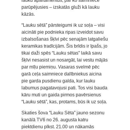
lauku apartamentus, par ko saimniece
parūpējusies – izskatās gluži kā lauku
kāzās.
“Lauku sētā” pārsteigumi ik uz soļa – visi
aicināti pie podnieka ripas izveidot savu
izbalsošanas šķīvi pēc senajām latgaliešu
keramikas tradīcijām. Šis brīdis ir īpašs, jo
tikai daži spēs “Lauku sētas” laikā savu
šķīvi nesasist un nosargāt, lai vestu mājās
par mīļu piemiņu. Vasaras svelmē pēc
garā ceļa saimniece dalībniekus aicina
pie garda pusdienu galda, kur lauku
labumus pagatavojusi pati. Tos visi bauda
kāru muti un gaida pirmos pavērsienus
“Lauku sētā”, kas, protams, būs ik uz soļa.
Skaties šova “Lauku Sēta” jauno sezonu
kanālā TV6 no 26. augusta katru
piektdienu plkst. 21.00 un nākamās