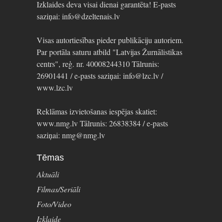
Izklaides deva visai dienai garantēta! E-pasts
saziņai: info@dzeltenais.lv
Visas autortiesības pieder publikāciju autoriem.
Par portāla saturu atbild "Latvijas Žurnālistikas
centrs", reģ. nr. 40008244310 Tālrunis:
26901441 / e-pasts saziņai: info@lzc.lv /
www.lzc.lv
Reklāmas izvietošanas iespējas skatiet:
www.nmg.lv Tālrunis: 26838384 / e-pasts
saziņai: nmg@nmg.lv
Tēmas
Aktuāli
Filmas/Seriāli
Foto/Video
Izklaide