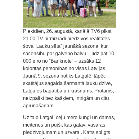
Piektdien, 26. augustā, kanālā TV6 plkst.
21.00 TV pirmizrādi piedzīvos realitātes
šova “Lauku sēta” jaunākā sezona, kur
sacensību par galveno balvu – līdz pat 10
000 eiro no “Banknote” – uzsāks 12
kolorītas personības no visas Latvijas.
Jaunā 9. sezona notiks Latgalē, tāpēc
skatītājus sagaida šarmantā lauku dzīve,
Latgales bagātība un krāšņums. Protams,
neizpalikt bez kašķiem, intrigām un citu
aprunāšanām.
Uz tālo Latgali ceļu mēro kungi un dāmas,
meitenes un puiši, kas gatavi vasaras
piedzīvojumam un uzvarai. Katrs spilgts