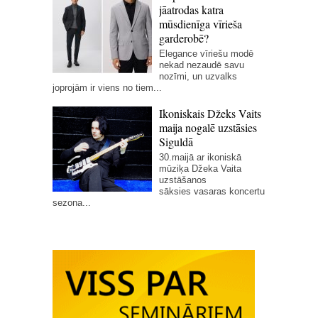
jāatrodas katra
mūsdienīga vīrieša
garderobē?
Elegance vīriešu modē
nekad nezaudē savu
nozīmi, un uzvalks
joprojām ir viens no tiem...
Ikoniskais Džeks Vaits
maija nogalē uzstāsies
Siguldā
30.maijā ar ikoniskā
mūziķa Džeka Vaita
uzstāšanos
sāksies vasaras koncertu
sezona...