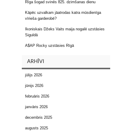
Rīga šogad svinēs 825. dzimšanas dienu
Kāpēc uzvalkam jāatrodas katra mūsdienīga
vīrieša garderobē?
Ikoniskais Džeks Vaits maija nogalē uzstāsies
Siguldā
A$AP Rocky uzstāsies Rīgā
ARHĪVI
jūlijs 2026
jūnijs 2026
februāris 2026
janvāris 2026
decembris 2025
augusts 2025