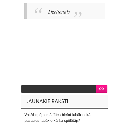
Dzeltenais
JAUNĀKIE RAKSTI
Vai AI spēj iemācīties blefot labāk nekā
pasaules labākie kāršu spēlētāji?