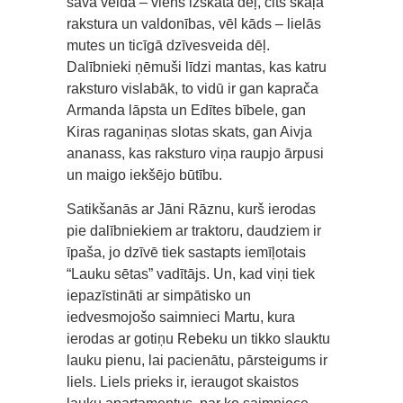
savā veidā – viens izskata dēļ, cits skaļā
rakstura un valdonības, vēl kāds – lielās
mutes un ticīgā dzīvesveida dēļ.
Dalībnieki ņēmuši līdzi mantas, kas katru
raksturo vislabāk, to vidū ir gan kaprača
Armanda lāpsta un Edītes bībele, gan
Kiras raganiņas slotas skats, gan Aivja
ananass, kas raksturo viņa raupjo ārpusi
un maigo iekšējo būtību.
Satikšanās ar Jāni Rāznu, kurš ierodas
pie dalībniekiem ar traktoru, daudziem ir
īpaša, jo dzīvē tiek sastapts iemīļotais
“Lauku sētas” vadītājs. Un, kad viņi tiek
iepazīstināti ar simpātisko un
iedvesmojošo saimnieci Martu, kura
ierodas ar gotiņu Rebeku un tikko slauktu
lauku pienu, lai pacienātu, pārsteigums ir
liels. Liels prieks ir, ieraugot skaistos