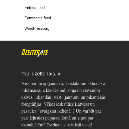
Entries feed
Comments feed
WordPress.org
Par dzeltenais.lv
Viss par un ap jaunāko, karstāko un aktuālāko
informāciju izklaides industrijā un slavenību
dzīvēs - skandāli, stāsti, jaunumi un pikantākās
fotogrāfijas. Vēlies ieskatīties Latvijas un
pasaules "zvaigžņu ikdienā"? Un varbūt pat
pats iejusties paparaci lomā un ziņot par
aktualitātēm? Dzeltenais.lv ir īstā vieta!