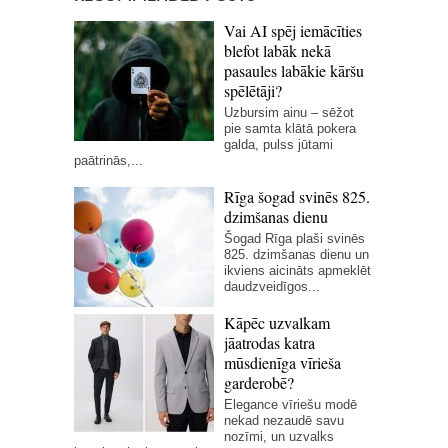
Vai AI spēj iemācīties
blefot labāk nekā
pasaules labākie kāršu
spēlētāji?
Uzbursim ainu – sēžot
pie samta klātā pokera
galda, pulss jūtami
paātrinās,...
Rīga šogad svinēs 825.
dzimšanas dienu
Šogad Rīga plaši svinēs
825. dzimšanas dienu un
ikviens aicināts apmeklēt
daudzveidīgos...
Kāpēc uzvalkam
jāatrodas katra
mūsdienīga vīrieša
garderobē?
Elegance vīriešu modē
nekad nezaudē savu
nozīmi, un uzvalks