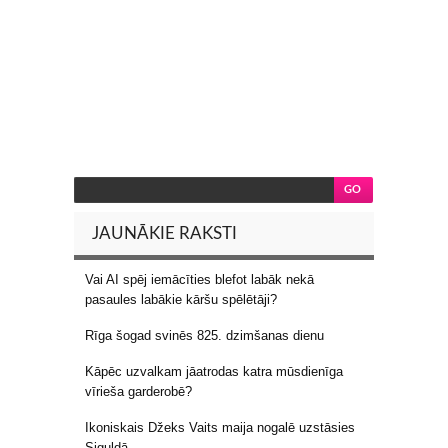
JAUNĀKIE RAKSTI
Vai AI spēj iemācīties blefot labāk nekā
pasaules labākie kāršu spēlētāji?
Rīga šogad svinēs 825. dzimšanas dienu
Kāpēc uzvalkam jāatrodas katra mūsdienīga
vīrieša garderobē?
Ikoniskais Džeks Vaits maija nogalē uzstāsies
Siguldā