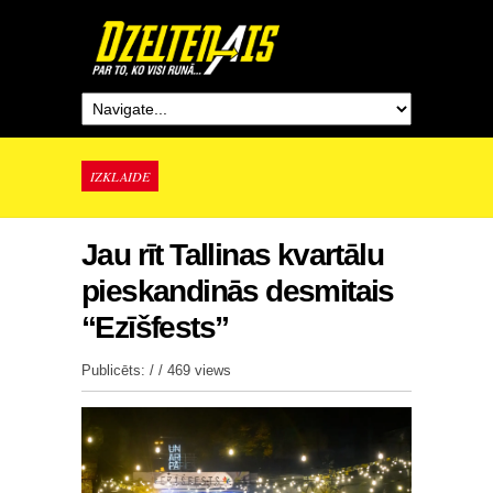
IZKLAIDE
Jau rīt Tallinas kvartālu
pieskandinās desmitais
“Ezīšfests”
Publicēts: / /
469 views