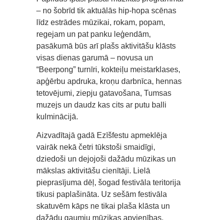
– no šobrīd tik aktuālās hip-hopa scēnas
līdz estrādes mūzikai, rokam, popam,
regejam un pat panku leģendām,
pasākumā būs arī plašs aktivitāšu klāsts
visas dienas garumā – novusa un
“Beerpong” turnīri, kokteiļu meistarklases,
apģērbu apdruka, kroņu darbnīca, hennas
tetovējumi, ziepju gatavošana, Tumsas
muzejs un daudz kas cits ar putu balli
kulminācijā.
Aizvadītajā gadā Ezīšfestu apmeklēja
vairāk nekā četri tūkstoši smaidīgi,
dziedoši un dejojoši dažādu mūzikas un
mākslas aktivitāšu cienītāji. Lielā
pieprasījuma dēļ, šogad festivāla teritorija
tikusi paplašināta. Uz sešām festivāla
skatuvēm kāps ne tikai plaša klāsta un
dažādu gaumju mūzikas apvienības,