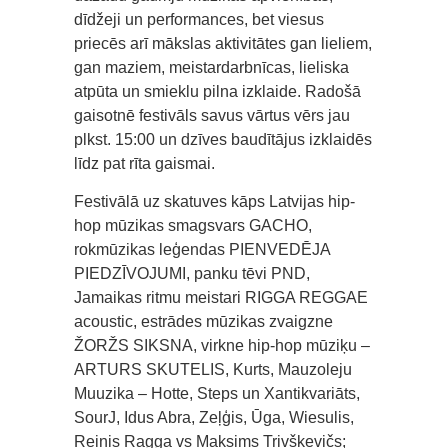
dīdžeji un performances, bet viesus
priecēs arī mākslas aktivitātes gan lieliem,
gan maziem, meistardarbnīcas, lieliska
atpūta un smieklu pilna izklaide. Radošā
gaisotnē festivāls savus vārtus vērs jau
plkst. 15:00 un dzīves baudītājus izklaidēs
līdz pat rīta gaismai.
Festivālā uz skatuves kāps Latvijas hip-
hop mūzikas smagsvars GACHO,
rokmūzikas leģendas PIENVEDĒJA
PIEDZĪVOJUMI, panku tēvi PND,
Jamaikas ritmu meistari RIGGA REGGAE
acoustic, estrādes mūzikas zvaigzne
ŽORŽS SIKSNA, virkne hip-hop mūziķu –
ARTURS SKUTELIS, Kurts, Mauzoleju
Muuzika – Hotte, Steps un Xantikvariāts,
SourJ, Idus Abra, Zeļģis, Ūga, Wiesulis,
Reinis Ragga vs Maksims Trivškevičs;