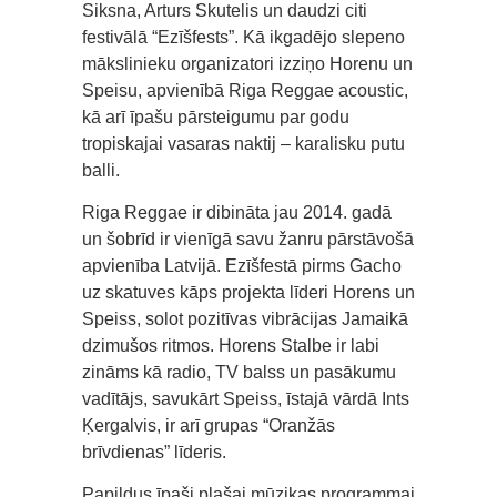
Siksna, Arturs Skutelis un daudzi citi
festivālā “Ezīšfests”. Kā ikgadējo slepeno
mākslinieku organizatori izziņo Horenu un
Speisu, apvienībā Riga Reggae acoustic,
kā arī īpašu pārsteigumu par godu
tropiskajai vasaras naktij – karalisku putu
balli.
Riga Reggae ir dibināta jau 2014. gadā
un šobrīd ir vienīgā savu žanru pārstāvošā
apvienība Latvijā. Ezīšfestā pirms Gacho
uz skatuves kāps projekta līderi Horens un
Speiss, solot pozitīvas vibrācijas Jamaikā
dzimušos ritmos. Horens Stalbe ir labi
zināms kā radio, TV balss un pasākumu
vadītājs, savukārt Speiss, īstajā vārdā Ints
Ķergalvis, ir arī grupas “Oranžās
brīvdienas” līderis.
Papildus īpaši plašai mūzikas programmai