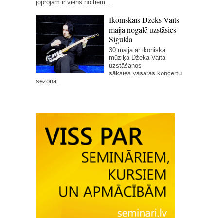
joprojām ir viens no tiem...
Ikoniskais Džeks Vaits
maija nogalē uzstāsies
Siguldā
30.maijā ar ikoniskā
mūziķa Džeka Vaita
uzstāšanos
sāksies vasaras koncertu
sezona...