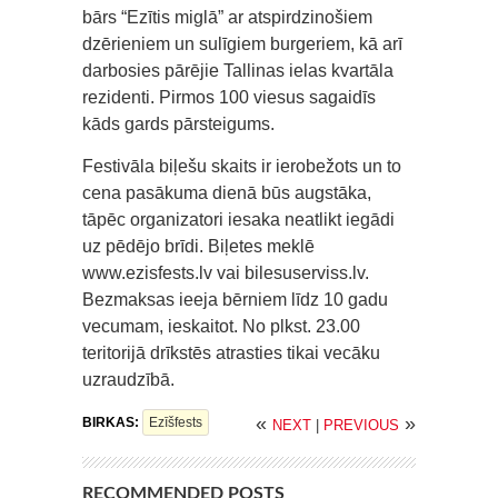
bārs “Ezītis miglā” ar atspirdzinošiem
dzērieniem un sulīgiem burgeriem, kā arī
darbosies pārējie Tallinas ielas kvartāla
rezidenti. Pirmos 100 viesus sagaidīs
kāds gards pārsteigums.
Festivāla biļešu skaits ir ierobežots un to
cena pasākuma dienā būs augstāka,
tāpēc organizatori iesaka neatlikt iegādi
uz pēdējo brīdi. Biļetes meklē
www.ezisfests.lv vai bilesuserviss.lv.
Bezmaksas ieeja bērniem līdz 10 gadu
vecumam, ieskaitot. No plkst. 23.00
teritorijā drīkstēs atrasties tikai vecāku
uzraudzībā.
«
»
BIRKAS:
Ezīšfests
NEXT
|
PREVIOUS
RECOMMENDED POSTS