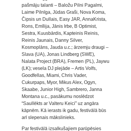
pašmāju talanti – Baložu Pilni Pagalmi,
Laime Pilnīga, Jūdas Graši, Nova Koma,
Čipsis un Dullais, Easy JAR, AnnaKrista,
Rons, Emīlija, Jānis Irbe, B Optimist,
Sestra, Kuusbārdis, Kapteinis Reinis,
Reinis Jaunais, Danny Silver,
Kosmoplāns, Jauda u.c.; ārzemju draugi –
Slava (UA), Jonas Lindberg (SWE),
Nalata Project (BRA), Fremen (PL), Jaywu
(LK); vesela DJ plejāde – Artis Volfs,
Goodfellas, Miami, Chris Vader,
Cukurpaps, Myor, Mikus Alex, Ogyn,
Skaabe, Junior High, Sambrero, Janna
Montana u.c., pasākumu noslēdzot
“Saullēkts ar Valteru Keici” uz angāra
kāpnēm. Kā ierasts ik gadu, festivālā būs
arī slepenais mākslinieks.
Par festivālā izsalkušajiem parūpēsies