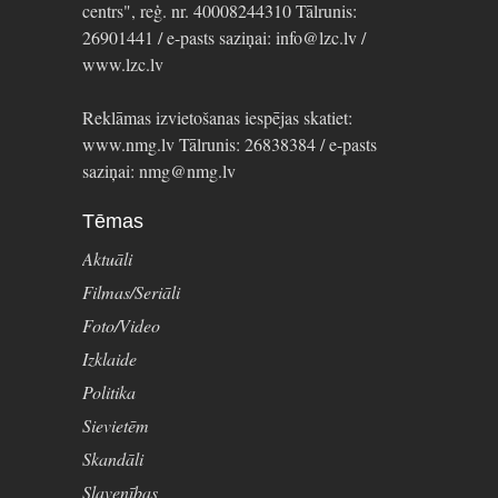
centrs", reģ. nr. 40008244310 Tālrunis:
26901441 / e-pasts saziņai: info@lzc.lv /
www.lzc.lv
Reklāmas izvietošanas iespējas skatiet:
www.nmg.lv Tālrunis: 26838384 / e-pasts
saziņai: nmg@nmg.lv
Tēmas
Aktuāli
Filmas/Seriāli
Foto/Video
Izklaide
Politika
Sievietēm
Skandāli
Slavenības