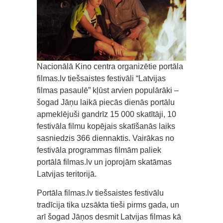
Nacionālā Kino centra organizētie portāla
filmas.lv tiešsaistes festivāli “Latvijas
filmas pasaulē” kļūst arvien populārāki –
šogad Jāņu laikā piecās dienās portālu
apmeklējuši gandrīz 15 000 skatītāji, 10
festivāla filmu kopējais skatīšanās laiks
sasniedzis 366 diennaktis. Vairākas no
festivāla programmas filmām paliek
portālā filmas.lv un joprojām skatāmas
Latvijas teritorijā.
Portāla filmas.lv tiešsaistes festivālu
tradīcija tika uzsākta tieši pirms gada, un
arī šogad Jāņos desmit Latvijas filmas kā