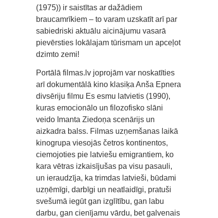
(1975)) ir saistītas ar dažādiem
braucamrīkiem – to varam uzskatīt arī par
sabiedriski aktuālu aicinājumu vasarā
pievērsties lokālajam tūrismam un apceļot
dzimto zemi!
Portālā filmas.lv joprojām var noskatīties
arī dokumentālā kino klasiķa Anša Epnera
divsēriju filmu Es esmu latvietis (1990),
kuras emocionālo un filozofisko slāni
veido Imanta Ziedoņa scenārijs un
aizkadra balss. Filmas uzņemšanas laikā
kinogrupa viesojās četros kontinentos,
ciemojoties pie latviešu emigrantiem, ko
kara vētras izkaisījušas pa visu pasauli,
un ieraudzīja, ka trimdas latvieši, būdami
uzņēmīgi, darbīgi un neatlaidīgi, pratuši
svešumā iegūt gan izglītību, gan labu
darbu, gan cienījamu vārdu, bet galvenais