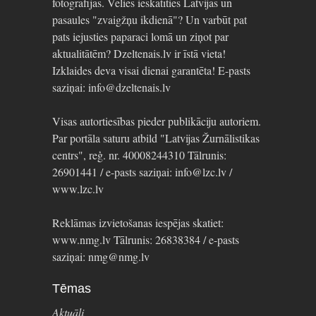
fotogrāfijas. Vēlies ieskatīties Latvijas un
pasaules "zvaigžņu ikdienā"? Un varbūt pat
pats iejusties paparaci lomā un ziņot par
aktualitātēm? Dzeltenais.lv ir īstā vieta!
Izklaides deva visai dienai garantēta! E-pasts
saziņai: info@dzeltenais.lv
Visas autortiesības pieder publikāciju autoriem.
Par portāla saturu atbild "Latvijas Žurnālistikas
centrs", reģ. nr. 40008244310 Tālrunis:
26901441 / e-pasts saziņai: info@lzc.lv /
www.lzc.lv
Reklāmas izvietošanas iespējas skatiet:
www.nmg.lv Tālrunis: 26838384 / e-pasts
saziņai: nmg@nmg.lv
Tēmas
Aktuāli