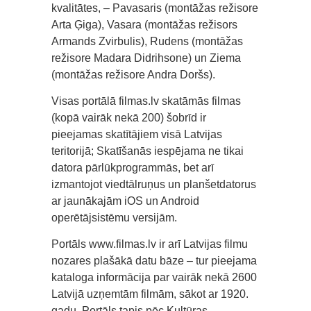
kvalitātes, – Pavasaris (montāžas režisore
Arta Ģiga), Vasara (montāžas režisors
Armands Zvirbulis), Rudens (montāžas
režisore Madara Didrihsone) un Ziema
(montāžas režisore Andra Doršs).
Visas portālā filmas.lv skatāmās filmas
(kopā vairāk nekā 200) šobrīd ir
pieejamas skatītājiem visā Latvijas
teritorijā; Skatīšanās iespējama ne tikai
datora pārlūkprogrammās, bet arī
izmantojot viedtālruņus un planšetdatorus
ar jaunākajām iOS un Android
operētājsistēmu versijām.
Portāls www.filmas.lv ir arī Latvijas filmu
nozares plašākā datu bāze – tur pieejama
kataloga informācija par vairāk nekā 2600
Latvijā uzņemtām filmām, sākot ar 1920.
gadu. Portāls tapis pēc Kultūras