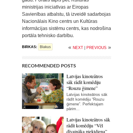
ministrijas iniciatīvas ar Eiropas
Savienības atbalstu, tā izveidē sadarbojas
Nacionālais Kino centrs un Kultūras
informācijas sistēmu centrs, kas nodrošina
portāla tehnisko darbību.
«
»
BIRKAS:
Blakus
NEXT
|
PREVIOUS
RECOMMENDED POSTS
Latvijas kinoteātros
sāk rādīt komēdiju
“Rouzu ģimene”
Latvijas kinoteātros sāk
rādīt komēdiju “Rouzu
ģimene”. Perfektajam
pārim...
Latvijas kinoteātros sāk
rādīt komēdiju “Vēl
dīvaināka piektdiena”