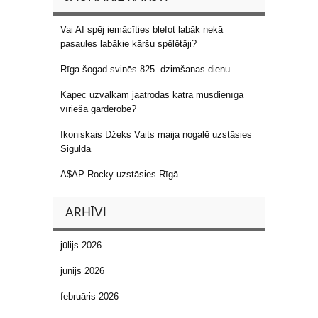
Vai AI spēj iemācīties blefot labāk nekā
pasaules labākie kāršu spēlētāji?
Rīga šogad svinēs 825. dzimšanas dienu
Kāpēc uzvalkam jāatrodas katra mūsdienīga
vīrieša garderobē?
Ikoniskais Džeks Vaits maija nogalē uzstāsies
Siguldā
A$AP Rocky uzstāsies Rīgā
ARHĪVI
jūlijs 2026
jūnijs 2026
februāris 2026