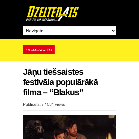
FILMAS/SERIĀLI
Jāņu tiešsaistes
festivāla populārākā
filma – “Blakus”
Publicēts: / /
534 views