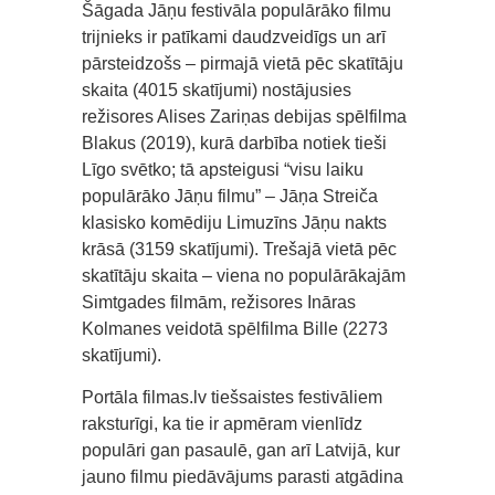
Šāgada Jāņu festivāla populārāko filmu
trijnieks ir patīkami daudzveidīgs un arī
pārsteidzošs – pirmajā vietā pēc skatītāju
skaita (4015 skatījumi) nostājusies
režisores Alises Zariņas debijas spēlfilma
Blakus (2019), kurā darbība notiek tieši
Līgo svētko; tā apsteigusi “visu laiku
populārāko Jāņu filmu” – Jāņa Streiča
klasisko komēdiju Limuzīns Jāņu nakts
krāsā (3159 skatījumi). Trešajā vietā pēc
skatītāju skaita – viena no populārākajām
Simtgades filmām, režisores Ināras
Kolmanes veidotā spēlfilma Bille (2273
skatījumi).
Portāla filmas.lv tiešsaistes festivāliem
raksturīgi, ka tie ir apmēram vienlīdz
populāri gan pasaulē, gan arī Latvijā, kur
jauno filmu piedāvājums parasti atgādina