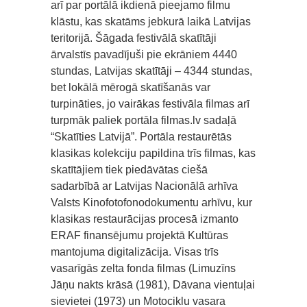
arī par portālā ikdienā pieejamo filmu
klāstu, kas skatāms jebkurā laikā Latvijas
teritorijā. Šāgada festivālā skatītāji
ārvalstīs pavadījuši pie ekrāniem 4440
stundas, Latvijas skatītāji – 4344 stundas,
bet lokālā mērogā skatīšanās var
turpināties, jo vairākas festivāla filmas arī
turpmāk paliek portāla filmas.lv sadaļā
“Skatīties Latvijā”. Portāla restaurētās
klasikas kolekciju papildina trīs filmas, kas
skatītājiem tiek piedāvātas ciešā
sadarbībā ar Latvijas Nacionālā arhīva
Valsts Kinofotofonodokumentu arhīvu, kur
klasikas restaurācijas procesā izmanto
ERAF finansējumu projektā Kultūras
mantojuma digitalizācija. Visas trīs
vasarīgās zelta fonda filmas (Limuzīns
Jāņu nakts krāsā (1981), Dāvana vientuļai
sievietei (1973) un Motociklu vasara