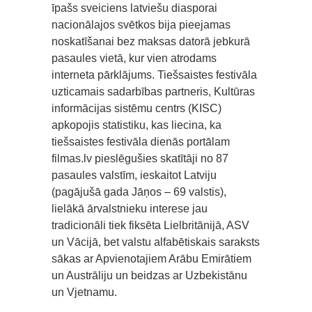
īpašs sveiciens latviešu diasporai
nacionālajos svētkos bija pieejamas
noskatīšanai bez maksas datorā jebkurā
pasaules vietā, kur vien atrodams
interneta pārklājums. Tiešsaistes festivāla
uzticamais sadarbības partneris, Kultūras
informācijas sistēmu centrs (KISC)
apkopojis statistiku, kas liecina, ka
tiešsaistes festivāla dienās portālam
filmas.lv pieslēgušies skatītāji no 87
pasaules valstīm, ieskaitot Latviju
(pagājušā gada Jāņos – 69 valstis),
lielākā ārvalstnieku interese jau
tradicionāli tiek fiksēta Lielbritānijā, ASV
un Vācijā, bet valstu alfabētiskais saraksts
sākas ar Apvienotajiem Arābu Emirātiem
un Austrāliju un beidzas ar Uzbekistānu
un Vjetnamu.