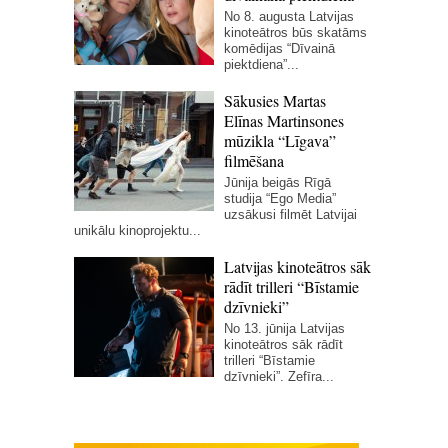
No 8. augusta Latvijas
kinoteātros būs skatāms
komēdijas “Dīvainā
piektdiena”...
Sākusies Martas
Elīnas Martinsones
mūzikla “Līgava”
filmēšana
Jūnija beigās Rīgā
studija “Ego Media”
uzsākusi filmēt Latvijai
unikālu kinoprojektu...
Latvijas kinoteātros sāk
rādīt trilleri “Bīstamie
dzīvnieki”
No 13. jūnija Latvijas
kinoteātros sāk rādīt
trilleri “Bīstamie
dzīvnieki”. Zefīra...