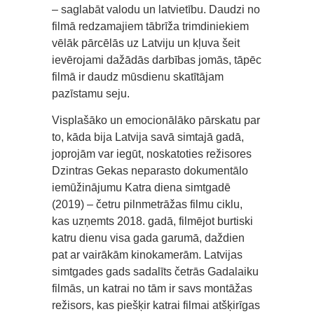
– saglabāt valodu un latvietību. Daudzi no
filmā redzamajiem tābrīža trimdiniekiem
vēlāk pārcēlās uz Latviju un kļuva šeit
ievērojami dažādās darbības jomās, tāpēc
filmā ir daudz mūsdienu skatītājam
pazīstamu seju.
Visplašāko un emocionālāko pārskatu par
to, kāda bija Latvija savā simtajā gadā,
joprojām var iegūt, noskatoties režisores
Dzintras Gekas neparasto dokumentālo
iemūžinājumu Katra diena simtgadē
(2019) – četru pilnmetrāžas filmu ciklu,
kas uzņemts 2018. gadā, filmējot burtiski
katru dienu visa gada garumā, daždien
pat ar vairākām kinokamerām. Latvijas
simtgades gads sadalīts četrās Gadalaiku
filmās, un katrai no tām ir savs montāžas
režisors, kas piešķir katrai filmai atšķirīgas