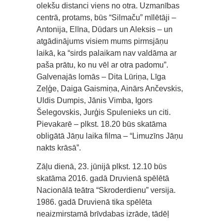
olekšu distanci viens no otra. Uzmanības
centrā, protams, būs “Silmaču” mīlētāji –
Antonija, Elīna, Dūdars un Aleksis – un
atgādinājums visiem mums pirmsjāņu
laikā, ka “sirds palaikam nav valdāma ar
paša prātu, ko nu vēl ar otra padomu”.
Galvenajās lomās – Dita Lūriņa, Līga
Zeļģe, Daiga Gaismiņa, Ainārs Ančevskis,
Uldis Dumpis, Jānis Vimba, Igors
Šelegovskis, Jurģis Spulenieks un citi.
Pievakarē – plkst. 18.20 būs skatāma
obligātā Jāņu laika filma – “Limuzīns Jāņu
nakts krāsā”.
Zāļu dienā, 23. jūnijā plkst. 12.10 būs
skatāma 2016. gadā Druvienā spēlētā
Nacionālā teātra “Skroderdienu” versija.
1986. gadā Druvienā tika spēlēta
neaizmirstamā brīvdabas izrāde, tādēļ