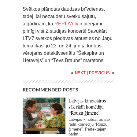
Svētkos plānotas daudzas brīvdienas,
tādēļ, lai nezaudētu svētku sajūtu,
atgādinām, ka
REPLAY.lv
ir pieejami
pilnīgi visi Z studijas koncerti! Savukārt
LTV7 svētkos piedāvās atpūsties no Jāņu
tematikas, jo 23. un 24. jūnijā tur būs
vērojams detektīvseriālu “Šekspīra un
Hetavejs” un “Tēvs Brauns” maratons.
«
»
NEXT
|
PREVIOUS
RECOMMENDED POSTS
Latvijas kinoteātros
sāk rādīt komēdiju
“Rouzu ģimene”
Latvijas kinoteātros sāk
rādīt komēdiju “Rouzu
ģimene”. Perfektajam
pārim...