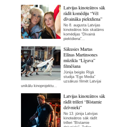
Latvijas kinoteātros sāk
rādīt komēdiju “Vēl
dīvaināka piektdiena”
No 8. augusta Latvijas
kinoteātros būs skatāms
komēdijas “Dīvainā
piektdiena”...
Sākusies Martas
Elīnas Martinsones
mūzikla “Līgava”
filmēšana
Jūnija beigās Rīgā
studija “Ego Media”
uzsākusi filmēt Latvijai
unikālu kinoprojektu...
Latvijas kinoteātros sāk
rādīt trilleri “Bīstamie
dzīvnieki”
No 13. jūnija Latvijas
kinoteātros sāk rādīt
trilleri “Bīstamie