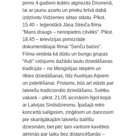
pirms 4 gadiem teātris atgriezās Druvienā,
lai ar jaunu azartu un prieku brīvā dabā
izdzīvotu Vidzemes sētas stāstu. Plkst.
15.40 – leģendārā Jāņa Streiča filma
“Mans draugs – nenopietns cilvēks”. Plkst.
18.45 – televīzijas pirmizrāde
dokumentālajai filmai “Senču balsis”.
Filma veidota kā dūdu un bungu grupas
“Auļi” ceļojums dažādu tautu dziedāšanas
tradīcijās – no Mongolijas stepēm un
rīkles dziedāšanas, līdz Austrijas Alpiem
un jodelēšanai. Protams, būs arī stāsts par
latviešu tradicionālo dziedāšanu. Svētku
vakarā – plkst. 21.05 aicināsim līgot kopā
ar Latvijas Sirdsdziesmu. Īpašajā retro
koncertā salīgosim, ziņģēsim un dancosim
pie skanīgākajām latviešu ballīšu
dziesmām, bet pēc tam varēsim kavēties
atmiņās par laiku bez distancēšanās –