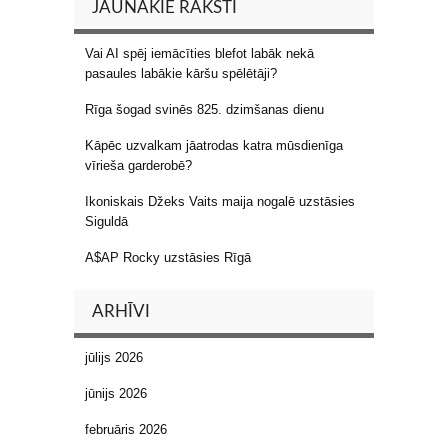
JAUNĀKIE RAKSTI
Vai AI spēj iemācīties blefot labāk nekā
pasaules labākie kāršu spēlētāji?
Rīga šogad svinēs 825. dzimšanas dienu
Kāpēc uzvalkam jāatrodas katra mūsdienīga
vīrieša garderobē?
Ikoniskais Džeks Vaits maija nogalē uzstāsies
Siguldā
A$AP Rocky uzstāsies Rīgā
ARHĪVI
jūlijs 2026
jūnijs 2026
februāris 2026