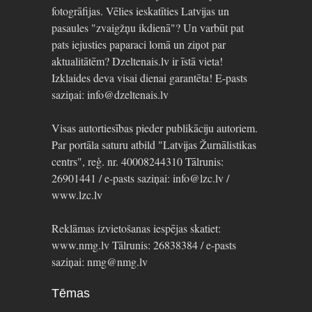
fotogrāfijas. Vēlies ieskatīties Latvijas un
pasaules "zvaigžņu ikdienā"? Un varbūt pat
pats iejusties paparaci lomā un ziņot par
aktualitātēm? Dzeltenais.lv ir īstā vieta!
Izklaides deva visai dienai garantēta! E-pasts
saziņai: info@dzeltenais.lv
Visas autortiesības pieder publikāciju autoriem.
Par portāla saturu atbild "Latvijas Žurnālistikas
centrs", reģ. nr. 40008244310 Tālrunis:
26901441 / e-pasts saziņai: info@lzc.lv /
www.lzc.lv
Reklāmas izvietošanas iespējas skatiet:
www.nmg.lv Tālrunis: 26838384 / e-pasts
saziņai: nmg@nmg.lv
Tēmas