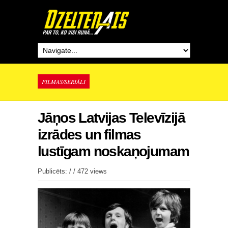
FILMAS/SERIĀLI
Jāņos Latvijas Televīzijā
izrādes un filmas
lustīgam noskaņojumam
Publicēts: / /
472 views