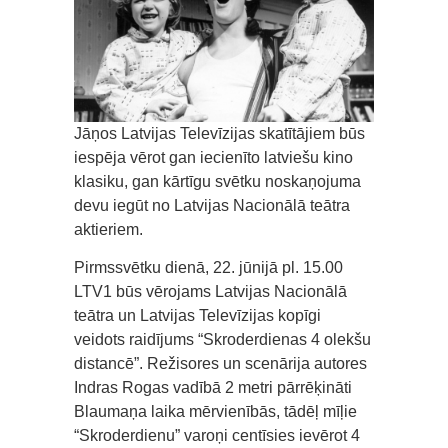
Jāņos Latvijas Televīzijas skatītājiem būs
iespēja vērot gan iecienīto latviešu kino
klasiku, gan kārtīgu svētku noskaņojuma
devu iegūt no Latvijas Nacionālā teātra
aktieriem.
Pirmssvētku dienā, 22. jūnijā pl. 15.00
LTV1 būs vērojams Latvijas Nacionālā
teātra un Latvijas Televīzijas kopīgi
veidots raidījums “Skroderdienas 4 olekšu
distancē”. Režisores un scenārija autores
Indras Rogas vadībā 2 metri pārrēķināti
Blaumaņa laika mērvienībās, tādēļ mīļie
“Skroderdienu” varoņi centīsies ievērot 4