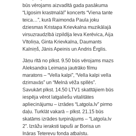
būs vērojams aizvadītā gada pasākuma
“Līgosim krastmalā!” koncerts “Viena tante
teica…”, kurā Raimonda Paula joku
dziesmas Kristapa Krievkalna muzikālajā
virsuzraudzībā izpildīja Ieva Kerēvica, Aija
Vītoliņa, Ginta Krievkalna, Daumants
Kalniņš, Jānis Apeinis un Andris Ērglis.
Jāņu rītā no plkst. 9.50 būs vērojams mazs
Aleksandra Leimaņa jautrāko filmu
maratons – “Vella kalpi”, “Vella kalpi vella
dzirnavās” un “Melnā vēža spīlēs”.
Savukārt plkst. 14.50 LTV1 skatītājiem būs
iespēja vērot latgaliešu vitalitātes
apliecinājumu – izrādes “Latgola.lv” pirmo
daļu. Turklāt vakarā – plkst. 21.15 būs
skatāms izrādes turpinājums – “Latgola.lv
2”. Izrāžu ieraksti tapuši ar Borisa un
Ināras Teterevu fonda atbalstu.