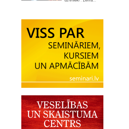
dzīvnieki”. Zefīra...