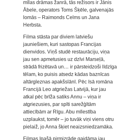
mīlas drāmas žanrā, tās režisors ir Jānis
Ābele, operators Toms Šķēle, galvenajās
lomās – Raimonds Celms un Jana
Herbsta.
Filma stāsta par diviem latviešu
jauniešiem, kuri sastopas Francijas
dienvidos. Viņš studē restaurāciju, viņa
jau sen apmetusies uz dzīvi Marseļā,
strādā frizētavā un… ir pārsteidzoši līdzīga
tēlam, ko puisis atsedz kādas baznīcas
altārgleznas apakšslānī. Pēc īsā romāna
Francijā Leo atgriežas Latvijā, kur jau
atkal pēc brīža satiks Annu – viņa ir
atgriezusies, par spīti sarežģītām
attiecībām ar Rīgu. Abu mīlestība
uzplaukst, tomēr – jo tuvāk viņi viens otru
pielaiž, jo Anna šķiet neaizsniedzamāka.
Filmas īpašā pirmizrāde gaidāma jau