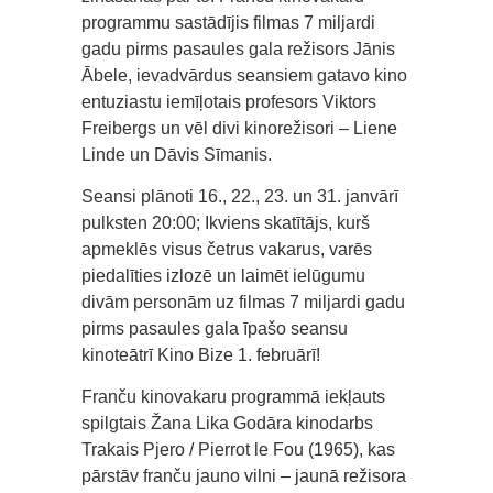
programmu sastādījis filmas 7 miljardi
gadu pirms pasaules gala režisors Jānis
Ābele, ievadvārdus seansiem gatavo kino
entuziastu iemīļotais profesors Viktors
Freibergs un vēl divi kinorežisori – Liene
Linde un Dāvis Sīmanis.
Seansi plānoti 16., 22., 23. un 31. janvārī
pulksten 20:00; Ikviens skatītājs, kurš
apmeklēs visus četrus vakarus, varēs
piedalīties izlozē un laimēt ielūgumu
divām personām uz filmas 7 miljardi gadu
pirms pasaules gala īpašo seansu
kinoteātrī Kino Bize 1. februārī!
Franču kinovakaru programmā iekļauts
spilgtais Žana Lika Godāra kinodarbs
Trakais Pjero / Pierrot le Fou (1965), kas
pārstāv franču jauno vilni – jaunā režisora