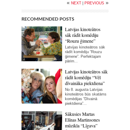
«
»
NEXT
|
PREVIOUS
RECOMMENDED POSTS
Latvijas kinoteātros
sāk rādīt komēdiju
“Rouzu ģimene”
Latvijas kinoteātros sāk
rādīt komēdiju “Rouzu
ģimene”. Perfektajam
pārim...
Latvijas kinoteātros sāk
rādīt komēdiju “Vēl
dīvaināka piektdiena”
No 8. augusta Latvijas
kinoteātros būs skatāms
komēdijas “Dīvainā
piektdiena”...
Sākusies Martas
Elīnas Martinsones
mūzikla “Līgava”