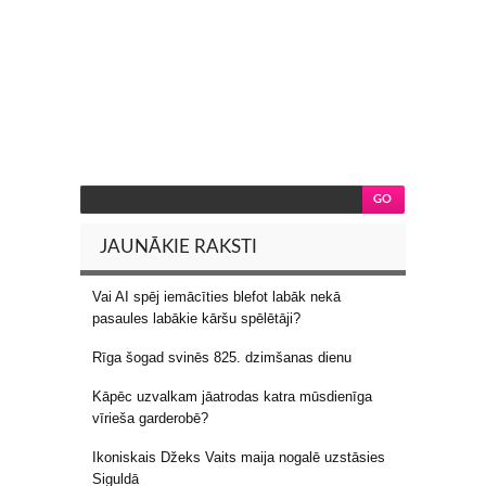
JAUNĀKIE RAKSTI
Vai AI spēj iemācīties blefot labāk nekā
pasaules labākie kāršu spēlētāji?
Rīga šogad svinēs 825. dzimšanas dienu
Kāpēc uzvalkam jāatrodas katra mūsdienīga
vīrieša garderobē?
Ikoniskais Džeks Vaits maija nogalē uzstāsies
Siguldā