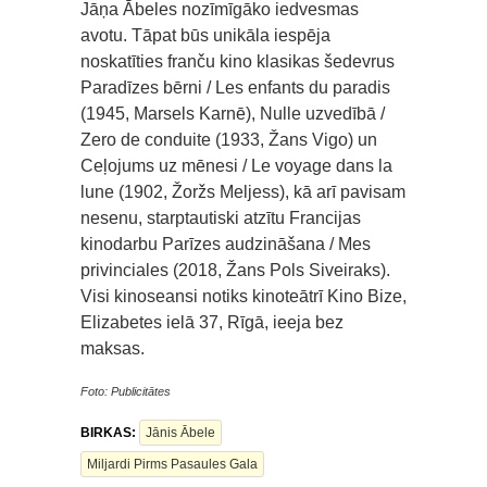
Jāņa Ābeles nozīmīgāko iedvesmas
avotu. Tāpat būs unikāla iespēja
noskatīties franču kino klasikas šedevrus
Paradīzes bērni / Les enfants du paradis
(1945, Marsels Karnē), Nulle uzvedībā /
Zero de conduite (1933, Žans Vigo) un
Ceļojums uz mēnesi / Le voyage dans la
lune (1902, Žoržs Meljess), kā arī pavisam
nesenu, starptautiski atzītu Francijas
kinodarbu Parīzes audzināšana / Mes
privinciales (2018, Žans Pols Siveiraks).
Visi kinoseansi notiks kinoteātrī Kino Bize,
Elizabetes ielā 37, Rīgā, ieeja bez
maksas.
Foto: Publicitātes
BIRKAS:
Jānis Ābele
Miljardi Pirms Pasaules Gala