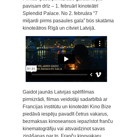
pavisam drīz – 1. februārī kinoteātrī
Splendid Palace. No 2. februāra “7
miljardi pirms pasaules gala” būs skatāma
kinoteātros Rīgā un citviet Latvijā.
Gaidot jaunās Latvijas spēlfilmas
pirmizrādi, filmas veidotāji sadarbībā ar
Francijas institūtu un kinoteātri Kino Bize
piedāvā iespēju pavadīt četrus vakarus,
bezmaksas kinoseansos iepazīstot franču
kinematogrāfiju vai atsvaidzinot savas
zināšanas par to. Franču kinovakaru