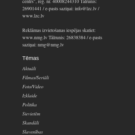
centrs", reģ. nr. 40008244310 Tālrunis:
26901441 / e-pasts saziņai: info@lzc.lv /
www.lzc.lv
Reklāmas izvietošanas iespējas skatiet:
www.nmg.lv Tālrunis: 26838384 / e-pasts
saziņai: nmg@nmg.lv
Tēmas
Aktuāli
Filmas/Seriāli
Foto/Video
Izklaide
Politika
Sievietēm
Skandāli
Slavenības