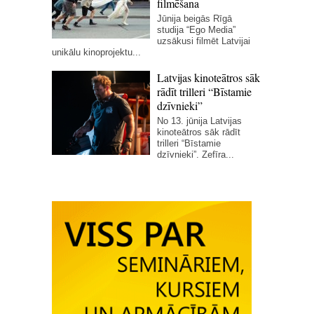
filmēšana
Jūnija beigās Rīgā
studija “Ego Media”
uzsākusi filmēt Latvijai
unikālu kinoprojektu...
Latvijas kinoteātros sāk
rādīt trilleri “Bīstamie
dzīvnieki”
No 13. jūnija Latvijas
kinoteātros sāk rādīt
trilleri “Bīstamie
dzīvnieki”. Zefīra...