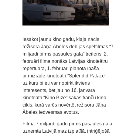
Iesākot jaunu kino gadu, klajā nācis
režisora Jāņa Ābeles debijas spēlfilmas “7
miljardi pirms pasaules gala” treileris. 2.
februārī filma nonāks Latvijas kinoteātru
repertuārā, 1. februārī plānota īpašā
pirmizrāde kinoteātrī “Splendid Palace”,
uz kuru biļeti var nopirkt ikviens
interesents, bet jau no 16. janvāra
kinoteātrī “Kino Bize” sākas franču kino
cikls, kurā varēs novērtēt režisora Jāņa
Ābeles iedvesmas avotus.
Filma 7 miljardi gadu pirms pasaules gala
uzņemta Latvijā maz izplatītā, intriģējošā