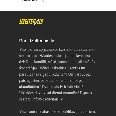
Par dzeltenais.lv
Viss par un ap jaunāko, karstāko un aktuālāko
informāciju izklaides industrijā un slavenību
dzīvēs - skandāli, stāsti, jaunumi un pikantākās
fotogrāfijas. Vēlies ieskatīties Latvijas un
pasaules "zvaigžņu ikdienā"? Un varbūt pat
pats iejusties paparaci lomā un ziņot par
aktualitātēm? Dzeltenais.lv ir īstā vieta!
Izklaides deva visai dienai garantēta! E-pasts
saziņai: info@dzeltenais.lv
Visas autortiesības pieder publikāciju autoriem.