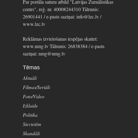
Par portāla saturu atbild "Latvijas Žurnālistikas
centrs", reģ. nr. 40008244310 Tālrunis:
26901441 / e-pasts saziņai: info@lzc.lv /
www.lzc.lv
Reklāmas izvietošanas iespējas skatiet:
www.nmg.lv Tālrunis: 26838384 / e-pasts
saziņai: nmg@nmg.lv
Tēmas
Aktuāli
Filmas/Seriāli
Foto/Video
Izklaide
Politika
Sievietēm
Skandāli