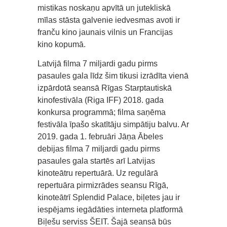
mistikas noskaņu apvītā un jutekliskā
mīlas stāsta galvenie iedvesmas avoti ir
franču kino jaunais vilnis un Francijas
kino kopumā.
Latvijā filma 7 miljardi gadu pirms
pasaules gala līdz šim tikusi izrādīta vienā
izpārdotā seansā Rīgas Starptautiskā
kinofestivāla (Riga IFF) 2018. gada
konkursa programmā; filma saņēma
festivāla īpašo skatītāju simpātiju balvu. Ar
2019. gada 1. februāri Jāņa Ābeles
debijas filma 7 miljardi gadu pirms
pasaules gala startēs arī Latvijas
kinoteātru repertuārā. Uz regulārā
repertuāra pirmizrādes seansu Rīgā,
kinoteātrī Splendid Palace, biļetes jau ir
iespējams iegādāties interneta platformā
Biļešu serviss ŠEIT. Šajā seansā būs