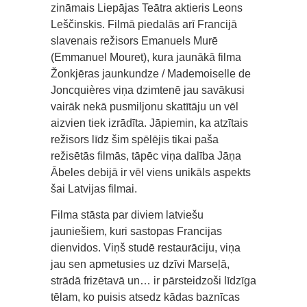
zināmais Liepājas Teātra aktieris Leons
Leščinskis. Filmā piedalās arī Francijā
slavenais režisors Emanuels Murē
(Emmanuel Mouret), kura jaunākā filma
Žonkjēras jaunkundze / Mademoiselle de
Joncquières viņa dzimtenē jau savākusi
vairāk nekā pusmiljonu skatītāju un vēl
aizvien tiek izrādīta. Jāpiemin, ka atzītais
režisors līdz šim spēlējis tikai paša
režisētās filmās, tāpēc viņa dalība Jāņa
Ābeles debijā ir vēl viens unikāls aspekts
šai Latvijas filmai.
Filma stāsta par diviem latviešu
jauniešiem, kuri sastopas Francijas
dienvidos. Viņš studē restaurāciju, viņa
jau sen apmetusies uz dzīvi Marseļā,
strādā frizētavā un… ir pārsteidzoši līdzīga
tēlam, ko puisis atsedz kādas baznīcas