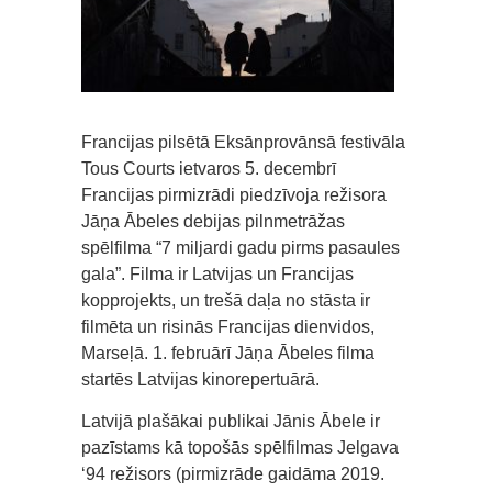
Francijas pilsētā Eksānprovānsā festivāla
Tous Courts ietvaros 5. decembrī
Francijas pirmizrādi piedzīvoja režisora
Jāņa Ābeles debijas pilnmetrāžas
spēlfilma “7 miljardi gadu pirms pasaules
gala”. Filma ir Latvijas un Francijas
kopprojekts, un trešā daļa no stāsta ir
filmēta un risinās Francijas dienvidos,
Marseļā. 1. februārī Jāņa Ābeles filma
startēs Latvijas kinorepertuārā.
Latvijā plašākai publikai Jānis Ābele ir
pazīstams kā topošās spēlfilmas Jelgava
‘94 režisors (pirmizrāde gaidāma 2019.