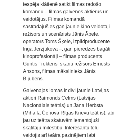
iespēja klātienē satikt filmas radošo
komandu – filmas galvenos aktierus un
veidotājus. Filmas komandā
sastrādājušies gan jaunie kino veidotāji –
režisors un scenārists Jānis Ābele,
operators Toms Šķēle, izpildproducente
Inga Jerzjukova –, gan pieredzes bagāti
kinoprofesionāļi – filmas producents
Guntis Trekteris, skaņu režisors Ernests
Ansons, filmas mākslinieks Jānis
Bijubens.
Galvenajās lomās ir divi jaunie Latvijas
aktieri Raimonds Celms (Latvijas
Nacionālais teātris) un Jana Herbsta
(Mihaila Čehova Rīgas Krievu teātris); abi
jau uz teātra skatuvēm iemantojuši
skatītāju mīlestību. Interesantu tēlu
veidojis arī teātra pazinējiem labi