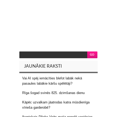
JAUNĀKIE RAKSTI
Vai AI spēj iemācīties blefot labāk nekā
pasaules labākie kāršu spēlētāji?
Rīga šogad svinēs 825. dzimšanas dienu
Kāpēc uzvalkam jāatrodas katra mūsdienīga
vīrieša garderobē?
Ikoniskais Džeks Vaits maija nogalē uzstāsies