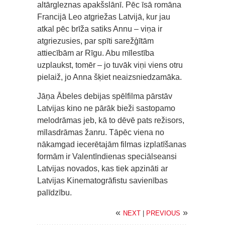
altārgleznas apakšslānī. Pēc īsā romāna
Francijā Leo atgriežas Latvijā, kur jau
atkal pēc brīža satiks Annu – viņa ir
atgriezusies, par spīti sarežģītām
attiecībām ar Rīgu. Abu mīlestība
uzplaukst, tomēr – jo tuvāk viņi viens otru
pielaiž, jo Anna šķiet neaizsniedzamāka.
Jāņa Ābeles debijas spēlfilma pārstāv
Latvijas kino ne pārāk bieži sastopamo
melodrāmas jeb, kā to dēvē pats režisors,
mīlasdrāmas žanru. Tāpēc viena no
nākamgad iecerētajām filmas izplatīšanas
formām ir Valentīndienas speciālseansi
Latvijas novados, kas tiek apzināti ar
Latvijas Kinematogrāfistu savienības
palīdzību.
«
»
NEXT
|
PREVIOUS