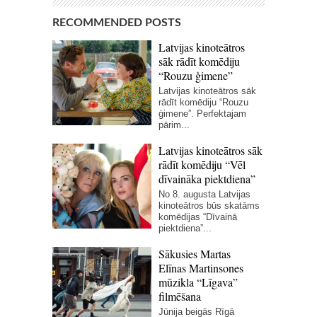
RECOMMENDED POSTS
Latvijas kinoteātros
sāk rādīt komēdiju
“Rouzu ģimene”
Latvijas kinoteātros sāk
rādīt komēdiju “Rouzu
ģimene”. Perfektajam
pārim...
Latvijas kinoteātros sāk
rādīt komēdiju “Vēl
dīvaināka piektdiena”
No 8. augusta Latvijas
kinoteātros būs skatāms
komēdijas “Dīvainā
piektdiena”...
Sākusies Martas
Elīnas Martinsones
mūzikla “Līgava”
filmēšana
Jūnija beigās Rīgā