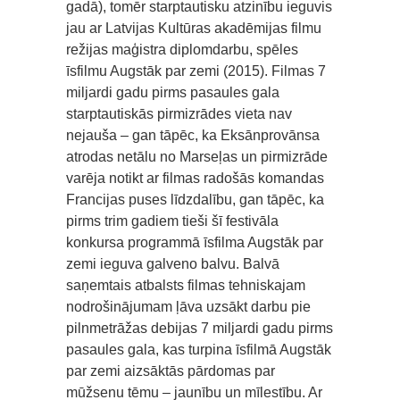
gadā), tomēr starptautisku atzinību ieguvis
jau ar Latvijas Kultūras akadēmijas filmu
režijas maģistra diplomdarbu, spēles
īsfilmu Augstāk par zemi (2015). Filmas 7
miljardi gadu pirms pasaules gala
starptautiskās pirmizrādes vieta nav
nejauša – gan tāpēc, ka Eksānprovānsa
atrodas netālu no Marseļas un pirmizrāde
varēja notikt ar filmas radošās komandas
Francijas puses līdzdalību, gan tāpēc, ka
pirms trim gadiem tieši šī festivāla
konkursa programmā īsfilma Augstāk par
zemi ieguva galveno balvu. Balvā
saņemtais atbalsts filmas tehniskajam
nodrošinājumam ļāva uzsākt darbu pie
pilnmetrāžas debijas 7 miljardi gadu pirms
pasaules gala, kas turpina īsfilmā Augstāk
par zemi aizsāktās pārdomas par
mūžsenu tēmu – jaunību un mīlestību. Ar