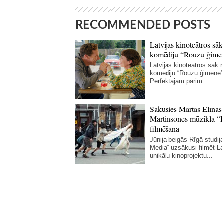
RECOMMENDED POSTS
Latvijas kinoteātros sāk
komēdiju “Rouzu ģime
Latvijas kinoteātros sāk r
komēdiju “Rouzu ģimene”
Perfektajam pārim...
Sākusies Martas Elīnas
Martinsones mūzikla “
filmēšana
Jūnija beigās Rīgā studij
Media” uzsākusi filmēt La
unikālu kinoprojektu...