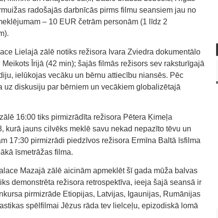
iermuižas radošajās darbnīcās pirms filmu seansiem jau no
pmeklējumam – 10 EUR četrām personām (1 līdz 2
m).
ace Lielajā zālē notiks režisora Ivara Zviedra dokumentālo
Meikots Īrijā (42 min); šajās filmās režisors sev raksturīgajā
iju, ielūkojas vecāku un bērnu attiecību niansēs. Pēc
a uz diskusiju par bērniem un vecākiem globalizētajā
ālē 16:00 tiks pirmizrādīta režisora Pētera Ķimeļa
, kurā jauns cilvēks meklē savu nekad nepazīto tēvu un
m 17:30 pirmizrādi piedzīvos režisora Ermīna Baltā īsfilma
bākā īsmetrāžas filma.
Palace Mazajā zālē aicinām apmeklēt šī gada mūža balvas
ks demonstrēta režisora retrospektīva, ieeja šajā seansā ir
kursa pirmizrāde Etiopijas, Latvijas, Igaunijas, Rumānijas
stikas spēlfilmai Jēzus rāda tev lielceļu, epizodiskā lomā