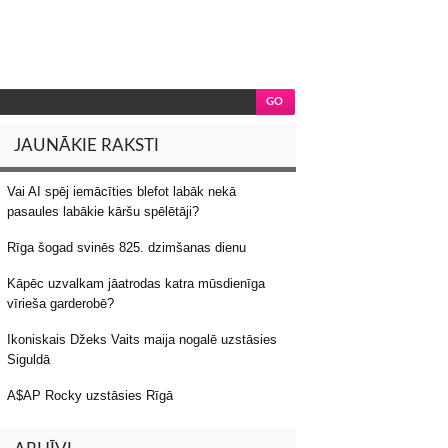
JAUNĀKIE RAKSTI
Vai AI spēj iemācīties blefot labāk nekā
pasaules labākie kāršu spēlētāji?
Rīga šogad svinēs 825. dzimšanas dienu
Kāpēc uzvalkam jāatrodas katra mūsdienīga
vīrieša garderobē?
Ikoniskais Džeks Vaits maija nogalē uzstāsies
Siguldā
A$AP Rocky uzstāsies Rīgā