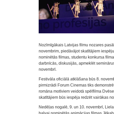
Nozīmīgākais Latvijas filmu nozares pasāk
novembrim, piedāvājot skatītājiem iespēju
nominētās filmas, studentu konkursa filma
darbnīcās, diskusijās, apmeklēt semināru
novembrī.
Festivāla oficiālā atklāšana būs 8. novem
pirmizrādi Forum Cinemas tiks demonstrēt
romāna motīviem veidotā spēlfilma Dvēseļ
skatītājiem būs iespēja redzēt vairākas n
Nedēļas nogalē, 9. un 10. novembrī, Liela
balvai nominētās animācijas filmas Jēkab