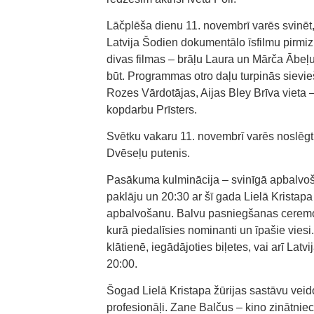
Lāčplēša dienu 11. novembrī varēs svinēt,
Latvija Šodien dokumentālo īsfilmu pirmi
divas filmas – brāļu Laura un Mārča Ābeļu
būt. Programmas otro daļu turpinās sievie
Rozes Vārdotājas, Aijas Bley Brīva vieta
kopdarbu Prīsters.
Svētku vakaru 11. novembrī varēs noslēgt 
Dvēseļu putenis.
Pasākuma kulminācija – svinīgā apbalvoš
paklāju un 20:30 ar šī gada Lielā Kristapa
apbalvošanu. Balvu pasniegšanas ceremon
kurā piedalīsies nominanti un īpašie viesi
klātienē, iegādājoties biļetes, vai arī Latv
20:00.
Šogad Lielā Kristapa žūrijas sastāvu veidos
profesionāļi. Zane Balčus – kino zinātnie