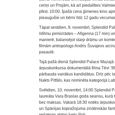
ceriņi un Projām, kā arī piedalīties Valm
plkst. 10:00. Īpašā cena ģimenes kino a
pieaugušie un bērni līdz 12 gadu vecuma
Tāpat sestdien, 9. novembrī, Splendid Pal
īsfilmu pirmizrādes – Afigenna (17 min) un 
manierē, balansējot starp drāmu un komēd
filmām antropologs Andris Šuvajevs aicin
pasaulē.
Tajā pašā dienā Splendid Palace Mazajā z
ārpuskonkursa dokumentālā filma Tēvi ’88
pārbauda vairākus kandidātus. Drīz pēc ta
Nakts Pitfāls, kas nominēta kategorijā La
Svētdien, 10. novembrī, 14:00 Splendid 
laureāta Vara Braslas goda seansu, kurā ti
bez maksas. Vakarā 18:30 notiks ārpuskon
un Spānijas kopražojuma zinātniskās fanta
redzēsim aktrisi Ivetu Poli.