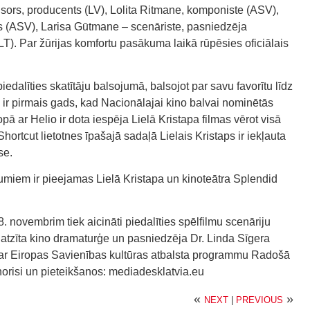
žisors, producents (LV), Lolita Ritmane, komponiste (ASV),
js (ASV), Larisa Gūtmane – scenāriste, pasniedzēja
LT). Par žūrijas komfortu pasākuma laikā rūpēsies oficiālais
iedalīties skatītāju balsojumā, balsojot par savu favorītu līdz
ir pirmais gads, kad Nacionālajai kino balvai nominētās
Kopā ar Helio ir dota iespēja Lielā Kristapa filmas vērot visā
Shortcut lietotnes īpašajā sadaļā Lielais Kristaps ir iekļauta
se.
umiem ir pieejamas Lielā Kristapa un kinoteātra Splendid
. novembrim tiek aicināti piedalīties spēlfilmu scenāriju
 atzīta kino dramaturģe un pasniedzēja Dr. Linda Sīgera
ā ar Eiropas Savienības kultūras atbalsta programmu Radošā
orisi un pieteikšanos: mediadesklatvia.eu
«
»
NEXT
|
PREVIOUS