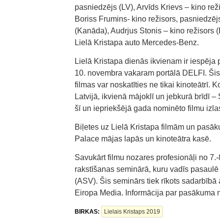
pasniedzējs (LV), Arvīds Krievs – kino re
Boriss Frumins- kino režisors, pasniedzē
(Kanāda), Audrjus Stonis – kino režisors (
Lielā Kristapa auto Mercedes-Benz.
Lielā Kristapa dienās ikvienam ir iespēja p
10. novembra vakaram portālā DELFI. Šis 
filmas var noskatīties ne tikai kinoteātrī. 
Latvijā, ikvienā mājoklī un jebkurā brīdī – 
šī un iepriekšējā gada nominēto filmu izla
Biļetes uz Lielā Kristapa filmām un pasāk
Palace mājas lapās un kinoteātra kasē.
Savukārt filmu nozares profesionāļi no 7.-8
rakstīšanas seminārā, kuru vadīs pasaulē
(ASV). Šis seminārs tiek rīkots sadarbīb
Eiropa Media. Informācija par pasākuma n
BIRKAS:
Lielais Kristaps 2019