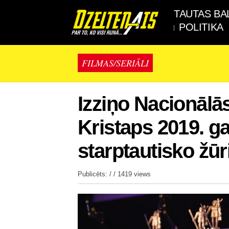
TAUTAS BA
POLITIKA
FILMAS/SERIĀLI
Izziņo Nacionālās
Kristaps 2019. 
starptautisko žūr
Publicēts: / /
1419 views