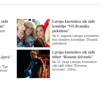
 rādīt
Latvijas kinoteātros sāk rādīt
ne”
komēdiju “Vēl dīvaināka
piektdiena”
ādīt
.
No 8. augusta Latvijas kinoteātros
būs skatāms komēdijas “Dīvainā
piektdiena”...
Latvijas kinoteātros sāk rādīt
Līgava”
trilleri “Bīstamie dzīvnieki”
No 13. jūnija Latvijas kinoteātros
sāk rādīt trilleri “Bīstamie
a “Ego
dzīvnieki”. Zefīra...
tvijai