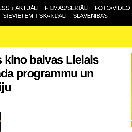
LSS
AKTUĀLI
FILMAS/SERIĀLI
FOTO/VIDEO
SIEVIETĒM
SKANDĀLI
SLAVENĪBAS
 kino balvas Lielais
gada programmu un
iju