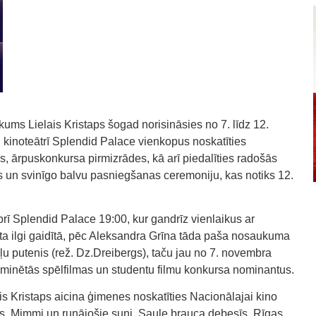
ums Lielais Kristaps šogad norisināsies no 7. līdz 12.
 kinoteātrī Splendid Palace vienkopus noskatīties
s, ārpuskonkursa pirmizrādes, kā arī piedalīties radošās
s un svinīgo balvu pasniegšanas ceremoniju, kas notiks 12.
brī Splendid Palace 19:00, kur gandrīz vienlaikus ar
a ilgi gaidītā, pēc Aleksandra Grīna tāda paša nosaukuma
u putenis (rež. Dz.Dreibergs), taču jau no 7. novembra
ominētās spēlfilmas un studentu filmu konkursa nominantus.
is Kristaps aicina ģimenes noskatīties Nacionālajai kino
s, Mimmi un runājošie suņi, Saule brauca debesīs, Rīgas