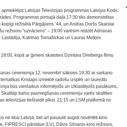
 apmeklējot Latvijas Televīzijas programmas Latvijas Kods.
zrādes. Programmas pirmajā daļā 17:30 tiks demonstrētas
 kopīgi režisētā Pārgājiens ’44, un Andras Doršs Skaistai
šu režisoru “uznāciens” – 19:00 varēsim redzēt Adrianas
 – Lastādija, Katrīnas Tomašickas un Lauras Meļķes
18:00, kopā ar ģimeni skatoties Dzintara Dreiberga filmu
anas ceremonija 12. novembrī sāksies 19:30 ar sarkano
 tematikas Kristaps izmeklē radošu izspēli un laureātu
ija būs vienlaikus informējošs un izklaidējošs pasākums,
. Skatītāji balvu pasniegšanas ceremoniju varēs skatīties
ijas televīzijas tiešraidē plkst. 21:15 un LSM platformā no
 ne tikai Latvijā, bet arī pasaulē augsti novērtēti kino
ce, FIPRESCI pārstāve (LV), Dāvis Sīmanis kino režisors,