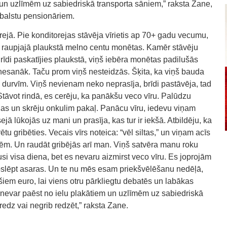
m un uzlīmēm uz sabiedriskā transporta sāniem,” raksta Zane,
atbalstu pensionāriem.
ejā. Pie konditorejas stāvēja vīrietis ap 70+ gadu vecumu,
a raupjajā plaukstā melno centu monētas. Kamēr stāvēju
rīdi paskatījies plaukstā, viņš iebēra monētas padilušās
t nesanāk. Taču prom viņš nesteidzās. Šķita, ka viņš bauda
durvīm. Viņš nevienam neko neprasīja, brīdi pastāvēja, tad
tāvot rindā, es cerēju, ka panākšu veco vīru. Palūdzu
as un skrēju onkulim pakaļ. Panācu vīru, iedevu viņam
ejā lūkojās uz mani un prasīja, kas tur ir iekšā. Atbildēju, ka
tu gribēties. Vecais vīrs noteica: “vēl siltas,” un viņam acīs
ēm. Un raudāt gribējās arī man. Viņš satvēra manu roku
usi visa diena, bet es nevaru aizmirst veco vīru. Es joprojām
oslēpt asaras. Un te nu mēs esam priekšvēlēšanu nedēļā,
šiem euro, lai viens otru pārkliegtu debatēs un labākas
kas nevar paēst no ielu plakātiem un uzlīmēm uz sabiedriskā
edz vai negrib redzēt,” raksta Zane.