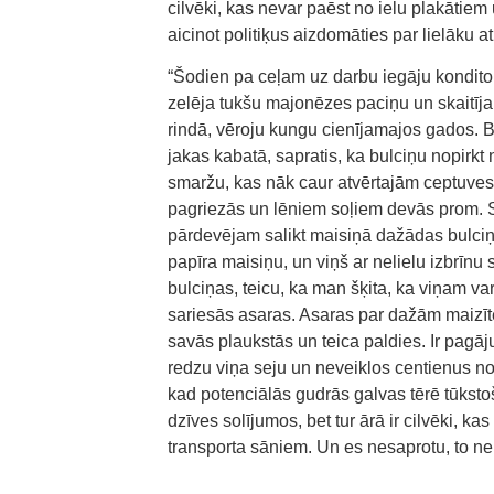
cilvēki, kas nevar paēst no ielu plakātie
aicinot politiķus aizdomāties par lielāku 
“Šodien pa ceļam uz darbu iegāju konditor
zelēja tukšu majonēzes paciņu un skaitīj
rindā, vēroju kungu cienījamajos gados. B
jakas kabatā, sapratis, ka bulciņu nopirk
smaržu, kas nāk caur atvērtajām ceptuves 
pagriezās un lēniem soļiem devās prom. S
pārdevējam salikt maisiņā dažādas bulciņ
papīra maisiņu, un viņš ar nelielu izbrīnu s
bulciņas, teicu, ka man šķita, ka viņam varē
sariesās asaras. Asaras par dažām maizīt
savās plaukstās un teica paldies. Ir pagāj
redzu viņa seju un neveiklos centienus n
kad potenciālās gudrās galvas tērē tūksto
dzīves solījumos, bet tur ārā ir cilvēki, 
transporta sāniem. Un es nesaprotu, to ner