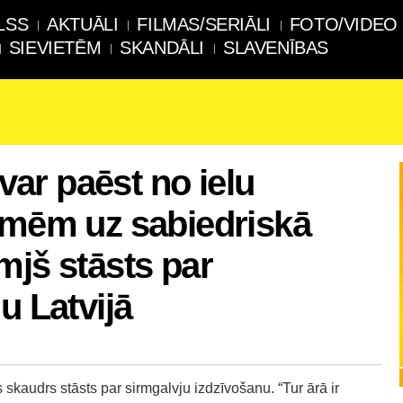
LSS
AKTUĀLI
FILMAS/SERIĀLI
FOTO/VIDEO
SIEVIETĒM
SKANDĀLI
SLAVENĪBAS
evar paēst no ielu
īmēm uz sabiedriskā
mjš stāsts par
u Latvijā
 skaudrs stāsts par sirmgalvju izdzīvošanu. “Tur ārā ir