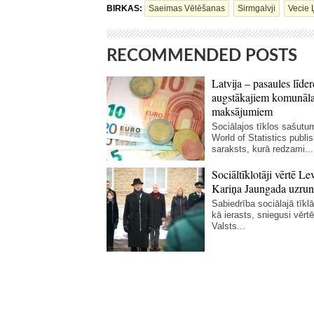
BIRKAS:
Saeimas Vēlēšanas
Sirmgalvji
Vecie 
RECOMMENDED POSTS
Latvija – pasaules līder
augstākajiem komunāl
maksājumiem
Sociālajos tīklos sašutum
World of Statistics publi
saraksts, kurā redzami...
Sociāltīklotāji vērtē Le
Kariņa Jaungada uzrun
Sabiedrība sociālajā tīklā 
kā ierasts, sniegusi vērt
Valsts...