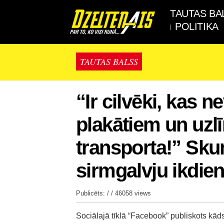
TAUTAS BA
POLITIKA
TAUTAS BALSS
“Ir cilvēki, kas n
plakātiem un uzl
transporta!” Sku
sirmgalvju ikdien
Publicēts: / /
46058 views
Sociālajā tīklā “Facebook” publiskots kāds