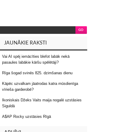
JAUNĀKIE RAKSTI
Vai AI spēj iemācīties blefot labāk nekā
pasaules labākie kāršu spēlētāji?
Rīga šogad svinēs 825. dzimšanas dienu
Kāpēc uzvalkam jāatrodas katra mūsdienīga
vīrieša garderobē?
Ikoniskais Džeks Vaits maija nogalē uzstāsies
Siguldā
A$AP Rocky uzstāsies Rīgā