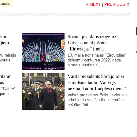
«
»
Ļaudis
NEXT
|
PREVIOUS
e ar
Sociālajos tīklos reaģē uz
ajiem
Latvijas neiekļūšanu
“Eirovīzijas” finālā
u raisījis
10. maijā norisinājās ”Eirovīzijas”
skotais
dziesmu konkursa 2022. gada
pirmais pusfināls,...
vita un
Valsts prezidents kārtējo reizi
as
samulsina tautu. Vai viņš
nezina, kad ir Lāčplēša diena?
“Twitter”,
ējumu
Valsts prezidents Egils Levits jau
atkal kritis sociālo tīklu lietotāju
nežēlastībā....