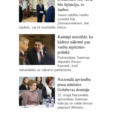
būs ilglaicīga, es
šaubos
Jauno valdību varētu
izveidot līdz
Ziemassvētkiem, bet
šaubos, vai tā nostrādās četrus...
Kaimiņš neizslēdz, ka
kādreiz nākotnē gan
varētu atgriezties
politikā
Pašreizējais Saeimas
deputāts Artuss
Kaimiņš, kurš
nekandidēs uz nākamo parlamenta...
Nacionālā apvienība
prasa ministres
Golubevas demisiju
12. maijā Nacionālās
apvienības Saeimas
frakcija un valde lēmusi
pieprasīt Ministru...