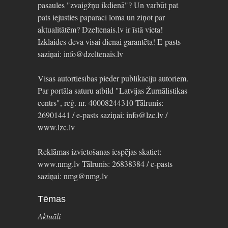
pasaules "zvaigžņu ikdienā"? Un varbūt pat
pats iejusties paparaci lomā un ziņot par
aktualitātēm? Dzeltenais.lv ir īstā vieta!
Izklaides deva visai dienai garantēta! E-pasts
saziņai: info@dzeltenais.lv
Visas autortiesības pieder publikāciju autoriem.
Par portāla saturu atbild "Latvijas Žurnālistikas
centrs", reģ. nr. 40008244310 Tālrunis:
26901441 / e-pasts saziņai: info@lzc.lv /
www.lzc.lv
Reklāmas izvietošanas iespējas skatiet:
www.nmg.lv Tālrunis: 26838384 / e-pasts
saziņai: nmg@nmg.lv
Tēmas
Aktuāli