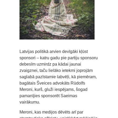
Latvijas politikā arvien devīgāki kļūst
sponsori – katru gadu pie partiju sponsoru
debesīm uzmirdz pa kādai jaunai
zvaigznei, taču lielāko ietekmi joprojām
saglabā pazīstamie labvēļi, kā piemēram,
bagātais Šveices advokāts Rūdolfs
Meroni, kurš, gluži iespējams, šogad
pamanījies sponsorēt Saeimas
vairākumu.
Meroni, kas medijos dēvēts arī par