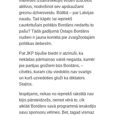
interesēs izsaimniekojis viņam uzticētos
aktīvus, nodrošinot sev apskaužami
greznu dzīvesveidu. Būtībā – par Latvijas
naudu. Tad kāpēc lai iepriekš
caurkritušais politiķis Bordāns nedarītu to
pašu? Tādā gadījumā Ostaps Bordāns
nudien ir jauna komēta pie zvaigžņotajām
politikas debesīm.
Pat JKP bijušie biedri ir atzinuši, ka
nekādas pārmaiņas valsti negaida, kamēr
pie partijas grožiem būs Bordāns, –
cilvēks, kuram citu viedoklis nav svarīgs
un kurš uzvedoties gluži ka diktators
Staļiņs.
Iespējams, nekas no iepriekš rakstītā nav
bijis pārsteidzošs, ņemot vērā to, cik
atklāti Bordāns savā programmā ierakstījis
savu sponsoru vēlmes. Bet, tagad vismaz