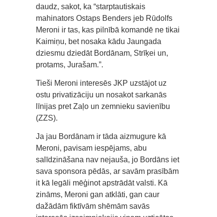
daudz, sakot, ka “starptautiskais
mahinators Ostaps Benders jeb Rūdolfs
Meroni ir tas, kas pilnībā komandē ne tikai
Kaimiņu, bet nosaka kādu Jaungada
dziesmu dziedāt Bordānam, Strīķei un,
protams, Jurašam.”.
Tieši Meroni interesēs JKP uzstājot uz
ostu privatizāciju un nosakot sarkanās
līnijas pret Zaļo un zemnieku savienību
(ZZS).
Ja jau Bordānam ir tāda aizmugure kā
Meroni, pavisam iespējams, abu
salīdzināšana nav nejauša, jo Bordāns iet
sava sponsora pēdās, ar savām prasībām
it kā legāli mēģinot apstrādāt valsti. Kā
zināms, Meroni gan atklāti, gan caur
dažādām fiktīvām shēmām savās