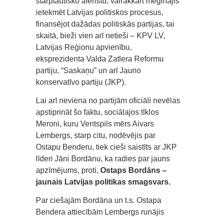
starptautisko afēristu, vairākkārt mēģinājis
ietekmēt Latvijas politiskos procesus,
finansējot dažādas politiskās partijas, tai
skaitā, bieži vien arī netieši – KPV LV,
Latvijas Reģionu apvienību,
eksprezidenta Valda Zatlera Reformu
partiju, “Saskaņu” un arī Jauno
konservatīvo partiju (JKP).
Lai arī neviena no partijām oficiāli nevēlas
apstiprināt šo faktu, sociālajos tīklos
Meroni, kuru Ventspils mērs Aivars
Lembergs, starp citu, nodēvējis par
Ostapu Benderu, tiek cieši saistīts ar JKP
līderi Jāni Bordānu, ka radies par jauns
apzīmējums, proti,
Ostaps Bordāns –
jaunais Latvijas politikas smagsvars.
Par ciešajām Bordāna un t.s. Ostapa
Bendera attiecībām Lembergs runājis