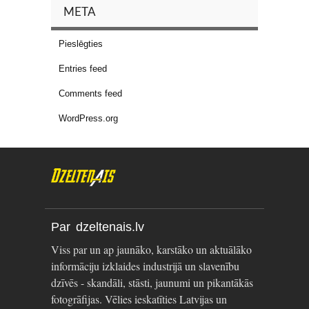
META
Pieslēgties
Entries feed
Comments feed
WordPress.org
Par dzeltenais.lv
Viss par un ap jaunāko, karstāko un aktuālāko
informāciju izklaides industrijā un slavenību
dzīvēs - skandāli, stāsti, jaunumi un pikantākās
fotogrāfijas. Vēlies ieskatīties Latvijas un