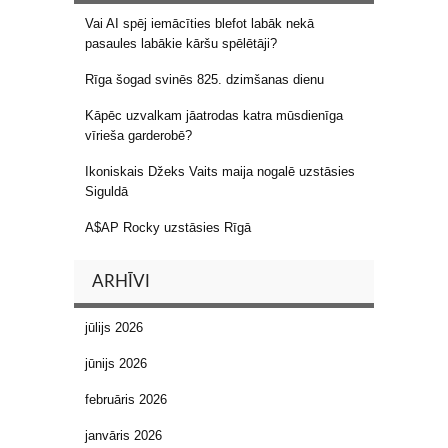
Vai AI spēj iemācīties blefot labāk nekā
pasaules labākie kāršu spēlētāji?
Rīga šogad svinēs 825. dzimšanas dienu
Kāpēc uzvalkam jāatrodas katra mūsdienīga
vīrieša garderobē?
Ikoniskais Džeks Vaits maija nogalē uzstāsies
Siguldā
A$AP Rocky uzstāsies Rīgā
ARHĪVI
jūlijs 2026
jūnijs 2026
februāris 2026
janvāris 2026