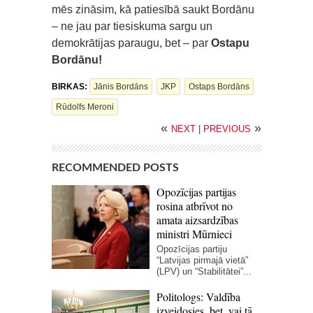
mēs zināsim, kā patiesībā saukt Bordānu
– ne jau par tiesiskuma sargu un
demokrātijas paraugu, bet – par
Ostapu
Bordānu!
BIRKAS:
Jānis Bordāns
JKP
Ostaps Bordāns
Rūdolfs Meroni
«
»
NEXT
|
PREVIOUS
RECOMMENDED POSTS
Opozīcijas partijas
rosina atbrīvot no
amata aizsardzības
ministri Mūrnieci
Opozīcijas partiju
“Latvijas pirmajā vietā”
(LPV) un “Stabilitātei”...
Politologs: Valdība
izveidosies, bet, vai tā