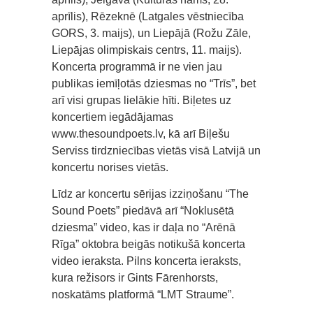
aprīlis), Rēzeknē (Latgales vēstniecība
GORS, 3. maijs), un Liepājā (Rožu Zāle,
Liepājas olimpiskais centrs, 11. maijs).
Koncerta programmā ir ne vien jau
publikas iemīļotās dziesmas no “Trīs”, bet
arī visi grupas lielākie hīti. Biļetes uz
koncertiem iegādājamas
www.thesoundpoets.lv, kā arī Biļešu
Serviss tirdzniecības vietās visā Latvijā un
koncertu norises vietās.
Līdz ar koncertu sērijas izziņošanu “The
Sound Poets” piedāvā arī “Noklusētā
dziesma” video, kas ir daļa no “Arēnā
Rīga” oktobra beigās notikušā koncerta
video ieraksta. Pilns koncerta ieraksts,
kura režisors ir Gints Fārenhorsts,
noskatāms platformā “LMT Straume”.