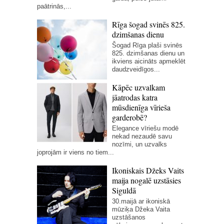
paātrinās,...
Rīga šogad svinēs 825.
dzimšanas dienu
Šogad Rīga plaši svinēs
825. dzimšanas dienu un
ikviens aicināts apmeklēt
daudzveidīgos...
Kāpēc uzvalkam
jāatrodas katra
mūsdienīga vīrieša
garderobē?
Elegance vīriešu modē
nekad nezaudē savu
nozīmi, un uzvalks
joprojām ir viens no tiem...
Ikoniskais Džeks Vaits
maija nogalē uzstāsies
Siguldā
30.maijā ar ikoniskā
mūziķa Džeka Vaita
uzstāšanos