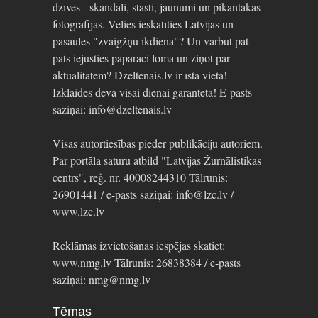
dzīvēs - skandāli, stāsti, jaunumi un pikantākās
fotogrāfijas. Vēlies ieskatīties Latvijas un
pasaules "zvaigžņu ikdienā"? Un varbūt pat
pats iejusties paparaci lomā un ziņot par
aktualitātēm? Dzeltenais.lv ir īstā vieta!
Izklaides deva visai dienai garantēta! E-pasts
saziņai: info@dzeltenais.lv
Visas autortiesības pieder publikāciju autoriem.
Par portāla saturu atbild "Latvijas Žurnālistikas
centrs", reģ. nr. 40008244310 Tālrunis:
26901441 / e-pasts saziņai: info@lzc.lv /
www.lzc.lv
Reklāmas izvietošanas iespējas skatiet:
www.nmg.lv Tālrunis: 26838384 / e-pasts
saziņai: nmg@nmg.lv
Tēmas