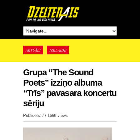
AKTUĀLI
IZKLAIDE
Grupa “The Sound
Poets” izziņo albuma
“Trīs” pavasara koncertu
sēriju
Publicēts: / /
1668 views