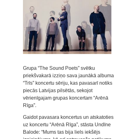
Grupa “The Sound Poets” svētku
priekšvakarā izziņo sava jaunākā albuma
“Trīs” koncertu sēriju, kas pavasarī notiks
piecās Latvijas pilsētās, sekojot
vērienīgajam grupas koncertam “Arēnā
Rīga”.
Gaidot pavasara koncertus un atskatoties
uz koncertu “Arēnā Rīga”, stāsta Undīne
Balode: “Mums tas bija liels iekšējs