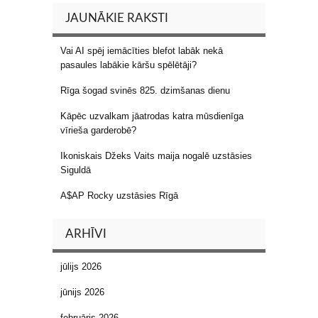
JAUNĀKIE RAKSTI
Vai AI spēj iemācīties blefot labāk nekā
pasaules labākie kāršu spēlētāji?
Rīga šogad svinēs 825. dzimšanas dienu
Kāpēc uzvalkam jāatrodas katra mūsdienīga
vīrieša garderobē?
Ikoniskais Džeks Vaits maija nogalē uzstāsies
Siguldā
A$AP Rocky uzstāsies Rīgā
ARHĪVI
jūlijs 2026
jūnijs 2026
februāris 2026