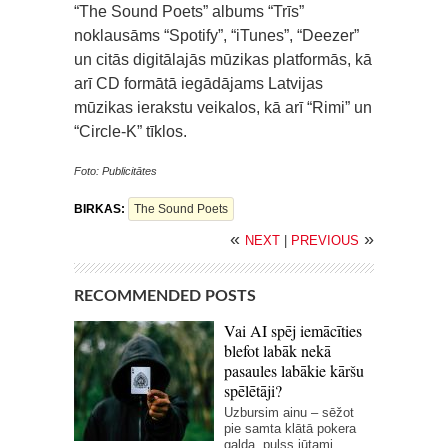
“The Sound Poets” albums “Trīs”
noklausāms “Spotify”, “iTunes”, “Deezer”
un citās digitālajās mūzikas platformās, kā
arī CD formātā iegādājams Latvijas
mūzikas ierakstu veikalos, kā arī “Rimi” un
“Circle-K” tīklos.
Foto: Publicitātes
BIRKAS:
The Sound Poets
«
»
NEXT
|
PREVIOUS
RECOMMENDED POSTS
Vai AI spēj iemācīties
blefot labāk nekā
pasaules labākie kāršu
spēlētāji?
Uzbursim ainu – sēžot
pie samta klātā pokera
galda, pulss jūtami