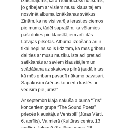
izaicinājums, kā arī satraucošs notikums,
jo gribējām ar visiem mūsu klausītājiem
nosvinēt albuma iznākšanas svētkus.
Zinām, ka ne visi varēja ierasties ciemos
pie mums, tādēļ sapratām, ka vēlamies
paši doties pie klausītājiem arī citās
Latvijas pilsētās. Albuma izdošana arī ir
tikai nepilns solis līdz tam, kā mēs gribētu
dalīties ar mūsu mūziku. Īsta aci pret aci
satikšanās ar saviem klausītājiem un
strādāšana uz skatuves pilnā jaudā ir tas,
kā mēs gribam pavadīt nākamo pavasari.
Sapakosim Arēnas koncertu kastēs un
vedīsim pie jums!”
Ar septembrī klajā nākušā albuma “Trīs”
koncertiem grupa “The Sound Poets”
priecēs klausītājus Ventspilī (Jūras Vārti,
6. aprīlis), Valmierā (Kultūras centrs, 13
aprīlis), Jelgavā (Kultūras nams, 28.