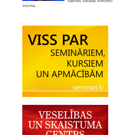
sāksies vasaras koncertu
sezona...