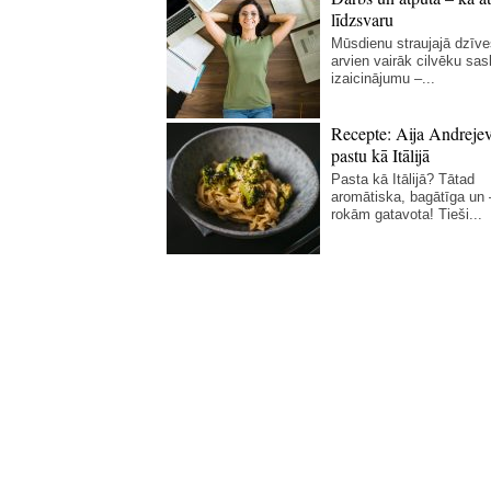
līdzsvaru
Mūsdienu straujajā dzīve
arvien vairāk cilvēku sas
izaicinājumu –...
Recepte: Aija Andreje
pastu kā Itālijā
Pasta kā Itālijā? Tātad
aromātiska, bagātīga un
rokām gatavota! Tieši...