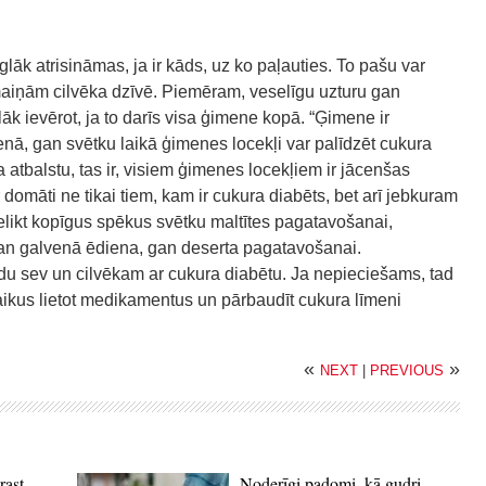
lāk atrisināmas, ja ir kāds, uz ko paļauties. To pašu var
rmaiņām cilvēka dzīvē. Piemēram, veselīgu uzturu gan
lāk ievērot, ja to darīs visa ģimene kopā. “Ģimene ir
enā, gan svētku laikā ģimenes locekļi var palīdzēt cukura
 atbalstu, tas ir, visiem ģimenes locekļiem ir jācenšas
r domāti ne tikai tiem, kam ir cukura diabēts, bet arī jebkuram
elikt kopīgus spēkus svētku maltītes pagatavošanai,
gan galvenā ēdiena, gan deserta pagatavošanai.
du sev un cilvēkam ar cukura diabētu. Ja nepieciešams, tad
laikus lietot medikamentus un pārbaudīt cukura līmeni
«
»
NEXT
|
PREVIOUS
rast
Noderīgi padomi, kā gudri