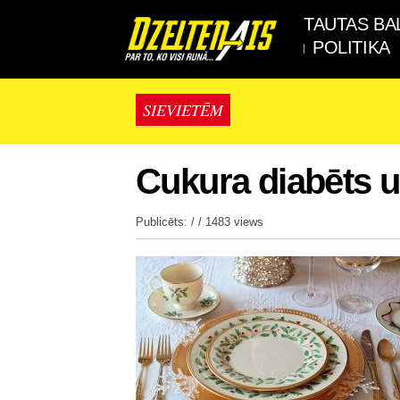
TAUTAS BA
POLITIKA
SIEVIETĒM
Cukura diabēts un
Publicēts: / /
1483 views