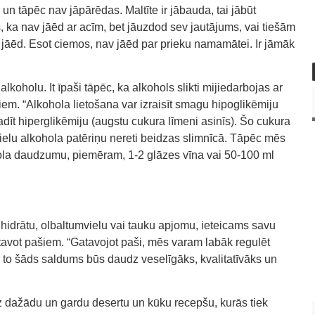
un tāpēc nav jāpārēdas. Maltīte ir jābauda, tai jābūt
, ka nav jāēd ar acīm, bet jāuzdod sev jautājums, vai tiešām
r jāēd. Esot ciemos, nav jāēd par prieku namamātei. Ir jāmāk
 alkoholu. It īpaši tāpēc, ka alkohols slikti mijiedarbojas ar
. “Alkohola lietošana var izraisīt smagu hipoglikēmiju
adīt hiperglikēmiju (augstu cukura līmeni asinīs). Šo cukura
lielu alkohola patēriņu nereti beidzas slimnīcā. Tāpēc mēs
ohola daudzumu, piemēram, 1-2 glāzes vīna vai 50-100 ml
ļhidrātu, olbaltumvielu vai tauku apjomu, ieteicams savu
gatavot pašiem. “Gatavojot paši, mēs varam labāk regulēt
to šāds saldums būs daudz veselīgāks, kvalitatīvāks un
dz dažādu un gardu desertu un kūku recepšu, kurās tiek