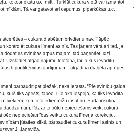
ļu, kokosriekstu u.c. milti. Turklāt cukura vietā var izmantot
enot mīklām. Tā var gatavot arī cepumus, piparkūkas u.c.
s atcerēties – cukura diabētam brīvdienu nav. Tāpēc
 kontrolēt cukura līmeni asinīs. Tas jāņem vērā arī tad, ja
Ja dodaties svinībās ārpus mājām, tad paņemiet līdzi
ojat. Uzstādiet atgādinājumu telefonā, lai laikus ievadītu
hidrātus hipoglikēmijas gadījumam,” atgādina diabēta aprūpes
a līmeni pārbaudīt pat biežāk, nekā ierasts. “Pie svinību galda
u, kurš tiks apēsts, tāpēc ir lielāka iespēja, ka tiks ievadīta
i cilvēkiem, kuri lieto ēdienreižu insulīnu. Šāda insulīna
tu daudzumam, līdz ar to būtu nepieciešams veikt cukura
 lai pēc nepieciešamības veiktu cukura līmeņa korekciju.
vinībām jūtaties slikti, pārbaudiet cukura līmeni asinīs un
 uzsver J. Jaņeviča.