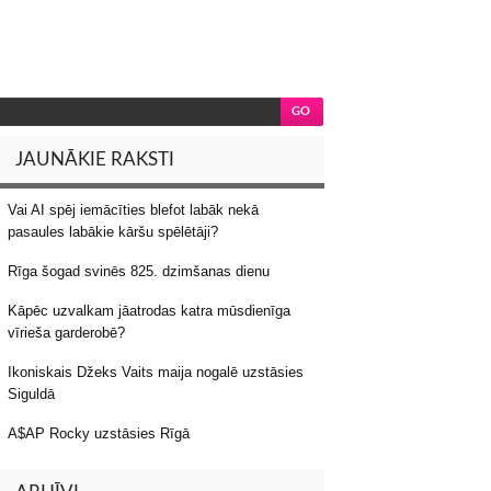
JAUNĀKIE RAKSTI
Vai AI spēj iemācīties blefot labāk nekā
pasaules labākie kāršu spēlētāji?
Rīga šogad svinēs 825. dzimšanas dienu
Kāpēc uzvalkam jāatrodas katra mūsdienīga
vīrieša garderobē?
Ikoniskais Džeks Vaits maija nogalē uzstāsies
Siguldā
A$AP Rocky uzstāsies Rīgā