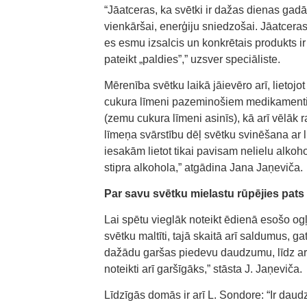
“Jāatceras, ka svētki ir dažas dienas gadā 
vienkāršai, enerģiju sniedzošai. Jāatceras
es esmu izsalcis un konkrētais produkts i
pateikt „paldies”,” uzsver speciāliste.
Mērenība svētku laikā jāievēro arī, lietojot
cukura līmeni pazeminošiem medikamentiem
(zemu cukura līmeni asinīs), kā arī vēlāk r
līmeņa svārstību dēļ svētku svinēšana ar 
iesakām lietot tikai pavisam nelielu alk
stipra alkohola,” atgādina Jana Jaņeviča.
Par savu svētku mielastu rūpējies pats
Lai spētu vieglāk noteikt ēdienā esošo og
svētku maltīti, tajā skaitā arī saldumus, 
dažādu garšas piedevu daudzumu, līdz ar 
noteikti arī garšīgāks,” stāsta J. Jaņeviča.
Līdzīgās domās ir arī L. Sondore: “Ir dau