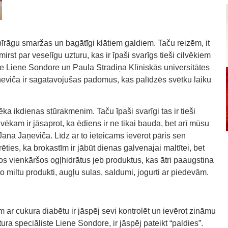
 pīrāgu smaržas un bagātīgi klātiem galdiem. Taču reizēm, it
irst par veselīgu uzturu, kas ir īpaši svarīgs tieši cilvēkiem
te Liene Sondore un Paula Stradiņa Klīniskās universitātes
eviča ir sagatavojušas padomus, kas palīdzēs svētku laiku
ka ikdienas stūrakmenim. Taču īpaši svarīgi tas ir tieši
vēkam ir jāsaprot, ka ēdiens ir ne tikai bauda, bet arī mūsu
ana Jaņeviča. Līdz ar to ieteicams ievērot pāris sen
ties, ka brokastīm ir jābūt dienas galvenajai maltītei, bet
 vienkāršos ogļhidrātus jeb produktus, kas ātri paaugstina
to miltu produkti, augļu sulas, saldumi, jogurti ar piedevām.
em ar cukura diabētu ir jāspēj sevi kontrolēt un ievērot zināmu
a speciāliste Liene Sondore, ir jāspēj pateikt “paldies”.