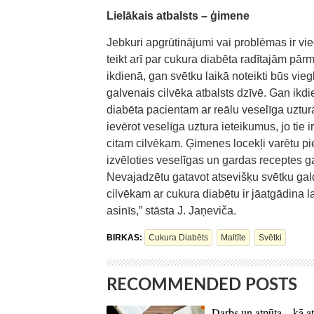
Lielākais atbalsts – ģimene
Jebkuri apgrūtinājumi vai problēmas ir vieg
teikt arī par cukura diabēta radītajām pā
ikdienā, gan svētku laikā noteikti būs vieg
galvenais cilvēka atbalsts dzīvē. Gan ikdi
diabēta pacientam ar reālu veselīga uztura
ievērot veselīga uztura ieteikumus, jo tie i
citam cilvēkam. Ģimenes locekļi varētu pi
izvēloties veselīgas un gardas receptes 
Nevajadzētu gatavot atsevišķu svētku gal
cilvēkam ar cukura diabētu ir jāatgādina 
asinīs,” stāsta J. Jaņeviča.
BIRKAS:
Cukura Diabēts
Maltīte
Svētki
RECOMMENDED POSTS
Darbs un atpūta – kā at