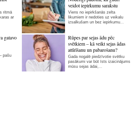
veidot iepirkumu sarakstu
s ritmā
Viens no iepirkšanās zelta
karas ar
likumiem ir nedoties uz veikalu
izsalkušam un bez iepirkumu...
va gatavo
Rūpes par sejas ādu pēc
svētkiem – kā veikt sejas ādas
attīrīšanu un pabarošanu?
 – pašu
Gada nogalē piedzīvotie svētku
pasākumi var būt īsts izaicinājums
mūsu sejas ādai,...