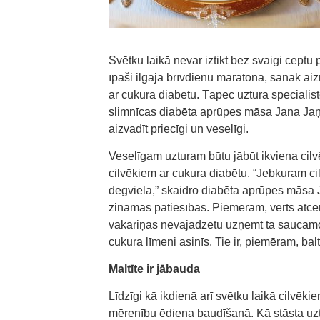
Svētku laikā nevar iztikt bez svaigi ceptu
īpaši ilgajā brīvdienu maratonā, sanāk aizm
ar cukura diabētu. Tāpēc uztura speciālis
slimnīcas diabēta aprūpes māsa Jana Jaņ
aizvadīt priecīgi un veselīgi.
Veselīgam uzturam būtu jābūt ikviena cilvē
cilvēkiem ar cukura diabētu. “Jebkuram cil
degviela,” skaidro diabēta aprūpes māsa J
zināmas patiesības. Piemēram, vērts atcerē
vakariņās nevajadzētu uzņemt tā saucamos
cukura līmeni asinīs. Tie ir, piemēram, bal
Maltīte ir jābauda
Līdzīgi kā ikdienā arī svētku laikā cilvēki
mērenību ēdiena baudīšanā. Kā stāsta uztur