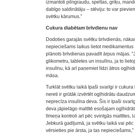
izmantoti pilngraudu, speltas, griķu, mande
dabīgo saldinātāju – stēviju: to var pievi
svētku kārumus.”
Cukura diabētam brīvdienu nav
Dodoties garajās svētku brīvdienās, nāka
nepieciešams laikus lietot medikamentus un
plānots brīvdienas pavadīt ārpus mājas. “
glikometru, tabletes un insulīnu, ja to liet
insulīnu, kā arī paņemiet līdzi ātros ogļ
māsa.
Turklāt svētku laikā īpaši svarīgi ir cukur
nereti ir grūtāk izvērtēt ogļhidrātu daudzum
neprecīza insulīna deva. Šis ir īpaši svarīg
deva jāpielāgo maltītē esošajam ogļhidrā
līmeņa kontroli arī pēc svinīgās maltītes,
Jebkurā gadījumā, ja svētku laikā vai pēc s
vērsieties pie ārsta, ja tas nepieciešams,”