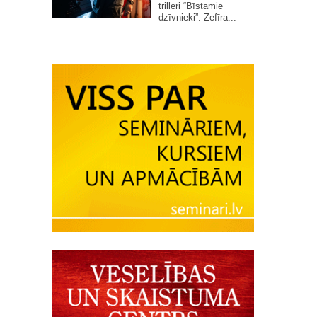
trilleri “Bīstamie
dzīvnieki”. Zefīra...