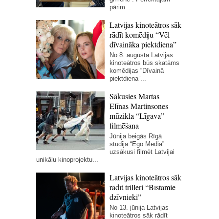
pārim...
Latvijas kinoteātros sāk
rādīt komēdiju “Vēl
dīvaināka piektdiena”
No 8. augusta Latvijas
kinoteātros būs skatāms
komēdijas “Dīvainā
piektdiena”...
Sākusies Martas
Elīnas Martinsones
mūzikla “Līgava”
filmēšana
Jūnija beigās Rīgā
studija “Ego Media”
uzsākusi filmēt Latvijai
unikālu kinoprojektu...
Latvijas kinoteātros sāk
rādīt trilleri “Bīstamie
dzīvnieki”
No 13. jūnija Latvijas
kinoteātros sāk rādīt