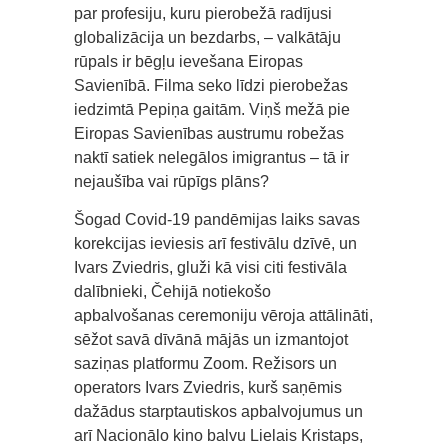
par profesiju, kuru pierobežā radījusi
globalizācija un bezdarbs, – valkātāju
rūpals ir bēgļu ievešana Eiropas
Savienībā. Filma seko līdzi pierobežas
iedzimtā Pepiņa gaitām. Viņš mežā pie
Eiropas Savienības austrumu robežas
naktī satiek nelegālos imigrantus – tā ir
nejaušība vai rūpīgs plāns?
Šogad Covid-19 pandēmijas laiks savas
korekcijas ieviesis arī festivālu dzīvē, un
Ivars Zviedris, gluži kā visi citi festivāla
dalībnieki, Čehijā notiekošo
apbalvošanas ceremoniju vēroja attālināti,
sēžot savā dīvānā mājās un izmantojot
saziņas platformu Zoom. Režisors un
operators Ivars Zviedris, kurš saņēmis
dažādus starptautiskos apbalvojumus un
arī Nacionālo kino balvu Lielais Kristaps,