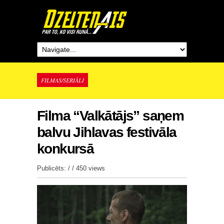
FILMAS/SERIĀLI
Filma “Valkātājs” saņem
balvu Jihlavas festivāla
konkursā
Publicēts: / /
450 views