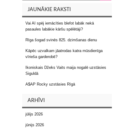
JAUNĀKIE RAKSTI
Vai AI spēj iemācīties blefot labāk nekā
pasaules labākie kāršu spēlētāji?
Rīga šogad svinēs 825. dzimšanas dienu
Kāpēc uzvalkam jāatrodas katra mūsdienīga
vīrieša garderobē?
Ikoniskais Džeks Vaits maija nogalē uzstāsies
Siguldā
A$AP Rocky uzstāsies Rīgā
ARHĪVI
jūlijs 2026
jūnijs 2026