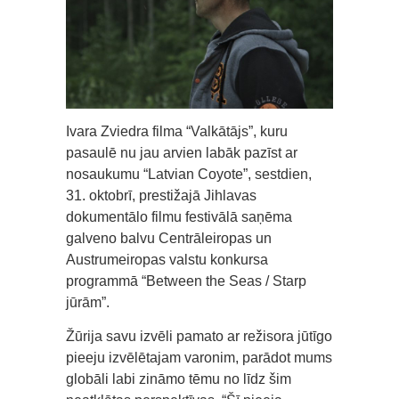
Ivara Zviedra filma “Valkātājs”, kuru
pasaulē nu jau arvien labāk pazīst ar
nosaukumu “Latvian Coyote”, sestdien,
31. oktobrī, prestižajā Jihlavas
dokumentālo filmu festivālā saņēma
galveno balvu Centrāleiropas un
Austrumeiropas valstu konkursa
programmā “Between the Seas / Starp
jūrām”.
Žūrija savu izvēli pamato ar režisora jūtīgo
pieeju izvēlētajam varonim, parādot mums
globāli labi zināmo tēmu no līdz šim