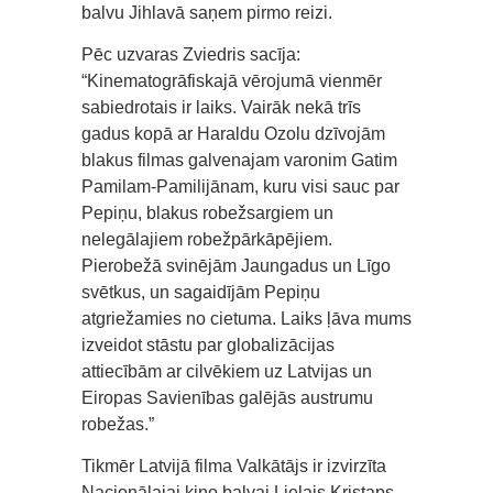
balvu Jihlavā saņem pirmo reizi.
Pēc uzvaras Zviedris sacīja:
“Kinematogrāfiskajā vērojumā vienmēr
sabiedrotais ir laiks. Vairāk nekā trīs
gadus kopā ar Haraldu Ozolu dzīvojām
blakus filmas galvenajam varonim Gatim
Pamilam-Pamilijānam, kuru visi sauc par
Pepiņu, blakus robežsargiem un
nelegālajiem robežpārkāpējiem.
Pierobežā svinējām Jaungadus un Līgo
svētkus, un sagaidījām Pepiņu
atgriežamies no cietuma. Laiks ļāva mums
izveidot stāstu par globalizācijas
attiecībām ar cilvēkiem uz Latvijas un
Eiropas Savienības galējās austrumu
robežas.”
Tikmēr Latvijā filma Valkātājs ir izvirzīta
Nacionālajai kino balvai Lielais Kristaps