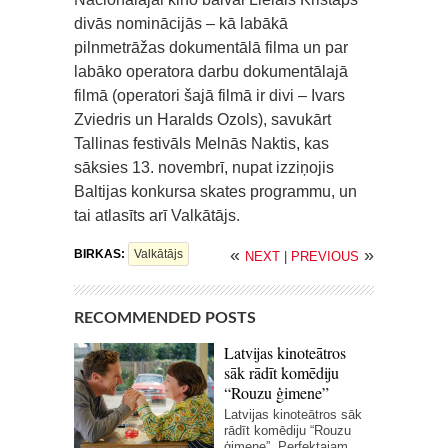
divās nominācijās – kā labākā
pilnmetrāžas dokumentālā filma un par
labāko operatora darbu dokumentālajā
filmā (operatori šajā filmā ir divi – Ivars
Zviedris un Haralds Ozols), savukārt
Tallinas festivāls Melnās Naktis, kas
sāksies 13. novembrī, nupat izziņojis
Baltijas konkursa skates programmu, un
tai atlasīts arī Valkātājs.
«
»
BIRKAS:
Valkātājs
NEXT
|
PREVIOUS
RECOMMENDED POSTS
Latvijas kinoteātros
sāk rādīt komēdiju
“Rouzu ģimene”
Latvijas kinoteātros sāk
rādīt komēdiju “Rouzu
ģimene”. Perfektajam