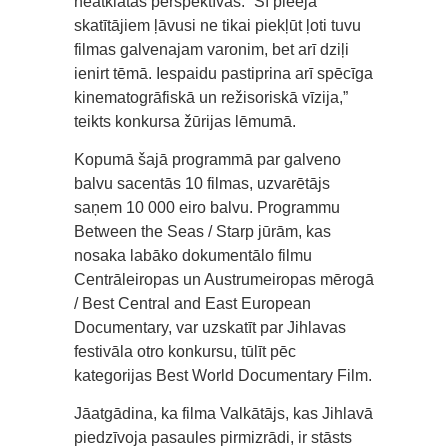
neatklātas perspektīvas. “Šī pieeja
skatītājiem ļāvusi ne tikai piekļūt ļoti tuvu
filmas galvenajam varonim, bet arī dziļi
ienirt tēmā. Iespaidu pastiprina arī spēcīga
kinematogrāfiskā un režisoriskā vīzija,”
teikts konkursa žūrijas lēmumā.
Kopumā šajā programmā par galveno
balvu sacentās 10 filmas, uzvarētājs
saņem 10 000 eiro balvu. Programmu
Between the Seas / Starp jūrām, kas
nosaka labāko dokumentālo filmu
Centrāleiropas un Austrumeiropas mērogā
/ Best Central and East European
Documentary, var uzskatīt par Jihlavas
festivāla otro konkursu, tūlīt pēc
kategorijas Best World Documentary Film.
Jāatgādina, ka filma Valkātājs, kas Jihlavā
piedzīvoja pasaules pirmizrādi, ir stāsts