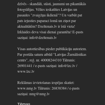
dzīvēs - skandāli, stāsti, jaunumi un pikantākās
fotogrāfijas. Vēlies ieskatīties Latvijas un
pasaules "zvaigžņu ikdienā"? Un varbūt pat
pats iejusties paparaci lomā un ziņot par
aktualitātēm? Dzeltenais.lv ir īstā vieta!
Izklaides deva visai dienai garantēta! E-pasts
saziņai: info@dzeltenais.lv
Visas autortiesības pieder publikāciju autoriem.
Par portāla saturu atbild "Latvijas Žurnālistikas
centrs", reģ. nr. 40008244310 Tālrunis:
26901441 / e-pasts saziņai: info@lzc.lv /
www.lzc.lv
Reklāmas izvietošanas iespējas skatiet:
www.nmg.lv Tālrunis: 26838384 / e-pasts
saziņai: nmg@nmg.lv
Tēmas