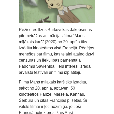
Režisores Ilzes Burkovskas-Jakobsenas
pilnmetrāžas animācijas filma “Mans
mīļākais karš” (2020) no 20. aprīļa tiks
izrādīta kinoteātros visā Francijā. Pēdējos
mēnešos par filmu, kas tēlaini ataino dzīvi
cenzūras un liekulības pārņemtajā
Padomju Savienībā, lielu interesi izrāda
ārvalstu festivāli un filmu izplatītāji.
Filma Mans mīļākais karš tiks izrādīta,
sākot no 20. aprīļa, aptuveni 50
kinoteātros Parīzē, Marseļā, Kannās,
Šerbūrā un citās Francijas pilsētās. Šī
valsts filmai ir ļoti nozīmīga, jo tieši
Francijā notiek prestižais Ansī