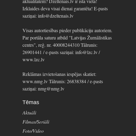
aktualitātēm? Dzeltenais.lv ir īstā vieta!
Izklaides deva visai dienai garantēta! E-pasts
saziņai: info@dzeltenais.lv
Visas autortiesības pieder publikāciju autoriem.
Par portāla saturu atbild "Latvijas Žurnālistikas
centrs", reģ. nr. 40008244310 Tālrunis:
26901441 / e-pasts saziņai: info@lzc.lv /
www.lzc.lv
Reklāmas izvietošanas iespējas skatiet:
www.nmg.lv Tālrunis: 26838384 / e-pasts
saziņai: nmg@nmg.lv
Tēmas
Aktuāli
Filmas/Seriāli
Foto/Video