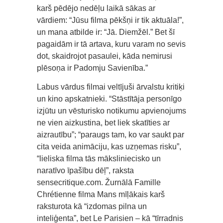
karš pēdējo nedēļu laikā sākas ar
vārdiem: “Jūsu filma pēkšņi ir tik aktuāla!”,
un mana atbilde ir: “Jā. Diemžēl.” Bet šī
pagaidām ir tā artava, kuru varam no sevis
dot, skaidrojot pasaulei, kāda nemirusi
plēsoņa ir Padomju Savienība.”
Labus vārdus filmai veltījuši ārvalstu kritiķi
un kino apskatnieki. “Stāstītāja personīgo
izjūtu un vēsturisko notikumu apvienojums
ne vien aizkustina, bet liek skatīties ar
aizrautību”; “paraugs tam, ko var saukt par
cita veida animāciju, kas uzņemas risku”,
“lieliska filma tās māksliniecisko un
naratīvo īpašību dēļ”, raksta
sensecritique.com. Žurnālā Famille
Chrétienne filma Mans mīļākais karš
raksturota kā “izdomas pilna un
inteliģenta”, bet Le Parisien – kā “tīrradnis