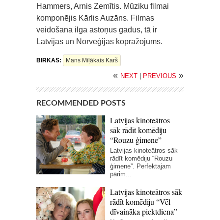
Hammers, Arnis Zemītis. Mūziku filmai
komponējis Kārlis Auzāns. Filmas
veidošana ilga astoņus gadus, tā ir
Latvijas un Norvēģijas kopražojums.
BIRKAS:
Mans Mīļākais Karš
«
»
NEXT
|
PREVIOUS
RECOMMENDED POSTS
Latvijas kinoteātros
sāk rādīt komēdiju
“Rouzu ģimene”
Latvijas kinoteātros sāk
rādīt komēdiju “Rouzu
ģimene”. Perfektajam
pārim...
Latvijas kinoteātros sāk
rādīt komēdiju “Vēl
dīvaināka piektdiena”