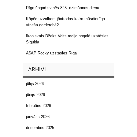
Rīga šogad svinēs 825. dzimšanas dienu
Kāpēc uzvalkam jāatrodas katra mūsdienīga
vīrieša garderobē?
Ikoniskais Džeks Vaits maija nogalē uzstāsies
Siguldā
A$AP Rocky uzstāsies Rīgā
ARHĪVI
jūlijs 2026
jūnijs 2026
februāris 2026
janvāris 2026
decembris 2025