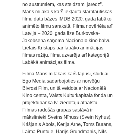
no austrumiem, kas steidzami jāredz”.
Mans mīļākais karš iekļauta starptautiskās
filmu datu bāzes IMDB 2020. gada labāko
animēto filmu sarakstā. Filma novērtēta arī
Latvijā – 2020. gadā Ilze Burkovska-
Jakobsena saņēma Nacionālo kino balvu
Lielais Kristaps par labāko animācijas
filmas režiju, filma uzvarēja arī kategorijā
Labākā animācijas filma.
Filma Mans mīļākais karš tapusi, studijai
Ego Media sadarbojoties ar norvēģu
Bivrost Film, un tā veidota ar Nacionālā
Kino centra, Valsts Kultūrkapitāla fonda un
projektubanka.lv. ziedotāju atbalstu.
Filmas radošās grupas sastāvā ir
mākslinieki Sveins Nīhuss (Svein Nyhus),
Krišjānis Ābols, Kerija Arne, Toms Burāns,
Laima Puntule, Harijs Grundmanis, Nils