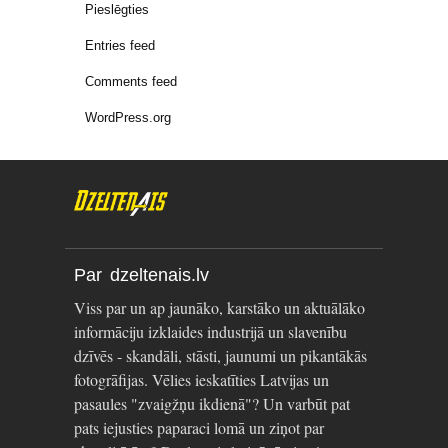
Pieslēgties
Entries feed
Comments feed
WordPress.org
Par dzeltenais.lv
Viss par un ap jaunāko, karstāko un aktuālāko
informāciju izklaides industrijā un slavenību
dzīvēs - skandāli, stāsti, jaunumi un pikantākās
fotogrāfijas. Vēlies ieskatīties Latvijas un
pasaules "zvaigžņu ikdienā"? Un varbūt pat
pats iejusties paparaci lomā un ziņot par