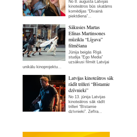
No 8. augusta Latvijas
kinoteātros būs skatāms
komēdijas “Dīvainā
piektdiena”...
Sākusies Martas
Elīnas Martinsones
mūzikla “Līgava”
filmēšana
Jūnija beigās Rīgā
studija “Ego Media”
uzsākusi filmēt Latvijai
unikālu kinoprojektu...
Latvijas kinoteātros sāk
rādīt trilleri “Bīstamie
dzīvnieki”
No 13. jūnija Latvijas
kinoteātros sāk rādīt
trilleri “Bīstamie
dzīvnieki”. Zefīra...