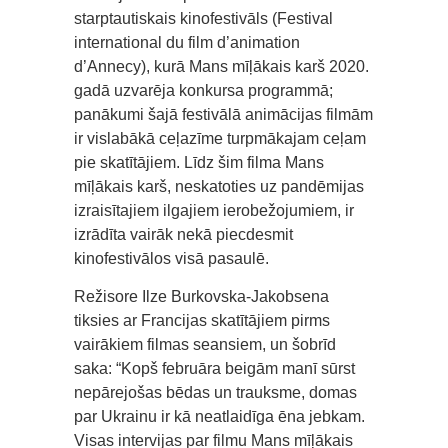
starptautiskais kinofestivāls (Festival
international du film d’animation
d’Annecy), kurā Mans mīļākais karš 2020.
gadā uzvarēja konkursa programmā;
panākumi šajā festivālā animācijas filmām
ir vislabākā ceļazīme turpmākajam ceļam
pie skatītājiem. Līdz šim filma Mans
mīļākais karš, neskatoties uz pandēmijas
izraisītajiem ilgajiem ierobežojumiem, ir
izrādīta vairāk nekā piecdesmit
kinofestivālos visā pasaulē.
Režisore Ilze Burkovska-Jakobsena
tiksies ar Francijas skatītājiem pirms
vairākiem filmas seansiem, un šobrīd
saka: “Kopš februāra beigām manī sūrst
nepārejošas bēdas un trauksme, domas
par Ukrainu ir kā neatlaidīga ēna jebkam.
Visas intervijas par filmu Mans mīļākais