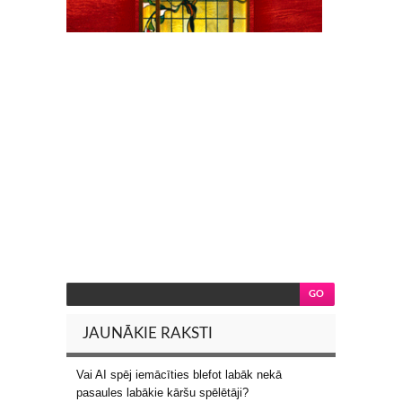
JAUNĀKIE RAKSTI
Vai AI spēj iemācīties blefot labāk nekā
pasaules labākie kāršu spēlētāji?