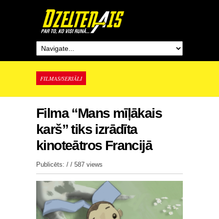
FILMAS/SERIĀLI
Filma “Mans mīļākais
karš” tiks izrādīta
kinoteātros Francijā
Publicēts: / /
587 views