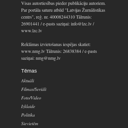
Visas autortiesības pieder publikāciju autoriem.
Par portāla saturu atbild "Latvijas Žurnālistikas
centrs", reģ. nr. 40008244310 Tālrunis:
26901441 / e-pasts saziņai: info@lzc.lv /
www.lzc.lv
Reklāmas izvietošanas iespējas skatiet:
www.nmg.lv Tālrunis: 26838384 / e-pasts
saziņai: nmg@nmg.lv
Tēmas
Aktuāli
Filmas/Seriāli
Foto/Video
Izklaide
Politika
Sievietēm