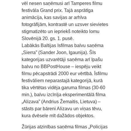
vēl nesen saņēmusi arī Tamperes filmu
festivāla Grand prix. Tajā asprātīga
animācija, kas savijas ar arhīva
fotogrāfijām, kontrastē un uzsver sievietes
stigmatizēto un iepriekš noteikto lomu
Slovēnijā 20. gs. 1. pusē.
Labākās Baltijas īsfilmas balvu saņēma
„Sierra” (Sander Joon, Igaunija). Šīs
kategorijas uzvarētāji saņēma arī īpašu
balvu no BBPostHouse – iespēju veikt
filmu pēcapstrādi 2000 eur vērtībā. Īsfilmu
festivāliem neparastajā kategorijā, kurā
tika vērtētas vidēja garuma filmas (30-60
min.), balvu izcīnīja eksperimentālā filma
„Alizava” (Andrius Žemaitis, Lietuva) –
stāsts par bāreni Alizavu un viņas tēvu,
kura dvēsele mīt dažādos objektos.
Žūrijas atzinības saņēma filmas „Policijas