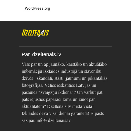
WordPress.org
Par dzeltenais.lv
Viss par un ap jaunāko, karstāko un aktuālāko
informāciju izklaides industrijā un slavenību
dzīvēs - skandāli, stāsti, jaunumi un pikantākās
fotogrāfijas. Vēlies ieskatīties Latvijas un
pasaules "zvaigžņu ikdienā"? Un varbūt pat
pats iejusties paparaci lomā un ziņot par
aktualitātēm? Dzeltenais.lv ir īstā vieta!
Izklaides deva visai dienai garantēta! E-pasts
saziņai: info@dzeltenais.lv