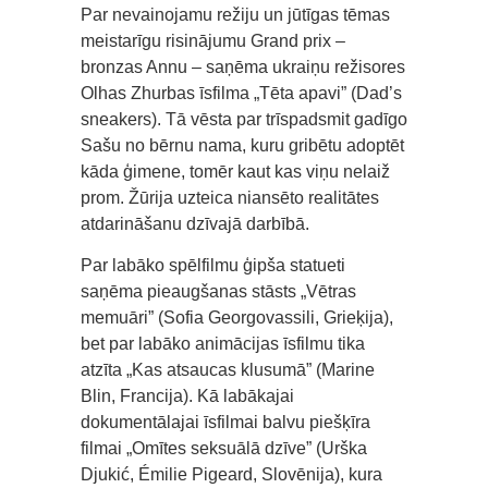
Par nevainojamu režiju un jūtīgas tēmas
meistarīgu risinājumu Grand prix –
bronzas Annu – saņēma ukraiņu režisores
Olhas Zhurbas īsfilma „Tēta apavi” (Dad’s
sneakers). Tā vēsta par trīspadsmit gadīgo
Sašu no bērnu nama, kuru gribētu adoptēt
kāda ģimene, tomēr kaut kas viņu nelaiž
prom. Žūrija uzteica niansēto realitātes
atdarināšanu dzīvajā darbībā.
Par labāko spēlfilmu ģipša statueti
saņēma pieaugšanas stāsts „Vētras
memuāri” (Sofia Georgovassili, Grieķija),
bet par labāko animācijas īsfilmu tika
atzīta „Kas atsaucas klusumā” (Marine
Blin, Francija). Kā labākajai
dokumentālajai īsfilmai balvu piešķīra
filmai „Omītes seksuālā dzīve” (Urška
Djukić, Émilie Pigeard, Slovēnija), kura