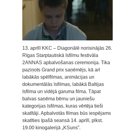
13. aprīlī KKC – Diagonālē norisinājās 26.
Rīgas Starptautiskā īsfilmu festivāla
2ANNAS apbalvošanas ceremonija. Tika
paziņots Grand prix saņēmējs, kā arī
labākās spēlfilmas, animācijas un
dokumentālās īsfilmas, labākā Baltijas
īsfilma un vidējā garuma filma. Tāpat
balvas saņēma bērnu un jauniešu
kategorijas īsfilmas, kuras vērtēja tieši
skatītāji. Apbalvotās filmas būs iespējams
skatīties īpašā seansā 14. aprīlī, plkst.
19.00 kinogalerijā „KSuns”.