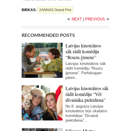
BIRKAS:
2ANNAS Grand Prix
«
»
NEXT
|
PREVIOUS
RECOMMENDED POSTS
Latvijas kinoteātros
sāk rādīt komēdiju
“Rouzu ģimene”
Latvijas kinoteātros sāk
rādīt komēdiju “Rouzu
ģimene”. Perfektajam
pārim...
Latvijas kinoteātros sāk
rādīt komēdiju “Vēl
dīvaināka piektdiena”
No 8. augusta Latvijas
kinoteātros būs skatāms
komēdijas “Dīvainā
piektdiena”...
Sākusies Martas