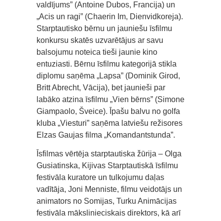
valdījums” (Antoine Dubos, Francija) un
„Acis un ragi” (Chaerin Im, Dienvidkoreja).
Starptautisko bērnu un jauniešu īsfilmu
konkursu skatēs uzvarētājus ar savu
balsojumu noteica tieši jaunie kino
entuziasti. Bērnu īsfilmu kategorijā stikla
diplomu saņēma „Lapsa” (Dominik Girod,
Britt Abrecht, Vācija), bet jaunieši par
labāko atzina īsfilmu „Vien bērns” (Simone
Giampaolo, Šveice). Īpašu balvu no golfa
kluba „Viesturi” saņēma latviešu režisores
Elzas Gaujas filma „Komandantstunda”.
Īsfilmas vērtēja starptautiska žūrija – Olga
Gusiatinska, Kijivas Starptautiskā īsfilmu
festivāla kuratore un tulkojumu daļas
vadītāja, Joni Menniste, filmu veidotājs un
animators no Somijas, Turku Animācijas
festivāla mākslinieciskais direktors, kā arī