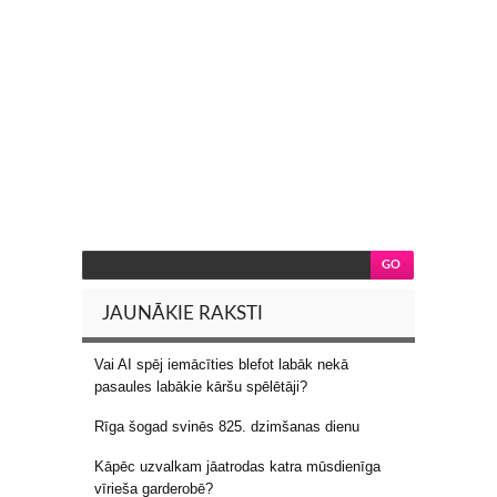
JAUNĀKIE RAKSTI
Vai AI spēj iemācīties blefot labāk nekā
pasaules labākie kāršu spēlētāji?
Rīga šogad svinēs 825. dzimšanas dienu
Kāpēc uzvalkam jāatrodas katra mūsdienīga
vīrieša garderobē?