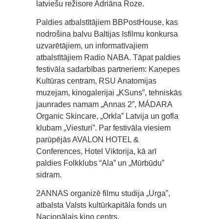
latviešu režisore Adriāna Roze.
Paldies atbalstītājiem BBPostHouse, kas
nodrošina balvu Baltijas īsfilmu konkursa
uzvarētājiem, un informatīvajiem
atbalstītājiem Radio NABA. Tāpat paldies
festivāla sadarbības partneriem: Kaņepes
Kultūras centram, RSU Anatomijas
muzejam, kinogalerijai „KSuns”, tehniskās
jaunrades namam „Annas 2”, MÁDARA
Organic Skincare, „Orkla” Latvija un gofla
klubam „Viesturi”. Par festivāla viesiem
parūpējās AVALON HOTEL &
Conferences, Hotel Viktorija, kā arī
paldies Folkklubs “Ala” un „Mūrbūdu”
sidram.
2ANNAS organizē filmu studija „Urga”,
atbalsta Valsts kultūrkapitāla fonds un
Nacionālais kino centrs.