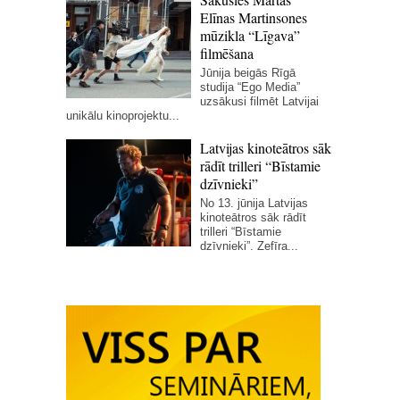
Elīnas Martinsones
mūzikla “Līgava”
filmēšana
Jūnija beigās Rīgā
studija “Ego Media”
uzsākusi filmēt Latvijai
unikālu kinoprojektu...
Latvijas kinoteātros sāk
rādīt trilleri “Bīstamie
dzīvnieki”
No 13. jūnija Latvijas
kinoteātros sāk rādīt
trilleri “Bīstamie
dzīvnieki”. Zefīra...