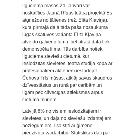
Iļģuciema māsas 24. janvārī var
noskatīties Jaunā Rīgas teātra projektā Es
atgriežos no tālienes (rež. Elita Kļaviņa),
kura pirmajā daļā tāda paša nosaukuma
lugas skatuves variantā Elita Kļaviņa
atveido galveno lomu, bet otrajā daļā tiek
demonstrēta filma. Tās darbība notiek
Iļģuciema sieviešu cietumā, kur
ieslodzītās sievietes, teātra studijā kopā ar
profesionāliem aktieriem iestudējot
Čehova Trīs māsas, atklāj savus skaudros
dzīvesstāstus un runā par cerībām un
ilgām pēc cilvēcīgas attieksmes ārpus
cietuma mūriem.
Latvijā 8% no visiem ieslodzītajiem ir
sievietes, un daļa no sieviešu izdarītajiem
noziegumiem ir saistīti ar ģimenē
piedzīvotu vardarbību. Statistikas dati par