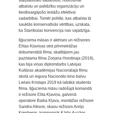
starptautisko sadarbību, nodrošināt
atbalstu un palīdzību organizāciju un
tiesībsargājošo iestāžu efektīvai
sadarbībai. Tomēr politiķi, kas atbalsta tā
sauktās konservatīvās vērtības, uzskata,
ka Stambulas konvencija nav vajadzīga.
Iļģuciema māsas ir aktrises un režisores
Elitas Kļaviņas otrā pilnmetrāžas
dokumentālā filma; skatītājiem jau
pazīstama filma Zorjana Horobraja (2019),
kas bija viņas diplomdarbs Latvijas
Kultūras akadēmijas Nacionālajā filmu
skolā un ieguva Nacionālo kino balvu
Lielais Kristaps 2019 kā labākā studentu
filma. Iļģuciema māsu radošajā komandā
ir režisore Elita Kļaviņa, galvenā
operatore Baiba Kļava, montāžas režisore
Sandra Alksne, skaņu režisors Anrijs
Krenbergs, komponists Kārlis Auzāns,