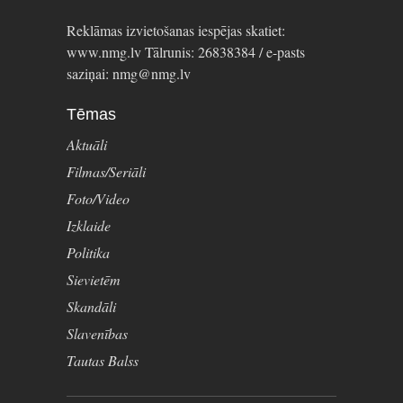
Reklāmas izvietošanas iespējas skatiet:
www.nmg.lv Tālrunis: 26838384 / e-pasts
saziņai: nmg@nmg.lv
Tēmas
Aktuāli
Filmas/Seriāli
Foto/Video
Izklaide
Politika
Sievietēm
Skandāli
Slavenības
Tautas Balss