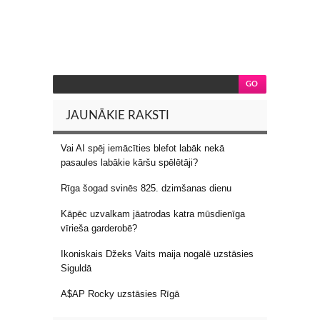
JAUNĀKIE RAKSTI
Vai AI spēj iemācīties blefot labāk nekā
pasaules labākie kāršu spēlētāji?
Rīga šogad svinēs 825. dzimšanas dienu
Kāpēc uzvalkam jāatrodas katra mūsdienīga
vīrieša garderobē?
Ikoniskais Džeks Vaits maija nogalē uzstāsies
Siguldā
A$AP Rocky uzstāsies Rīgā