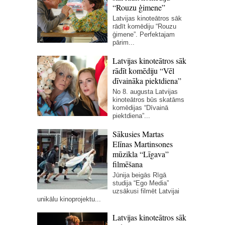
“Rouzu ģimene”
Latvijas kinoteātros sāk
rādīt komēdiju “Rouzu
ģimene”. Perfektajam
pārim...
Latvijas kinoteātros sāk
rādīt komēdiju “Vēl
dīvaināka piektdiena”
No 8. augusta Latvijas
kinoteātros būs skatāms
komēdijas “Dīvainā
piektdiena”...
Sākusies Martas
Elīnas Martinsones
mūzikla “Līgava”
filmēšana
Jūnija beigās Rīgā
studija “Ego Media”
uzsākusi filmēt Latvijai
unikālu kinoprojektu...
Latvijas kinoteātros sāk