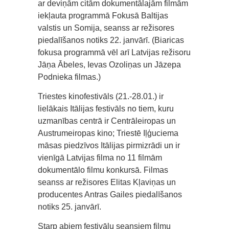
ar deviņām citām dokumentālajām filmām
iekļauta programmā Fokusā Baltijas
valstis un Somija, seanss ar režisores
piedalīšanos notiks 22. janvārī. (Biaricas
fokusa programmā vēl arī Latvijas režisoru
Jāņa Ābeles, Ievas Ozoliņas un Jāzepa
Podnieka filmas.)
Triestes kinofestivāls (21.-28.01.) ir
lielākais Itālijas festivāls no tiem, kuru
uzmanības centrā ir Centrāleiropas un
Austrumeiropas kino; Triestē Iļģuciema
māsas piedzīvos Itālijas pirmizrādi un ir
vienīgā Latvijas filma no 11 filmām
dokumentālo filmu konkursā. Filmas
seanss ar režisores Elitas Kļaviņas un
producentes Antras Gailes piedalīšanos
notiks 25. janvārī.
Starp abiem festivālu seansiem filmu