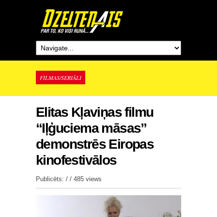
FILMAS/SERIĀLI
Elitas Kļaviņas filmu
“Iļģuciema māsas”
demonstrēs Eiropas
kinofestivālos
Publicēts: / /
485 views