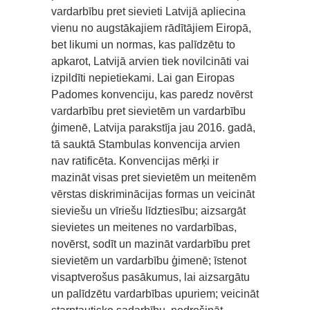
vardarbību pret sievieti Latvijā apliecina
vienu no augstākajiem rādītājiem Eiropā,
bet likumi un normas, kas palīdzētu to
apkarot, Latvijā arvien tiek novilcināti vai
izpildīti nepietiekami. Lai gan Eiropas
Padomes konvenciju, kas paredz novērst
vardarbību pret sievietēm un vardarbību
ģimenē, Latvija parakstīja jau 2016. gadā,
tā sauktā Stambulas konvencija arvien
nav ratificēta. Konvencijas mērķi ir
mazināt visas pret sievietēm un meitenēm
vērstas diskriminācijas formas un veicināt
sieviešu un vīriešu līdztiesību; aizsargāt
sievietes un meitenes no vardarbības,
novērst, sodīt un mazināt vardarbību pret
sievietēm un vardarbību ģimenē; īstenot
visaptverošus pasākumus, lai aizsargātu
un palīdzētu vardarbības upuriem; veicināt