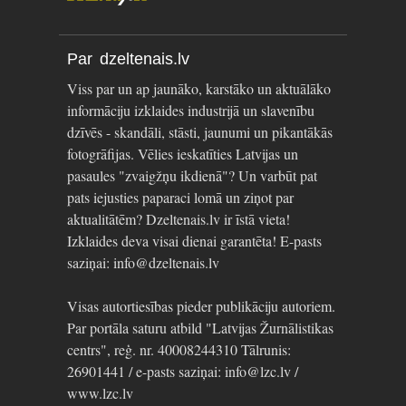
Par dzeltenais.lv
Viss par un ap jaunāko, karstāko un aktuālāko
informāciju izklaides industrijā un slavenību
dzīvēs - skandāli, stāsti, jaunumi un pikantākās
fotogrāfijas. Vēlies ieskatīties Latvijas un
pasaules "zvaigžņu ikdienā"? Un varbūt pat
pats iejusties paparaci lomā un ziņot par
aktualitātēm? Dzeltenais.lv ir īstā vieta!
Izklaides deva visai dienai garantēta! E-pasts
saziņai: info@dzeltenais.lv
Visas autortiesības pieder publikāciju autoriem.
Par portāla saturu atbild "Latvijas Žurnālistikas
centrs", reģ. nr. 40008244310 Tālrunis:
26901441 / e-pasts saziņai: info@lzc.lv /
www.lzc.lv