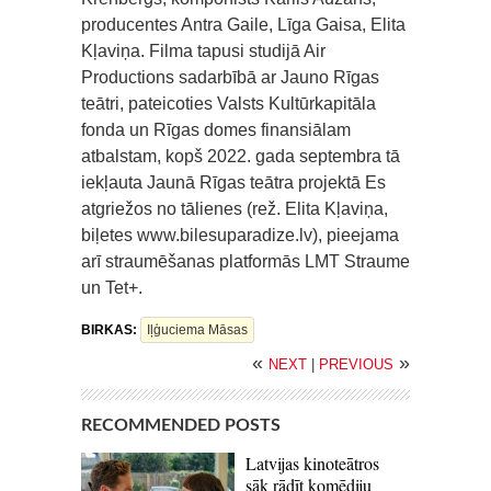
producentes Antra Gaile, Līga Gaisa, Elita
Kļaviņa. Filma tapusi studijā Air
Productions sadarbībā ar Jauno Rīgas
teātri, pateicoties Valsts Kultūrkapitāla
fonda un Rīgas domes finansiālam
atbalstam, kopš 2022. gada septembra tā
iekļauta Jaunā Rīgas teātra projektā Es
atgriežos no tālienes (rež. Elita Kļaviņa,
biļetes www.bilesuparadize.lv), pieejama
arī straumēšanas platformās LMT Straume
un Tet+.
BIRKAS:
Iļģuciema Māsas
«
»
NEXT
|
PREVIOUS
RECOMMENDED POSTS
Latvijas kinoteātros
sāk rādīt komēdiju