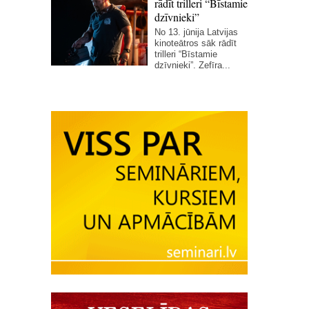
rādīt trilleri “Bīstamie
dzīvnieki”
No 13. jūnija Latvijas
kinoteātros sāk rādīt
trilleri “Bīstamie
dzīvnieki”. Zefīra...