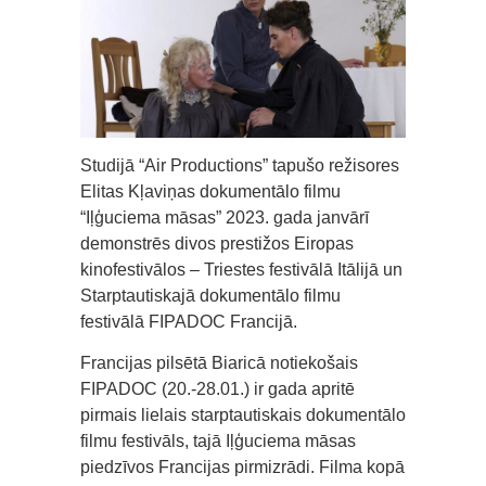
Studijā “Air Productions” tapušo režisores
Elitas Kļaviņas dokumentālo filmu
“Iļģuciema māsas” 2023. gada janvārī
demonstrēs divos prestižos Eiropas
kinofestivālos – Triestes festivālā Itālijā un
Starptautiskajā dokumentālo filmu
festivālā FIPADOC Francijā.
Francijas pilsētā Biaricā notiekošais
FIPADOC (20.-28.01.) ir gada apritē
pirmais lielais starptautiskais dokumentālo
filmu festivāls, tajā Iļģuciema māsas
piedzīvos Francijas pirmizrādi. Filma kopā