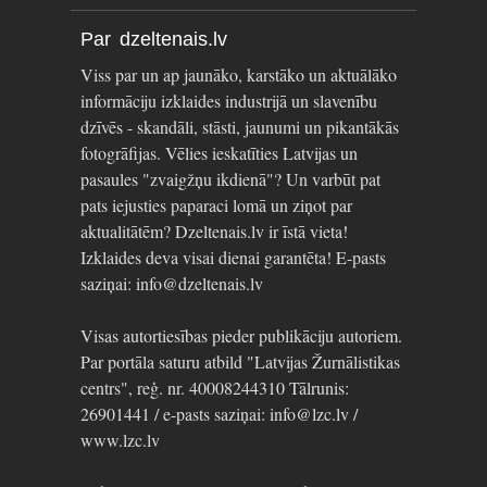
Par dzeltenais.lv
Viss par un ap jaunāko, karstāko un aktuālāko
informāciju izklaides industrijā un slavenību
dzīvēs - skandāli, stāsti, jaunumi un pikantākās
fotogrāfijas. Vēlies ieskatīties Latvijas un
pasaules "zvaigžņu ikdienā"? Un varbūt pat
pats iejusties paparaci lomā un ziņot par
aktualitātēm? Dzeltenais.lv ir īstā vieta!
Izklaides deva visai dienai garantēta! E-pasts
saziņai: info@dzeltenais.lv
Visas autortiesības pieder publikāciju autoriem.
Par portāla saturu atbild "Latvijas Žurnālistikas
centrs", reģ. nr. 40008244310 Tālrunis:
26901441 / e-pasts saziņai: info@lzc.lv /
www.lzc.lv