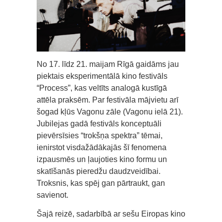
No 17. līdz 21. maijam Rīgā gaidāms jau
piektais eksperimentālā kino festivāls
“Process”, kas veltīts analogā kustīgā
attēla praksēm. Par festivāla mājvietu arī
šogad kļūs Vagonu zāle (Vagonu ielā 21).
Jubilejas gadā festivāls konceptuāli
pievērsīsies “trokšņa spektra” tēmai,
ienirstot visdažādākajās šī fenomena
izpausmēs un ļaujoties kino formu un
skatīšanās pieredžu daudzveidībai.
Troksnis, kas spēj gan pārtraukt, gan
savienot.
Šajā reizē, sadarbībā ar sešu Eiropas kino