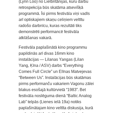
(Lynn Loo) no Lielbritānijas, kuru darbu
retrospekcija būs skatāma atsevišķā
programmā. Īsi pirms festivāla viņi vadīs
arī optiskajiem skaņu celiņiem veltītu
radošo darbnīcu, kuras rezultāti tiks
demonstrēti performancē festivāla
atklāšanas vakarā.
Festivāla paplašinātā kino programmu
papildinās arī divas 16mm kino
instalācijas — Lilanas Yangas (Lilan
Yang, Ķīna / ASV) darbs “Everything
Comes Full Circle” un Elīnas Matvejevas
“Between Us”. Instalācijas būs skatāmas
pirms performanču vakariem Vagonu zālei
blakus esošajā kultūrvietā “1983”. Bet
festivāla noslēguma dienā “Baltic Analog
Lab” telpās (Lienes ielā 19a) notiks
paplašinātajam kino veltīta diskusija, kurā