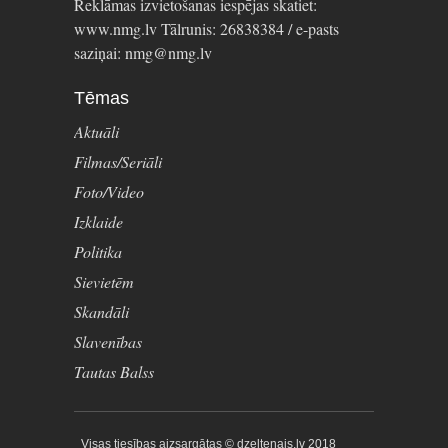
Reklāmas izvietošanas iespējas skatiet:
www.nmg.lv Tālrunis: 26838384 / e-pasts
saziņai: nmg@nmg.lv
Tēmas
Aktuāli
Filmas/Seriāli
Foto/Video
Izklaide
Politika
Sievietēm
Skandāli
Slavenības
Tautas Balss
Visas tiesības aizsargātas © dzeltenais.lv 2018