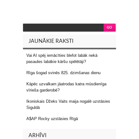
JAUNĀKIE RAKSTI
Vai AI spēj iemācīties blefot labāk nekā
pasaules labākie kāršu spēlētāji?
Rīga šogad svinēs 825. dzimšanas dienu
Kāpēc uzvalkam jāatrodas katra mūsdienīga
vīrieša garderobē?
Ikoniskais Džeks Vaits maija nogalē uzstāsies
Siguldā
A$AP Rocky uzstāsies Rīgā
ARHĪVI