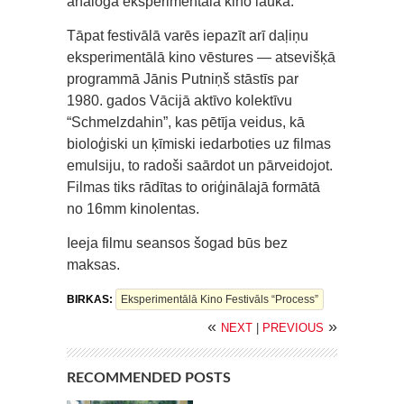
analogā eksperimentālā kino laukā.
Tāpat festivālā varēs iepazīt arī daļiņu
eksperimentālā kino vēstures — atsevišķā
programmā Jānis Putniņš stāstīs par
1980. gados Vācijā aktīvo kolektīvu
“Schmelzdahin”, kas pētīja veidus, kā
bioloģiski un ķīmiski iedarboties uz filmas
emulsiju, to radoši saārdot un pārveidojot.
Filmas tiks rādītas to oriģinālajā formātā
no 16mm kinolentas.
Ieeja filmu seansos šogad būs bez
maksas.
BIRKAS:
Eksperimentālā Kino Festivāls “Process”
«
»
NEXT
|
PREVIOUS
RECOMMENDED POSTS