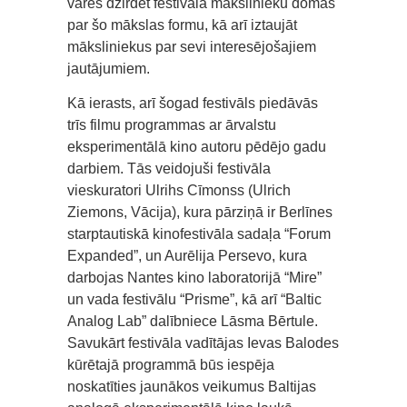
varēs dzirdēt festivāla mākslinieku domas
par šo mākslas formu, kā arī iztaujāt
māksliniekus par sevi interesējošajiem
jautājumiem.
Kā ierasts, arī šogad festivāls piedāvās
trīs filmu programmas ar ārvalstu
eksperimentālā kino autoru pēdējo gadu
darbiem. Tās veidojuši festivāla
vieskuratori Ulrihs Cīmonss (Ulrich
Ziemons, Vācija), kura pārziņā ir Berlīnes
starptautiskā kinofestivāla sadaļa “Forum
Expanded”, un Aurēlija Persevo, kura
darbojas Nantes kino laboratorijā “Mire”
un vada festivālu “Prisme”, kā arī “Baltic
Analog Lab” dalībniece Lāsma Bērtule.
Savukārt festivāla vadītājas Ievas Balodes
kūrētajā programmā būs iespēja
noskatīties jaunākos veikumus Baltijas