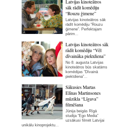
Latvijas kinoteātros
sāk rādīt komēdiju
“Rouzu ģimene”
Latvijas kinoteātros sāk
rādīt komēdiju “Rouzu
ģimene”. Perfektajam
pārim...
Latvijas kinoteātros sāk
rādīt komēdiju “Vēl
dīvaināka piektdiena”
No 8. augusta Latvijas
kinoteātros būs skatāms
komēdijas “Dīvainā
piektdiena”...
Sākusies Martas
Elīnas Martinsones
mūzikla “Līgava”
filmēšana
Jūnija beigās Rīgā
studija “Ego Media”
uzsākusi filmēt Latvijai
unikālu kinoprojektu...