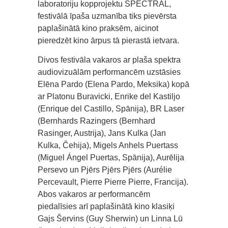
laboratoriju kopprojektu SPECTRAL,
festivālā īpaša uzmanība tiks pievērsta
paplašinātā kino praksēm, aicinot
pieredzēt kino ārpus tā pierastā ietvara.
Divos festivāla vakaros ar plaša spektra
audiovizuālām performancēm uzstāsies
Elēna Pardo (Elena Pardo, Meksika) kopā
ar Platonu Buravicki, Enrike del Kastiljo
(Enrique del Castillo, Spānija), BR Laser
(Bernhards Razingers (Bernhard
Rasinger, Austrija), Jans Kulka (Jan
Kulka, Čehija), Migels Anhels Puertass
(Miguel Ángel Puertas, Spānija), Aurēlija
Persevo un Pjērs Pjērs Pjērs (Aurélie
Percevault, Pierre Pierre Pierre, Francija).
Abos vakaros ar performancēm
piedalīsies arī paplašinātā kino klasiķi
Gajs Šervins (Guy Sherwin) un Linna Lū