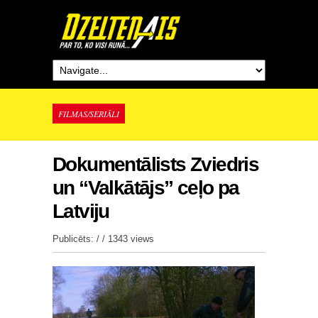
FILMAS/SERIĀLI
Dokumentālists Zviedris
un “Valkātājs” ceļo pa
Latviju
Publicēts: / /
1343 views