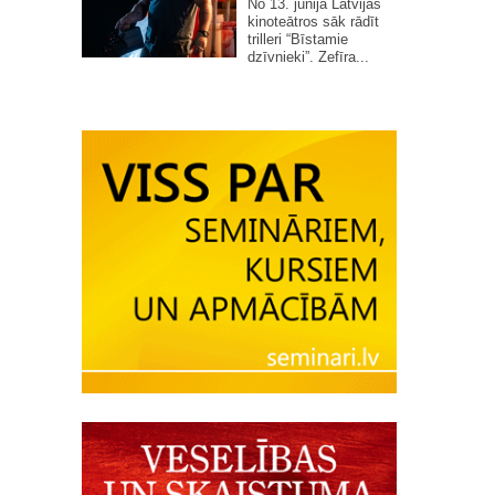
No 13. jūnija Latvijas
kinoteātros sāk rādīt
trilleri “Bīstamie
dzīvnieki”. Zefīra...