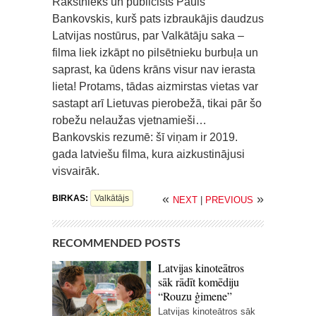
Rakstnieks un publicists Pauls
Bankovskis, kurš pats izbraukājis daudzus
Latvijas nostūrus, par Valkātāju saka –
filma liek izkāpt no pilsētnieku burbuļa un
saprast, ka ūdens krāns visur nav ierasta
lieta! Protams, tādas aizmirstas vietas var
sastapt arī Lietuvas pierobežā, tikai pār šo
robežu nelaužas vjetnamieši…
Bankovskis rezumē: šī viņam ir 2019.
gada latviešu filma, kura aizkustinājusi
visvairāk.
«
»
BIRKAS:
Valkātājs
NEXT
|
PREVIOUS
RECOMMENDED POSTS
Latvijas kinoteātros
sāk rādīt komēdiju
“Rouzu ģimene”
Latvijas kinoteātros sāk