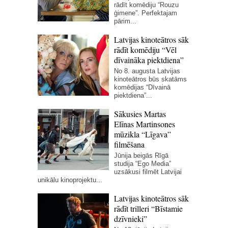
rādīt komēdiju “Rouzu
ģimene”. Perfektajam
pārim...
Latvijas kinoteātros sāk
rādīt komēdiju “Vēl
dīvaināka piektdiena”
No 8. augusta Latvijas
kinoteātros būs skatāms
komēdijas “Dīvainā
piektdiena”...
Sākusies Martas
Elīnas Martinsones
mūzikla “Līgava”
filmēšana
Jūnija beigās Rīgā
studija “Ego Media”
uzsākusi filmēt Latvijai
unikālu kinoprojektu...
Latvijas kinoteātros sāk
rādīt trilleri “Bīstamie
dzīvnieki”