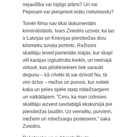
nejaušība vai rūpīgs plāns? Un vai
Pepiņam var piespriest reālu cietumsodu?
Tomēr filma nav tikai dokumentāls
kriminālstāsts. Ivars Zviedris uzsver, ka tas
ir Latvijas un Krievijas pierobežas divu
kilometru tuneļa portrets. Režisors
skatītāju ieved pamestās mājās, kur skapī
vēl karājas izgludināts krekls, un melnajā
virtuvē, kas pilsētniekiem liek saraukt
degunu – kā cilvēki tā var dzīvot! Nu, tā
viņi dzīvo – mežos un purvos, kur notiek
kaķa un peles spēle starp robežsargiem
un valkātājiem. “Ceru, ka man izdosies
skatītāju aizvest savdabīgā ekskursijā pie
pierobežas ļaudīm. Uz viensētu, purviem,
mežiem un robežsargu posteņiem,” saka
Zviedris.