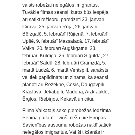
valsts robežai nelegālos imigrantus.
Tuvākie filmas seansi, kuros būs iespēja
arī satikt režisoru, paredzēti 23. janvārī
Cīravā, 25. janvārī Rojā, 26. janvārī
Bērzgalē, 5. februārī Rūjienā, 7. februārī
Upītē, 9. februārī Mazsalacā, 17. februārī
Valkā, 20. februārī Augšlīgatnē, 23.
februārī Kuldīgā, 26. februārī Siguldā, 27.
februārī Saldū, 28. februārī Gramzdā, 5.
martā Ludzā, 6. martā Ventspilī, saraksts
vēl tiek papildināts un zināms, ka seansi
plānoti arī Rēzeknē, Cēsīs, Daugavpilī,
Krāslavā, Jēkabpilī, Madonā, Aizkrauklē,
Ērgļos, Riebiņos, Ķekavā un citur.
Filma Valkātājs seko pierobežas iedzimtā
Pepiņa gaitām – viņš mežā pie Eiropas
Savienības austrumu robežas naktī satiek
nelegālos imigrantus. Vai šī tikšanās ir