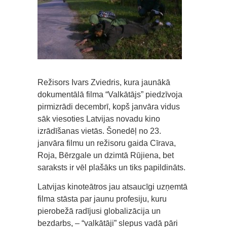
Režisors Ivars Zviedris, kura jaunākā
dokumentālā filma “Valkātājs” piedzīvoja
pirmizrādi decembrī, kopš janvāra vidus
sāk viesoties Latvijas novadu kino
izrādīšanas vietās. Šonedēļ no 23.
janvāra filmu un režisoru gaida Cīrava,
Roja, Bērzgale un dzimtā Rūjiena, bet
saraksts ir vēl plašāks un tiks papildināts.
Latvijas kinoteātros jau atsaucīgi uzņemtā
filma stāsta par jaunu profesiju, kuru
pierobežā radījusi globalizācija un
bezdarbs, – “valkātāji” slepus vadā pāri