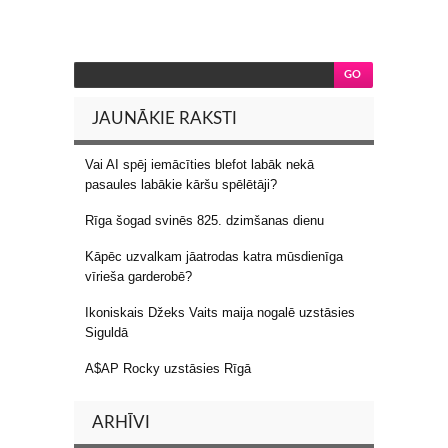
JAUNĀKIE RAKSTI
Vai AI spēj iemācīties blefot labāk nekā
pasaules labākie kāršu spēlētāji?
Rīga šogad svinēs 825. dzimšanas dienu
Kāpēc uzvalkam jāatrodas katra mūsdienīga
vīrieša garderobē?
Ikoniskais Džeks Vaits maija nogalē uzstāsies
Siguldā
A$AP Rocky uzstāsies Rīgā
ARHĪVI