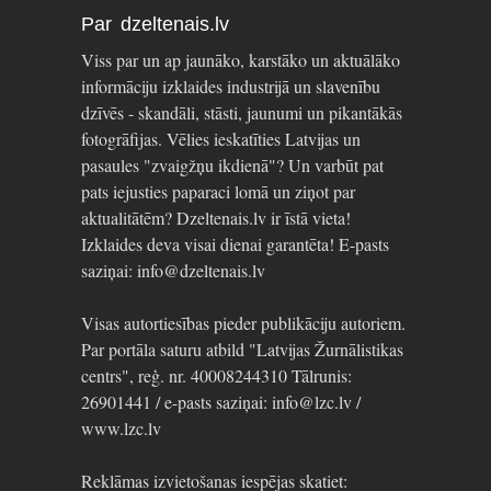
Par dzeltenais.lv
Viss par un ap jaunāko, karstāko un aktuālāko
informāciju izklaides industrijā un slavenību
dzīvēs - skandāli, stāsti, jaunumi un pikantākās
fotogrāfijas. Vēlies ieskatīties Latvijas un
pasaules "zvaigžņu ikdienā"? Un varbūt pat
pats iejusties paparaci lomā un ziņot par
aktualitātēm? Dzeltenais.lv ir īstā vieta!
Izklaides deva visai dienai garantēta! E-pasts
saziņai: info@dzeltenais.lv
Visas autortiesības pieder publikāciju autoriem.
Par portāla saturu atbild "Latvijas Žurnālistikas
centrs", reģ. nr. 40008244310 Tālrunis:
26901441 / e-pasts saziņai: info@lzc.lv /
www.lzc.lv
Reklāmas izvietošanas iespējas skatiet: