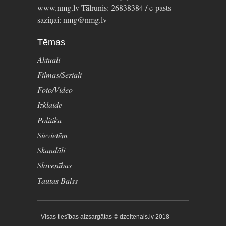
www.nmg.lv Tālrunis: 26838384 / e-pasts
saziņai: nmg@nmg.lv
Tēmas
Aktuāli
Filmas/Seriāli
Foto/Video
Izklaide
Politika
Sievietēm
Skandāli
Slavenības
Tautas Balss
Visas tiesības aizsargātas © dzeltenais.lv 2018