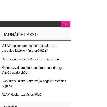
JAUNĀKIE RAKSTI
Vai AI spēj iemācīties blefot labāk nekā
pasaules labākie kāršu spēlētāji?
Rīga šogad svinēs 825. dzimšanas dienu
Kāpēc uzvalkam jāatrodas katra mūsdienīga
vīrieša garderobē?
Ikoniskais Džeks Vaits maija nogalē uzstāsies
Siguldā
A$AP Rocky uzstāsies Rīgā