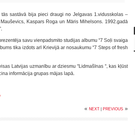
tās sastāvā bija pieci draugi no Jelgavas 1.vidusskolas –
s Mauševics, Kaspars Roga un Māris Mihelsons. 1992.gadā
”.
prezentēja savu vienpadsmito studijas albumu “7 Soļi svaiga
lbums tika izdots arī Krievijā ar nosaukumu “7 Steps of fresh
visas Latvijas uzmanību ar dziesmu “Lidmašīnas “, kas kļūst
ecina informācija grupas mājas lapā.
/
«
»
NEXT
|
PREVIOUS