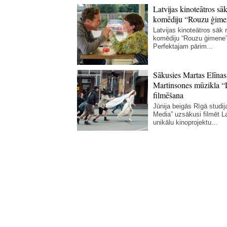
Latvijas kinoteātros sāk
komēdiju “Rouzu ģime
Latvijas kinoteātros sāk r
komēdiju “Rouzu ģimene”
Perfektajam pārim...
Sākusies Martas Elīnas
Martinsones mūzikla “
filmēšana
Jūnija beigās Rīgā studij
Media” uzsākusi filmēt La
unikālu kinoprojektu...