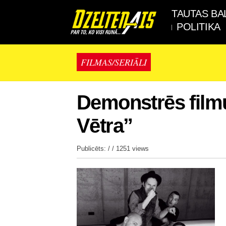
TAUTAS BA
POLITIKA
FILMAS/SERIĀLI
Demonstrēs filmu
Vētra”
Publicēts: / /
1251 views