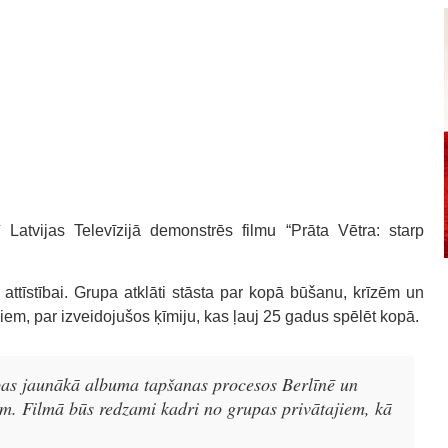
tvijas Televīzijā demonstrēs filmu “Prāta Vētra: starp
attīstībai. Grupa atklāti stāsta par kopā būšanu, krīzēm un
em, par izveidojušos ķīmiju, kas ļauj 25 gadus spēlēt kopā.
upas jaunākā albuma tapšanas procesos Berlīnē un
em. Filmā būs redzami kadri no grupas privātajiem, kā