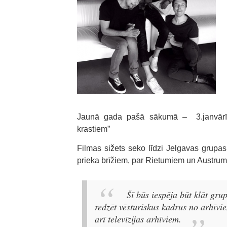
Jaunā gada pašā sākumā – 3.janvārī La
krastiem”
Filmas sižets seko līdzi Jelgavas grupas 
prieka brīžiem, par Rietumiem un Austrumi
Šī būs iespēja būt klāt gr
redzēt vēsturiskus kadrus no arhīvi
arī televīzijas arhīviem.