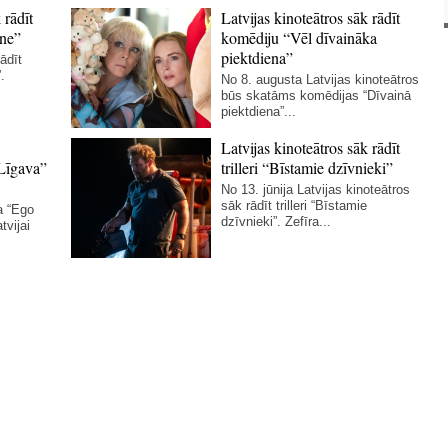
 rādīt
Latvijas kinoteātros sāk rādīt
ne”
komēdiju “Vēl dīvaināka
piektdiena”
ādīt
.
No 8. augusta Latvijas kinoteātros
būs skatāms komēdijas “Dīvainā
piektdiena”...
Latvijas kinoteātros sāk rādīt
Līgava”
trilleri “Bīstamie dzīvnieki”
No 13. jūnija Latvijas kinoteātros
sāk rādīt trilleri “Bīstamie
a “Ego
dzīvnieki”. Zefīra...
tvijai