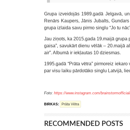
Grupa izveidojās 1989.gadā Jelgavā, un 
Renārs Kaupers, Jānis Jubalts, Gundar
grupa izlaida savu pirmo singlu “Jo tu nāc
Jau ziņots, ka 2015.gada 19.maijā grupa 
gaisa”, savukārt dienu vēlāk – 20.maijā a
air”. Albumā ir iekļautas 10 dziesmas.
1995.gadā “Prāta vētra” pirmoreiz iekaro 
par visu laiku pārdotāko singlu Latvijā, li
Foto:
https://www.instagram.com/brainstormofficial
BIRKAS:
Prāta Vētra
RECOMMENDED POSTS