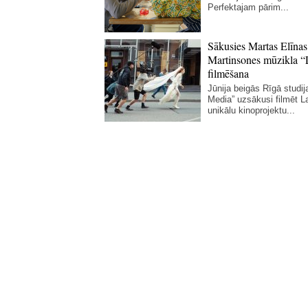
Perfektajam pārim...
Sākusies Martas Elīnas
Martinsones mūzikla “
filmēšana
Jūnija beigās Rīgā studij
Media” uzsākusi filmēt La
unikālu kinoprojektu...