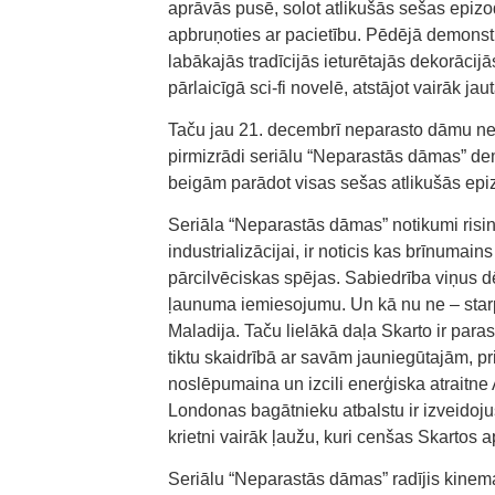
aprāvās pusē, solot atlikušās sešas epizod
apbruņoties ar pacietību. Pēdējā demonstr
labākajās tradīcijās ieturētajās dekorācijā
pārlaicīgā sci-fi novelē, atstājot vairāk ja
Taču jau 21. decembrī neparasto dāmu nep
pirmizrādi seriālu “Neparastās dāmas” dem
beigām parādot visas sešas atlikušās epi
Seriāla “Neparastās dāmas” notikumi risinā
industrializācijai, ir noticis kas brīnumai
pārcilvēciskas spējas. Sabiedrība viņus d
ļaunuma iemiesojumu. Un kā nu ne – starp 
Maladija. Taču lielākā daļa Skarto ir para
tiktu skaidrībā ar savām jauniegūtajām, 
noslēpumaina un izcili enerģiska atraitne
Londonas bagātnieku atbalstu ir izveidoju
krietni vairāk ļaužu, kuri cenšas Skartos ap
Seriālu “Neparastās dāmas” radījis kinem