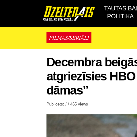
TAUTAS BA
POLITIKA
FILMAS/SERIĀLI
Decembra beigās 
atgriezīsies HBO
dāmas”
Publicēts: / /
465 views