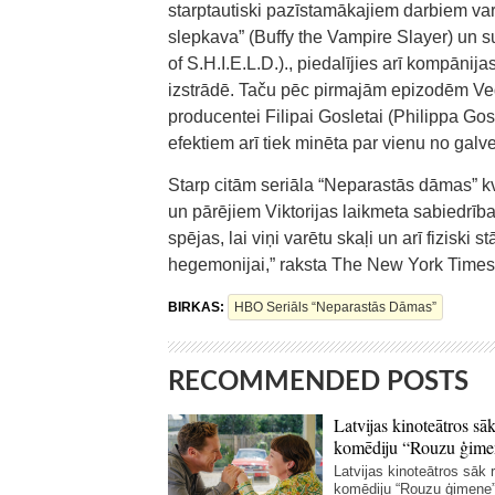
starptautiski pazīstamākajiem darbiem var
slepkava” (Buffy the Vampire Slayer) un 
of S.H.I.E.L.D.)., piedalījies arī kompāni
izstrādē. Taču pēc pirmajām epizodēm Ved
producentei Filipai Gosletai (Philippa Gos
efektiem arī tiek minēta par vienu no gal
Starp citām seriāla “Neparastās dāmas” kva
un pārējiem Viktorijas laikmeta sabiedrība
spējas, lai viņi varētu skaļi un arī fiziski
hegemonijai,” raksta The New York Times
BIRKAS:
HBO Seriāls “Neparastās Dāmas”
RECOMMENDED POSTS
Latvijas kinoteātros sāk
komēdiju “Rouzu ģime
Latvijas kinoteātros sāk r
komēdiju “Rouzu ģimene”