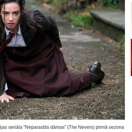
jas seriāla “Neparastās dāmas” (The Nevers) pirmā sezona