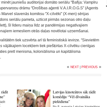
 minēt jauniešu auditorijai domāto seriālu “Bafija: Vampīru
supervaroņu drāmu “Drošības aģenti V.A.I.R.O.G.S” (Agents
jas Marvel slavenās komiksu “X-cilvēki” (X-men) sērijas
ons seriālu pameta, uzticot pirmās sezonas otro daļu
lett), šī līderu maiņa līdz ar pandēmijas negatīvajiem
venajiem iemesliem otrās daļas novēlotai uzņemšanai.
litātēm tiek uzsvērta arī tā feministiskā ievirze. “Sievietēm
s vājākajiem locekļiem tiek piešķirtas X-cilvēku cienīgas
 stāties pretī menisma, koloniālisma un kapitālisma
.
«
»
NEXT
|
PREVIOUS
 rādīt
Latvijas kinoteātros sāk rādīt
ne”
komēdiju “Vēl dīvaināka
piektdiena”
ādīt
.
No 8. augusta Latvijas kinoteātros