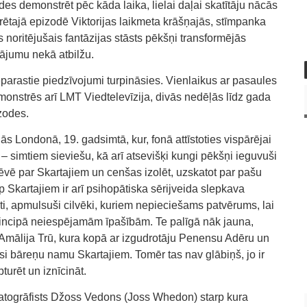
es demonstrēt pēc kāda laika, lielai daļai skatītāju nācās
ētajā epizodē Viktorijas laikmeta krāšņajās, stīmpanka
s noritējušais fantāzijas stāsts pēkšņi transformējās
utājumu nekā atbilžu.
arastie piedzīvojumi turpināsies. Vienlaikus ar pasaules
onstrēs arī LMT Viedtelevīzija, divās nedēļās līdz gada
zodes.
s Londonā, 19. gadsimtā, kur, fonā attīstoties vispārējai
ns – simtiem sieviešu, kā arī atsevišķi kungi pēkšņi ieguvuši
ēvē par Skartajiem un cenšas izolēt, uzskatot par pašu
Skartajiem ir arī psihopātiska sērijveida slepkava
sti, apmulsuši cilvēki, kuriem nepieciešams patvērums, lai
principā neiespējamām īpašībām. Te palīgā nāk jauna,
 Amālija Trū, kura kopā ar izgudrotāju Penensu Adēru un
si bāreņu namu Skartajiem. Tomēr tas nav glābiņš, jo ir
turēt un iznīcināt.
atogrāfists Džoss Vedons (Joss Whedon) starp kura