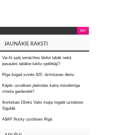
JAUNĀKIE RAKSTI
Vai AI spēj iemācīties blefot labāk nekā
pasaules labākie kāršu spēlētāji?
Rīga šogad svinēs 825. dzimšanas dienu
Kāpēc uzvalkam jāatrodas katra mūsdienīga
vīrieša garderobē?
Ikoniskais Džeks Vaits maija nogalē uzstāsies
Siguldā
A$AP Rocky uzstāsies Rīgā