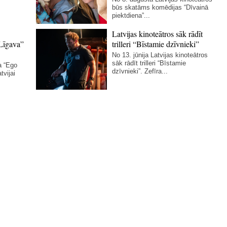
būs skatāms komēdijas “Dīvainā
piektdiena”...
Latvijas kinoteātros sāk rādīt
Līgava”
trilleri “Bīstamie dzīvnieki”
No 13. jūnija Latvijas kinoteātros
sāk rādīt trilleri “Bīstamie
a “Ego
dzīvnieki”. Zefīra...
tvijai