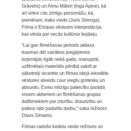
Grāvelis) un Almu Māleri (Inga Apine), kā
arī virkni citu zīmīgu personāžu, kā,
piemēram, trako viedo (Juris Strenga).
Filma ir Eiropas vēstures interpretācija,
kas vēsta par vecās kultūras bojāeju.
“Lai gan filmēšanas periods aktiera
traumas dēļ vairākos piegājienos
turpinājās ilgāk nekā gadu, manuprāt,
uzfilmētais materiāls pilnībā sakrīt ar
sākotnēji iecerēto un filmas idejā iekodēto
vēstures atveidu caur vieglu grotesku un
absurdu. Esmu milzīgu pateicību parādā
visiem aktieriem un filmēšanas grupas
dalībniekiem par izturību, draudzību un
patiesi labi padarītu darbu,” saka režisors
Dāvis Sīmanis.
Filmas radošo kodolu veido režisors un