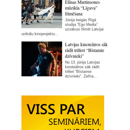
Elīnas Martinsones
mūzikla “Līgava”
filmēšana
Jūnija beigās Rīgā
studija “Ego Media”
uzsākusi filmēt Latvijai
unikālu kinoprojektu...
Latvijas kinoteātros sāk
rādīt trilleri “Bīstamie
dzīvnieki”
No 13. jūnija Latvijas
kinoteātros sāk rādīt
trilleri “Bīstamie
dzīvnieki”. Zefīra...