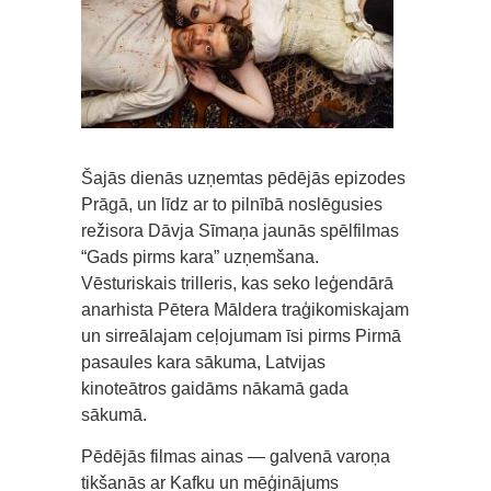
Šajās dienās uzņemtas pēdējās epizodes
Prāgā, un līdz ar to pilnībā noslēgusies
režisora Dāvja Sīmaņa jaunās spēlfilmas
“Gads pirms kara” uzņemšana.
Vēsturiskais trilleris, kas seko leģendārā
anarhista Pētera Māldera traģikomiskajam
un sirreālajam ceļojumam īsi pirms Pirmā
pasaules kara sākuma, Latvijas
kinoteātros gaidāms nākamā gada
sākumā.
Pēdējās filmas ainas — galvenā varoņa
tikšanās ar Kafku un mēģinājums