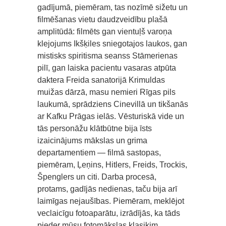
gadījumā, piemēram, tas nozīmē sižetu un
filmēšanas vietu daudzveidību plašā
amplitūdā: filmēts gan vientuļš varoņa
klejojums Ikšķiles sniegotajos laukos, gan
mistisks spiritisma seanss Stāmerienas
pilī, gan laiska pacientu vasaras atpūta
daktera Freida sanatorijā Krimuldas
muižas dārzā, masu nemieri Rīgas pils
laukumā, sprādziens Cinevillā un tikšanās
ar Kafku Prāgas ielās. Vēsturiskā vide un
tās personāžu klātbūtne bija īsts
izaicinājums mākslas un grima
departamentiem — filmā sastopas,
piemēram, Ļeņins, Hitlers, Freids, Trockis,
Špenglers un citi. Darba procesā,
protams, gadījās nedienas, taču bija arī
laimīgas nejaušības. Piemēram, meklējot
veclaicīgu fotoaparātu, izrādījās, ka tāds
pieder mūsu fotomākslas klasiķim