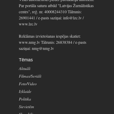
Par portāla saturu atbild "Latvijas Žurnālistikas
centrs", reģ. nr. 40008244310 Tālrunis:
26901441 / e-pasts saziņai: info@lzc.lv /
www.lzc.lv
Reklāmas izvietošanas iespējas skatiet:
www.nmg.lv Tālrunis: 26838384 / e-pasts
saziņai: nmg@nmg.lv
Tēmas
Aktuāli
Filmas/Seriāli
Foto/Video
Izklaide
Politika
Sievietēm