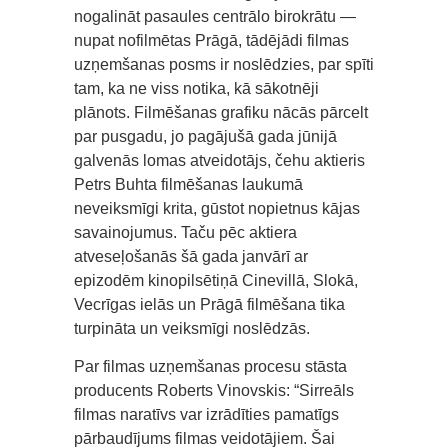
nogalināt pasaules centrālo birokrātu —
nupat nofilmētas Prāgā, tādējādi filmas
uzņemšanas posms ir noslēdzies, par spīti
tam, ka ne viss notika, kā sākotnēji
plānots. Filmēšanas grafiku nācās pārcelt
par pusgadu, jo pagājušā gada jūnijā
galvenās lomas atveidotājs, čehu aktieris
Petrs Buhta filmēšanas laukumā
neveiksmīgi krita, gūstot nopietnus kājas
savainojumus. Taču pēc aktiera
atveseļošanās šā gada janvārī ar
epizodēm kinopilsētiņā Cinevillā, Slokā,
Vecrīgas ielās un Prāgā filmēšana tika
turpināta un veiksmīgi noslēdzās.
Par filmas uzņemšanas procesu stāsta
producents Roberts Vinovskis: “Sirreāls
filmas naratīvs var izrādīties pamatīgs
pārbaudījums filmas veidotājiem. Šai