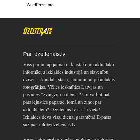
WordPress.org
Par dzeltenais.lv
Viss par un ap jaunāko, karstāko un aktuālāko
informāciju izklaides industrijā un slavenību
dzīvēs - skandāli, stāsti, jaunumi un pikantākās
fotogrāfijas. Vēlies ieskatīties Latvijas un
pasaules "zvaigžņu ikdienā"? Un varbūt pat
pats iejusties paparaci lomā un ziņot par
aktualitātēm? Dzeltenais.lv ir īstā vieta!
Izklaides deva visai dienai garantēta! E-pasts
saziņai: info@dzeltenais.lv
Visas autortiesības pieder publikāciju autoriem.