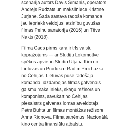
scenārija autors Dāvis Sīmanis, operators
Andrejs Rudzāts un māksliniece Kristīne
Jurjāne. Šādā sastāvā radošā komanda
jau iepriekš veidojusi atzinību guvušas
filmas Pelnu sanatorija (2016) un Tēvs
Nakts (2018).
Filma Gads pirms kara ir trīs valstu
kopražojums — ar Studiju Lokomotīve
spēkus apvieno Studio Uljana Kim no
Lietuvas un Produkce Radim Prochazka
no Čehijas. Lietuvas pusē radošajā
komandā līdzdarbojas filmas galvenais
gaismu mākslinieks, skaņu režisors un
komponists, savukārt no Čehijas
piesaistīts galvenās lomas atveidotājs
Petrs Buhta un filmas montāžas režisore
Anna Ridnova. Filma saņēmusi Nacionālā
kino centra finansiālu atbalstu.