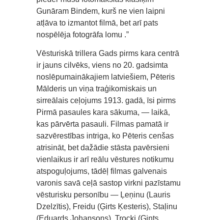
Gunāram Bindem, kurš ne vien laipni
atļāva to izmantot filmā, bet arī pats
nospēlēja fotogrāfa lomu .”
Vēsturiskā trillera Gads pirms kara centrā
ir jauns cilvēks, viens no 20. gadsimta
noslēpumainākajiem latviešiem, Pēteris
Mālderis un viņa traģikomiskais un
sirreālais ceļojums 1913. gadā, īsi pirms
Pirmā pasaules kara sākuma, — laikā,
kas pārvērta pasauli. Filmas pamatā ir
sazvērestības intriga, ko Pēteris cenšas
atrisināt, bet dažādie stāsta pavērsieni
vienlaikus ir arī reālu vēstures notikumu
atspoguļojums, tādēļ filmas galvenais
varonis savā ceļā sastop virkni pazīstamu
vēsturisku personību — Ļeņinu (Lauris
Dzelzītis), Freidu (Ģirts Ķesteris), Staļinu
(Eduards Johansons), Trocki (Gints