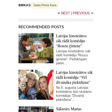
BIRKAS:
Gads Pirms Kara
«
»
NEXT
|
PREVIOUS
RECOMMENDED POSTS
Latvijas kinoteātros
sāk rādīt komēdiju
“Rouzu ģimene”
Latvijas kinoteātros sāk
rādīt komēdiju “Rouzu
ģimene”. Perfektajam
pārim...
Latvijas kinoteātros sāk
rādīt komēdiju “Vēl
dīvaināka piektdiena”
No 8. augusta Latvijas
kinoteātros būs skatāms
komēdijas “Dīvainā
piektdiena”...
Sākusies Martas