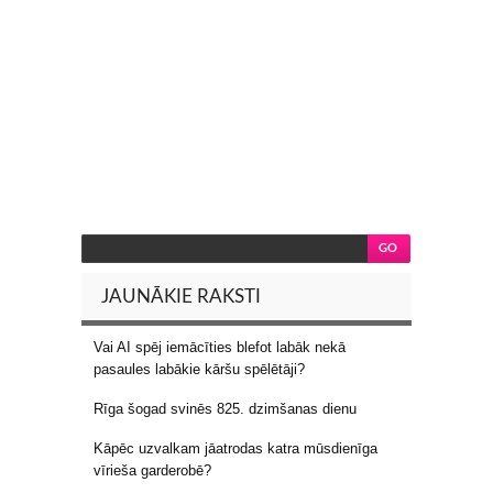
JAUNĀKIE RAKSTI
Vai AI spēj iemācīties blefot labāk nekā
pasaules labākie kāršu spēlētāji?
Rīga šogad svinēs 825. dzimšanas dienu
Kāpēc uzvalkam jāatrodas katra mūsdienīga
vīrieša garderobē?