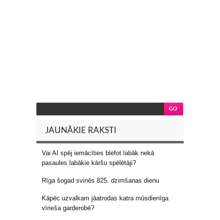
JAUNĀKIE RAKSTI
Vai AI spēj iemācīties blefot labāk nekā
pasaules labākie kāršu spēlētāji?
Rīga šogad svinēs 825. dzimšanas dienu
Kāpēc uzvalkam jāatrodas katra mūsdienīga
vīrieša garderobē?