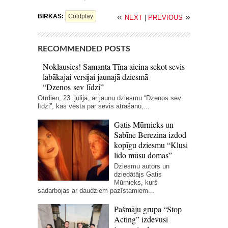
«
»
BIRKAS:
Coldplay
NEXT
|
PREVIOUS
RECOMMENDED POSTS
Noklausies! Samanta Tīna aicina sekot sevis
labākajai versijai jaunajā dziesmā
“Dzenos sev līdzi”
Otrdien, 23. jūlijā, ar jaunu dziesmu “Dzenos sev
līdzi”, kas vēsta par sevis atrašanu,...
Gatis Mūrnieks un
Sabīne Berezina izdod
kopīgu dziesmu “Klusi
lido mūsu domas”
Dziesmu autors un
dziedātājs Gatis
Mūrnieks, kurš
sadarbojas ar daudziem pazīstamiem...
Pašmāju grupa “Stop
Acting” izdevusi