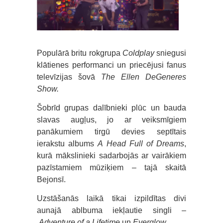
Populārā britu rokgrupa
Coldplay
sniegusi
klātienes performanci un priecējusi fanus
televīzijas šovā
The Ellen DeGeneres
Show.
Šobrīd grupas dalībnieki plūc un bauda
slavas augļus, jo ar veiksmīgiem
panākumiem tirgū devies septītais
ierakstu albums
A Head Full of Dreams
,
kurā mākslinieki sadarbojās ar vairākiem
pazīstamiem mūziķiem – tajā skaitā
Bejonsī.
Uzstāšanās laikā tikai izpildītas divi
aunajā ablbuma iekļautie singli –
Adventure of a Lifetime
un
Everglow