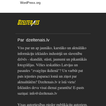
WordPress.org
Par dzeltenais.lv
Viss par un ap jaunāko, karstāko un aktuālāko
informāciju izklaides industrijā un slavenību
dzīvēs - skandāli, stāsti, jaunumi un pikantākās
fotogrāfijas. Vēlies ieskatīties Latvijas un
pasaules "zvaigžņu ikdienā"? Un varbūt pat
pats iejusties paparaci lomā un ziņot par
aktualitātēm? Dzeltenais.lv ir īstā vieta!
Izklaides deva visai dienai garantēta! E-pasts
saziņai: info@dzeltenais.lv
Visas autortiesības pieder publikāciju autoriem.