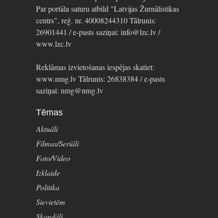
Par portāla saturu atbild "Latvijas Žurnālistikas
centrs", reģ. nr. 40008244310 Tālrunis:
26901441 / e-pasts saziņai: info@lzc.lv /
www.lzc.lv
Reklāmas izvietošanas iespējas skatiet:
www.nmg.lv Tālrunis: 26838384 / e-pasts
saziņai: nmg@nmg.lv
Tēmas
Aktuāli
Filmas/Seriāli
Foto/Video
Izklaide
Politika
Sievietēm
Skandāli