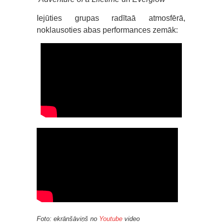
Iejūties grupas radītaā atmosfērā,
noklausoties abas performances zemāk:
Foto: ekrānšāviņš no
Youtube
video