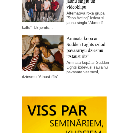
jaunu singlu un
videoklipu
Alternatīvā roka grupa
“Stop Acting” izdevusi
jaunu singlu “Akmenī
kalts”. Uzņemts...
Aminata kopā ar
Sudden Lights izdod
pavasarīgu dziesmu
“Ataust rīts”
Aminata kopā ar Sudden
Lights izdevusi saulainu
pavasara vēstnesi,
dziesmu “Ataust rīts”....