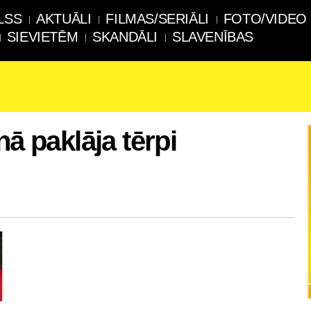
LSS
AKTUĀLI
FILMAS/SERIĀLI
FOTO/VIDEO
SIEVIETĒM
SKANDĀLI
SLAVENĪBAS
nā paklāja tērpi