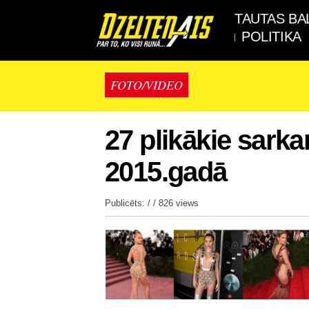
TAUTAS BA
POLITIKA
FOTO/VIDEO
27 plikākie sarka
2015.gadā
Publicēts: / /
826 views