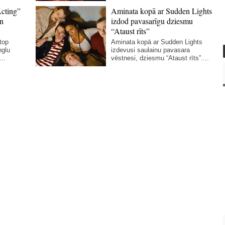
cting”
Aminata kopā ar Sudden Lights
un
izdod pavasarīgu dziesmu
“Ataust rīts”
top
Aminata kopā ar Sudden Lights
nglu
izdevusi saulainu pavasara
..
vēstnesi, dziesmu “Ataust rīts”....