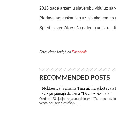
2015.gadā ārzemju slavenību vidū uz sarka
Piedāvājam atskatīties uz plikākajiem no
Spied uz zemāk esošo galeriju un izbaud
Foto: ekrānšāviņš no
Facebook
RECOMMENDED POSTS
Noklausies! Samanta Tīna aicina sekot sevis 
versijai jaunajā dziesmā “Dzenos sev līdzi”
Otrdien, 23. jūlijā, ar jaunu dziesmu “Dzenos sev lī
vēsta par sevis atrašanu,...