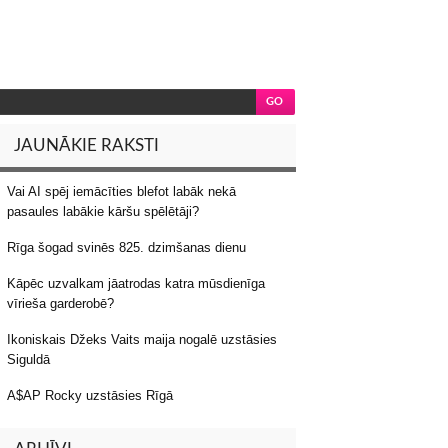
JAUNĀKIE RAKSTI
Vai AI spēj iemācīties blefot labāk nekā
pasaules labākie kāršu spēlētāji?
Rīga šogad svinēs 825. dzimšanas dienu
Kāpēc uzvalkam jāatrodas katra mūsdienīga
vīrieša garderobē?
Ikoniskais Džeks Vaits maija nogalē uzstāsies
Siguldā
A$AP Rocky uzstāsies Rīgā