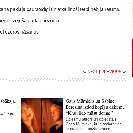
nā paklāja caurspīdīgi un atkailinoši tērpi nebija retums.
 tiem aizejošā gada griezumā.
iet uzdrošināšanos!
«
»
NEXT
|
PREVIOUS
labākajai
Gatis Mūrnieks un Sabīne
Berezina izdod kopīgu dziesmu
“Klusi lido mūsu domas”
dzi”, kas
Dziesmu autors un dziedātājs
Gatis Mūrnieks, kurš sadarbojas
ar daudziem pazīstamiem...