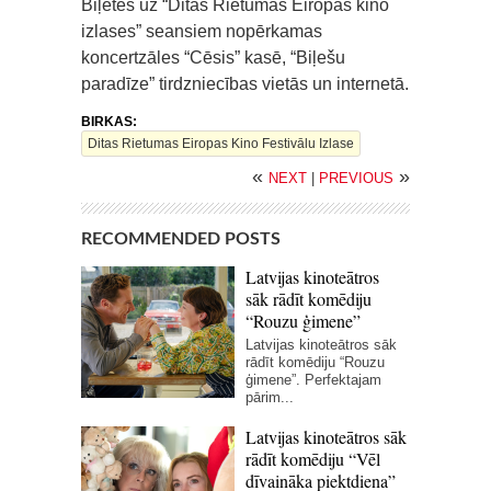
Biļetes uz “Ditas Rietumas Eiropas kino
izlases” seansiem nopērkamas
koncertzāles “Cēsis” kasē, “Biļešu
paradīze” tirdzniecības vietās un internetā.
BIRKAS:
Ditas Rietumas Eiropas Kino Festivālu Izlase
«
»
NEXT
|
PREVIOUS
RECOMMENDED POSTS
Latvijas kinoteātros
sāk rādīt komēdiju
“Rouzu ģimene”
Latvijas kinoteātros sāk
rādīt komēdiju “Rouzu
ģimene”. Perfektajam
pārim...
Latvijas kinoteātros sāk
rādīt komēdiju “Vēl
dīvaināka piektdiena”