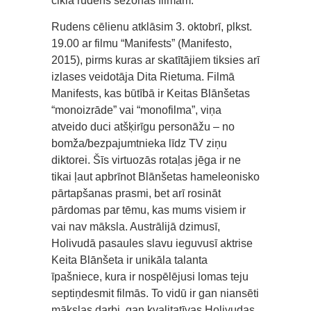
cikla rudens sezonas filmām.
Rudens cēlienu atklāsim 3. oktobrī, plkst.
19.00 ar filmu “Manifests” (Manifesto,
2015), pirms kuras ar skatītājiem tiksies arī
izlases veidotāja Dita Rietuma. Filmā
Manifests, kas būtībā ir Keitas Blānšetas
“monoizrāde” vai “monofilma”, viņa
atveido duci atšķirīgu personāžu – no
bomža/bezpajumtnieka līdz TV ziņu
diktorei. Šīs virtuozās rotaļas jēga ir ne
tikai ļaut apbrīnot Blānšetas hameleonisko
pārtapšanas prasmi, bet arī rosināt
pārdomas par tēmu, kas mums visiem ir
vai nav māksla. Austrālijā dzimusī,
Holivudā pasaules slavu ieguvusī aktrise
Keita Blānšeta ir unikāla talanta
īpašniece, kura ir nospēlējusi lomas teju
septiņdesmit filmās. To vidū ir gan niansēti
mākslas darbi, gan kvalitatīvas Holivudas