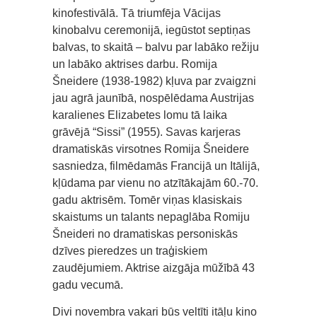
kinofestivālā. Tā triumfēja Vācijas
kinobalvu ceremonijā, iegūstot septiņas
balvas, to skaitā – balvu par labāko režiju
un labāko aktrises darbu. Romija
Šneidere (1938-1982) kļuva par zvaigzni
jau agrā jaunībā, nospēlēdama Austrijas
karalienes Elizabetes lomu tā laika
grāvējā “Sissi” (1955). Savas karjeras
dramatiskās virsotnes Romija Šneidere
sasniedza, filmēdamās Francijā un Itālijā,
kļūdama par vienu no atzītākajām 60.-70.
gadu aktrisēm. Tomēr viņas klasiskais
skaistums un talants nepaglāba Romiju
Šneideri no dramatiskas personiskās
dzīves pieredzes un traģiskiem
zaudējumiem. Aktrise aizgāja mūžībā 43
gadu vecumā.
Divi novembra vakari būs veltīti itāļu kino