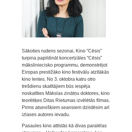
Sākoties rudens sezonai, Kino “Cēsis”
turpina papildināt koncertzāles “Cēsis”
māksliniecisko programmu, demonstrējot
Eiropas prestižāko kino festivālu atzītākās
kino lentes. No 3. oktobra katru otro
trešdienu skatītājiem būs iespēja
noskatīties Mākslas zinātņu doktores, kino
teorētiķes Ditas Rietumas izvēlētās filmas.
Pirms atsevišķiem seansiem dzirdēsim arī
izlases autores ievadu.
Pasaules kino attīstās kā divas paralēlas