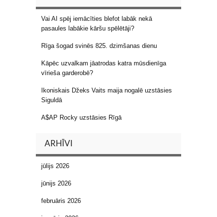
Vai AI spēj iemācīties blefot labāk nekā
pasaules labākie kāršu spēlētāji?
Rīga šogad svinēs 825. dzimšanas dienu
Kāpēc uzvalkam jāatrodas katra mūsdienīga
vīrieša garderobē?
Ikoniskais Džeks Vaits maija nogalē uzstāsies
Siguldā
A$AP Rocky uzstāsies Rīgā
ARHĪVI
jūlijs 2026
jūnijs 2026
februāris 2026