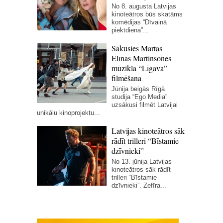
No 8. augusta Latvijas
kinoteātros būs skatāms
komēdijas “Dīvainā
piektdiena”...
Sākusies Martas
Elīnas Martinsones
mūzikla “Līgava”
filmēšana
Jūnija beigās Rīgā
studija “Ego Media”
uzsākusi filmēt Latvijai
unikālu kinoprojektu...
Latvijas kinoteātros sāk
rādīt trilleri “Bīstamie
dzīvnieki”
No 13. jūnija Latvijas
kinoteātros sāk rādīt
trilleri “Bīstamie
dzīvnieki”. Zefīra...