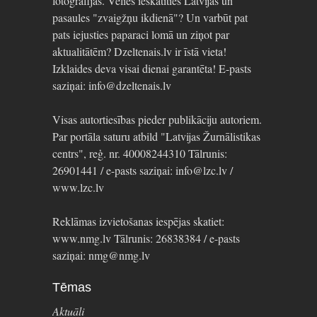
fotogrāfijas. Vēlies ieskatīties Latvijas un
pasaules "zvaigžņu ikdienā"? Un varbūt pat
pats iejusties paparaci lomā un ziņot par
aktualitātēm? Dzeltenais.lv ir īstā vieta!
Izklaides deva visai dienai garantēta! E-pasts
saziņai: info@dzeltenais.lv
Visas autortiesības pieder publikāciju autoriem.
Par portāla saturu atbild "Latvijas Žurnālistikas
centrs", reģ. nr. 40008244310 Tālrunis:
26901441 / e-pasts saziņai: info@lzc.lv /
www.lzc.lv
Reklāmas izvietošanas iespējas skatiet:
www.nmg.lv Tālrunis: 26838384 / e-pasts
saziņai: nmg@nmg.lv
Tēmas
Aktuāli