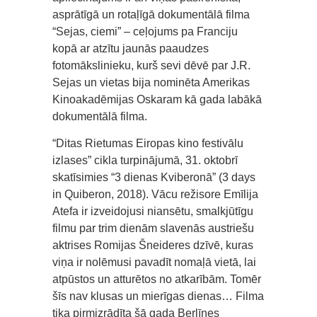
asprātīgā un rotaļīgā dokumentālā filma
“Sejas, ciemi” – ceļojums pa Franciju
kopā ar atzītu jaunās paaudzes
fotomākslinieku, kurš sevi dēvē par J.R.
Sejas un vietas bija nominēta Amerikas
Kinoakadēmijas Oskaram kā gada labākā
dokumentālā filma.
“Ditas Rietumas Eiropas kino festivālu
izlases” cikla turpinājumā, 31. oktobrī
skatīsimies “3 dienas Kviberonā” (3 days
in Quiberon, 2018). Vācu režisore Emīlija
Atefa ir izveidojusi niansētu, smalkjūtīgu
filmu par trim dienām slavenās austriešu
aktrises Romijas Šneideres dzīvē, kuras
viņa ir nolēmusi pavadīt nomaļā vietā, lai
atpūstos un atturētos no atkarībām. Tomēr
šīs nav klusas un mierīgas dienas… Filma
tika pirmizrādīta šā gada Berlīnes