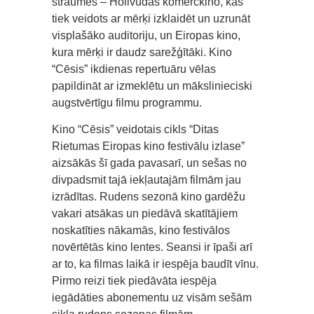
straumes – Holivudas komerckino, kas
tiek veidots ar mērķi izklaidēt un uzrunāt
visplašāko auditoriju, un Eiropas kino,
kura mērķi ir daudz sarežģītāki. Kino
“Cēsis” ikdienas repertuāru vēlas
papildināt ar izmeklētu un mākslinieciski
augstvērtīgu filmu programmu.
Kino “Cēsis” veidotais cikls “Ditas
Rietumas Eiropas kino festivālu izlase”
aizsākās šī gada pavasarī, un sešas no
divpadsmit tajā iekļautajām filmām jau
izrādītas. Rudens sezonā kino gardēžu
vakari atsākas un piedāvā skatītājiem
noskatīties nākamās, kino festivālos
novērtētās kino lentes. Seansi ir īpaši arī
ar to, ka filmas laikā ir iespēja baudīt vīnu.
Pirmo reizi tiek piedāvāta iespēja
iegādāties abonementu uz visām sešām