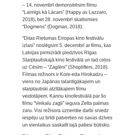
– 14. novembrī demonstrēsim filmu
“Laimīgs kā Lācars” (Happy as Lazzaro,
2018), bet 28. novembrī skatīsimies
“Dogmens” (Dogman, 2018).
“Ditas Rietumas Eiropas kino festivālu
izlasi” noslēgsim 5. decembrī ar filmu, kas
Latvijas pirmizrādi piedzīvos Rīgas
Starptautiskajā kino festivālā un tad ceļos
uz Cēsīm – “Zaglēni” (Shoplifters, 2018).
Filmas režisors ir Kore-eda Hirokadzu –
viens no Japānas talantīgākajiem un
starptautiski atzītākajiem filmu
veidotājiem. Kannu kinofestivālā par šo
filmu “Veikalu zagļi” ieguva Zelta palmas
zaru. Visi režisora uzņemtie darbi sniedz
iespēju uz brīdi patverties no savas dzīves
un vienlaikus saskatīt tajā patiesi būtisko.