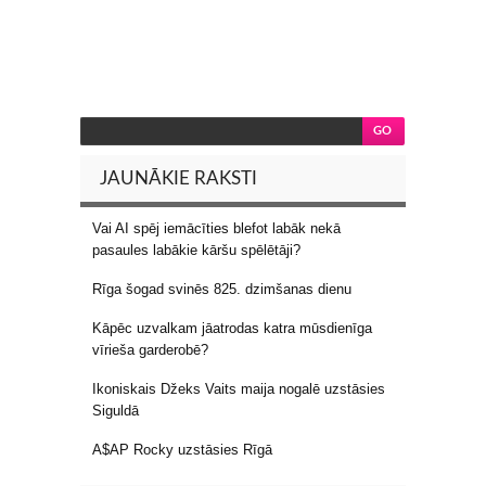
JAUNĀKIE RAKSTI
Vai AI spēj iemācīties blefot labāk nekā
pasaules labākie kāršu spēlētāji?
Rīga šogad svinēs 825. dzimšanas dienu
Kāpēc uzvalkam jāatrodas katra mūsdienīga
vīrieša garderobē?
Ikoniskais Džeks Vaits maija nogalē uzstāsies
Siguldā
A$AP Rocky uzstāsies Rīgā