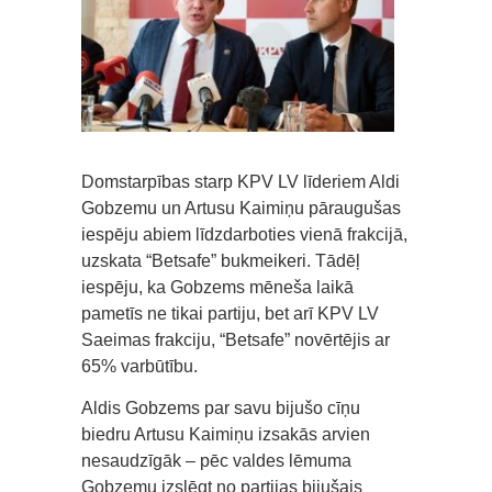
Domstarpības starp KPV LV līderiem Aldi
Gobzemu un Artusu Kaimiņu pāraugušas
iespēju abiem līdzdarboties vienā frakcijā,
uzskata “Betsafe” bukmeikeri. Tādēļ
iespēju, ka Gobzems mēneša laikā
pametīs ne tikai partiju, bet arī KPV LV
Saeimas frakciju, “Betsafe” novērtējis ar
65% varbūtību.
Aldis Gobzems par savu bijušo cīņu
biedru Artusu Kaimiņu izsakās arvien
nesaudzīgāk – pēc valdes lēmuma
Gobzemu izslēgt no partijas bijušais