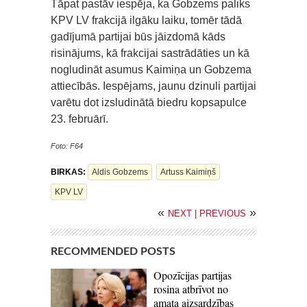
Tāpat pastāv iespēja, ka Gobzems paliks
KPV LV frakcijā ilgāku laiku, tomēr tādā
gadījumā partijai būs jāizdomā kāds
risinājums, kā frakcijai sastrādāties un kā
nogludināt asumus Kaimiņa un Gobzema
attiecībās. Iespējams, jaunu dzinuli partijai
varētu dot izsludinātā biedru kopsapulce
23. februārī.
Foto: F64
BIRKAS:
Aldis Gobzems
Artuss Kaimiņš
KPV LV
«
»
NEXT
|
PREVIOUS
RECOMMENDED POSTS
Opozīcijas partijas
rosina atbrīvot no
amata aizsardzības