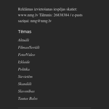
Reklāmas izvietošanas iespējas skatiet:
www.nmg.lv Tālrunis: 26838384 / e-pasts
saziņai: nmg@nmg.lv
Tēmas
Aktuāli
Filmas/Seriāli
Foto/Video
Izklaide
Politika
Sievietēm
Skandāli
Slavenības
Tautas Balss