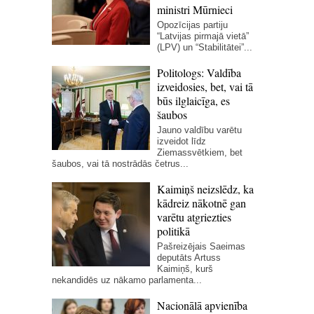
ministri Mūrnieci
Opozīcijas partiju
“Latvijas pirmajā vietā”
(LPV) un “Stabilitātei”...
Politologs: Valdība
izveidosies, bet, vai tā
būs ilglaicīga, es
šaubos
Jauno valdību varētu
izveidot līdz
Ziemassvētkiem, bet
šaubos, vai tā nostrādās četrus...
Kaimiņš neizslēdz, ka
kādreiz nākotnē gan
varētu atgriezties
politikā
Pašreizējais Saeimas
deputāts Artuss
Kaimiņš, kurš
nekandidēs uz nākamo parlamenta...
Nacionālā apvienība