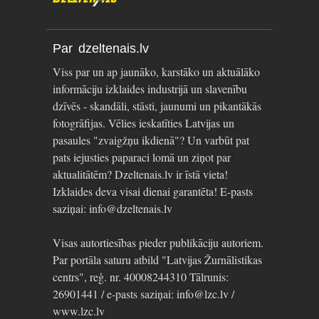
Par dzeltenais.lv
Viss par un ap jaunāko, karstāko un aktuālāko
informāciju izklaides industrijā un slavenību
dzīvēs - skandāli, stāsti, jaunumi un pikantākās
fotogrāfijas. Vēlies ieskatīties Latvijas un
pasaules "zvaigžņu ikdienā"? Un varbūt pat
pats iejusties paparaci lomā un ziņot par
aktualitātēm? Dzeltenais.lv ir īstā vieta!
Izklaides deva visai dienai garantēta! E-pasts
saziņai: info@dzeltenais.lv
Visas autortiesības pieder publikāciju autoriem.
Par portāla saturu atbild "Latvijas Žurnālistikas
centrs", reģ. nr. 40008244310 Tālrunis:
26901441 / e-pasts saziņai: info@lzc.lv /
www.lzc.lv