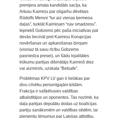
premjera amata kandidāts sacīja, ka
Artusu Kaimiņu par oligarhu dēvētais
Rūdolfs Meroni “tur aiz vienas ķermeņa
daļas”, turklāt Kaimiņam “nav smadzeņu”.
Iepriekš Gobzems pēc paša iniciatīvas pat
devās liecināt pret Kaimiņu Korupcijas
novēršanas un apkarošanas birojam
(vismaz tā savu rīcību Gobzems
pasniedza presei), un šādu lojalitātes
trūkumu partijas dibinātājs Kaimiņš diez
vai aizmirsīs, uzskata “Betsafe”.
Problēmas KPV LV gan ir lielākas par
divu cilvēku personīgajām ķildām.
Frakcija ir sašķēlusies valdības
atbalstītājos un oponentos. Tas nozīmē, ka
daļa partijas deputātu dodas uz koalīcijas
partiju sanāksmēm un valdības sēdēm, lai
pieņemtu lēmumus par Latvijas attīstību,