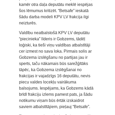
kamēr otra daļa deputātu meklē iespējas
šos lēmumus kritizēt. “Betsafe” ieskatā
šādu darba modeli KPV LV frakcija ilgi
neizturēs.
Valdību neatbalstošā KPV LV deputātu
“piecinieka” līderis ir Gobzems, tādēļ
loģiski, ka tieši viņu valdības atbalstītāji
cer izmest no sava loka. Pirmais solis ar
Gobzema izslēgšanu no partijas jau ir
sperts, taču nākamais būs sarežģītāks
tāpēc, ka Gobzema izslēgšanai no
frakcijas ir vajadzīgs 16 deputātu, nevis
piecu valdes locekļu vairākuma
balsojums. Iespējams, ka Gobzems kādā
brīdī frakciju izlems pamest pats, ja šādu
notikumu viņam būs ērtāk izskaidrot
saviem atbalstītājiem, pieļauj “Betsafe”.